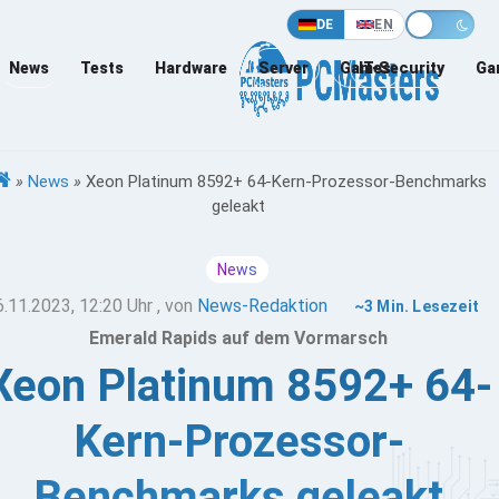
DE
EN
News
Tests
Hardware
Server
Games
IT-Security
Ga
»
News
»
Xeon Platinum 8592+ 64-Kern-Prozessor-Benchmarks
geleakt
News
6.11.2023, 12:20 Uhr
, von
News-Redaktion
~3 Min. Lesezeit
Emerald Rapids auf dem Vormarsch
Xeon Platinum 8592+ 64-
Kern-Prozessor-
Benchmarks geleakt