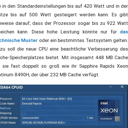
e in den Standardeinstellungen bis auf 420 Watt und in der
itze bis auf 500 Watt gesteigert werden kann. Es gibt
nweise darauf, dass der Prozessor sogar bis zu 922 Watt
reichen kann. Diese hohe Leistung könnte nur für
das
chnische Muster
oder ein bestimmtes Testsystem gelten
zu soll die neue CPU eine beachtliche Verbesserung des
che-Speicherplatzes bietet. Mit insgesamt 448 MB Cache
t sie fast doppelt so groß wie ihr Sapphire Rapids Xeon
atinum 8490H, der über 232 MB Cache verfügt.