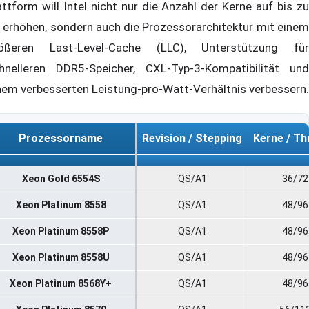
attform will Intel nicht nur die Anzahl der Kerne auf bis zu
 erhöhen, sondern auch die Prozessorarchitektur mit einem
ößeren Last-Level-Cache (LLC), Unterstützung für
hnelleren DDR5-Speicher, CXL-Typ-3-Kompatibilität und
nem verbesserten Leistung-pro-Watt-Verhältnis verbessern.
Prozessorname
Revision / Stepping
Kerne / Th
Prozessorname
Revision / Stepping
Kerne / Th
Xeon Gold 6554S
QS/A1
36/72
Xeon Platinum 8558
QS/A1
48/96
Xeon Platinum 8558P
QS/A1
48/96
Xeon Platinum 8558U
QS/A1
48/96
Xeon Platinum 8568Y+
QS/A1
48/96