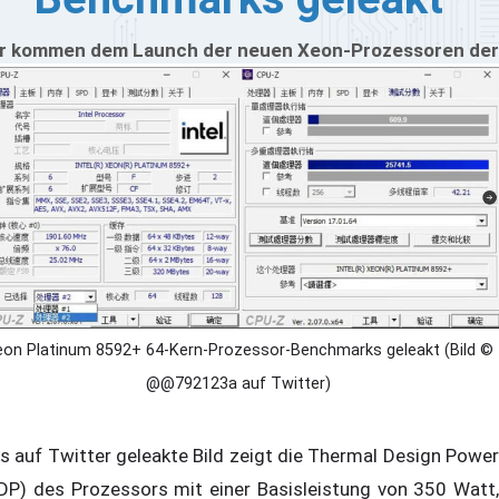
r kommen dem Launch der neuen Xeon-Prozessoren der
erald Rapids-Serie näher. Dadurch sickern immer mehr
nchmarks und Informationen durch. Die neue Serie
tzt weiterhin auf den Sockel LGA 4677 auf, wodurch ein
grade für Kunden leichtgemacht wird. Nun offenbart
n Leak spannende Details zum 64-Kern-Xeon Platinum
92+. Die durchgesickerten Spezifikationen zeigen einen
sistaktrate von 1,9 GHz mit einen Boost auf 3,9 GHz.
on Platinum 8592+ 64-Kern-Prozessor-Benchmarks geleakt (Bild ©
@@792123a auf Twitter)
s auf Twitter geleakte Bild zeigt die Thermal Design Power
DP) des Prozessors mit einer Basisleistung von 350 Watt,