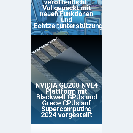
veröffentlicht:
Vollgepackt mit
neuen Funktionen
und
Echtzeitunterstützung
NVIDIA GB200 NVL4
Plattform mit
Blackwell GPUs und
Grace CPUs auf
Supercomputing
2024 vorgestellt