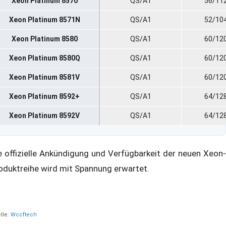
Xeon Platinum 8570
QS/A1
56/11
Xeon Platinum 8571N
QS/A1
52/10
Xeon Platinum 8580
QS/A1
60/12
Xeon Platinum 8580Q
QS/A1
60/12
Xeon Platinum 8581V
QS/A1
60/12
Xeon Platinum 8592+
QS/A1
64/12
Xeon Platinum 8592V
QS/A1
64/12
e offizielle Ankündigung und Verfügbarkeit der neuen Xeon-
oduktreihe wird mit Spannung erwartet.
lle:
Wccftech