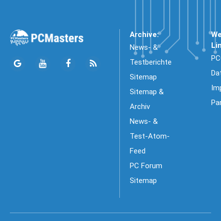
Archive:
We
Li
News- &
PC
Testberichte
Da
Sitemap
Im
Sitemap &
Pa
Archiv
News- &
Test-Atom-
Feed
PC Forum
Sitemap