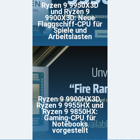
Ryzen 9 9950X3D
und Ryzen 9
9900X3D: Neue
Flaggschiff-CPU für
Spiele und
Arbeitslasten
Ryzen 9 9900HX3D,
Ryzen 9 9955HX und
Ryzen 9 9850HX:
Gaming-CPU für
Notebooks
vorgestellt