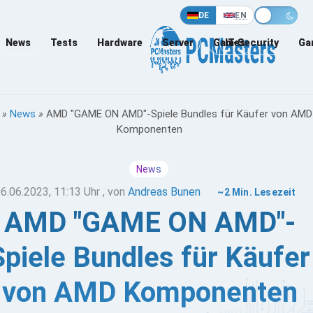
DE
EN
News
Tests
Hardware
Server
Games
IT-Security
Ga
»
News
»
AMD "GAME ON AMD"-Spiele Bundles für Käufer von AMD
Komponenten
News
6.06.2023, 11:13 Uhr
, von
Andreas Bunen
~2 Min. Lesezeit
AMD "GAME ON AMD"-
Spiele Bundles für Käufer
von AMD Komponenten