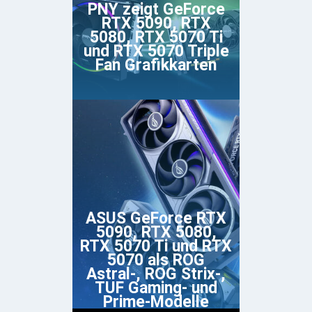
PNY zeigt GeForce
RTX 5090, RTX
5080, RTX 5070 Ti
und RTX 5070 Triple
Fan Grafikkarten
ASUS GeForce RTX
5090, RTX 5080,
RTX 5070 Ti und RTX
5070 als ROG
Astral-, ROG Strix-,
TUF Gaming- und
Prime-Modelle