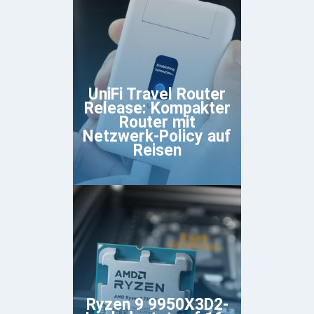
UniFi Travel Router
Release: Kompakter
Router mit
Netzwerk-Policy auf
Reisen
Ryzen 9 9950X3D2-