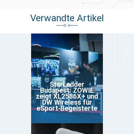
Verwandte Artikel
StarLadder
Budapest: ZOWIE
zeigt XL2586X+ und
DW Wireless für
eSport-Begeisterte