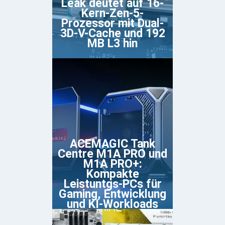
Leak deutet auf 16-
Kern-Zen-5-
Prozessor mit Dual-
3D-V-Cache und 192
MB L3 hin
ACEMAGIC Tank
Centre M1A PRO und
M1A PRO+:
Kompakte
Leistuntgs-PCs für
Gaming, Entwicklung
und KI-Workloads