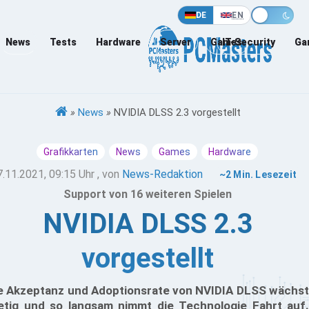
DE
EN
News
Tests
Hardware
Server
Games
IT-Security
Ga
»
News
»
NVIDIA DLSS 2.3 vorgestellt
Grafikkarten
News
Games
Hardware
7.11.2021, 09:15 Uhr
, von
News-Redaktion
~2 Min. Lesezeit
Support von 16 weiteren Spielen
NVIDIA DLSS 2.3
vorgestellt
e Akzeptanz und Adoptionsrate von NVIDIA DLSS wächst
etig und so langsam nimmt die Technologie Fahrt auf.