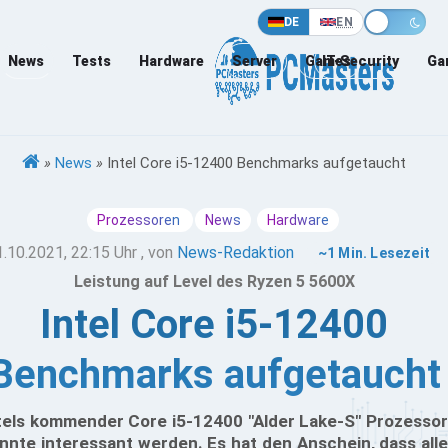
DE
EN
News
Tests
Hardware
Server
Games
IT-Security
Ga
»
News
»
Intel Core i5-12400 Benchmarks aufgetaucht
Prozessoren
News
Hardware
1.10.2021, 22:15 Uhr
, von
News-Redaktion
~1 Min. Lesezeit
Leistung auf Level des Ryzen 5 5600X
Intel Core i5-12400
Benchmarks aufgetaucht
tels kommender Core i5-12400 "Alder Lake-S" Prozessor
nnte interessant werden. Es hat den Anschein, dass alle