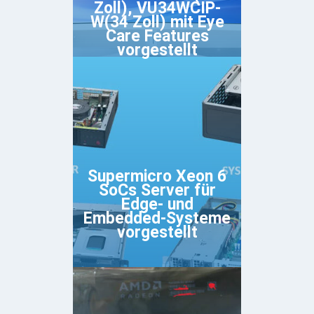
Zoll), VU34WCIP-
W(34 Zoll) mit Eye
Care Features
vorgestellt
Supermicro Xeon 6
SoCs Server für
Edge- und
Embedded-Systeme
vorgestellt