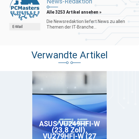
News-Redaktion
Alle 3253 Artikel ansehen »
Die Newsredaktion liefert News zu allen
E-Mail
Themen der IT-Branche...
Verwandte Artikel
ASUS VU249HFI-W
(23,8 Zoll),
VU279HFI-W (27