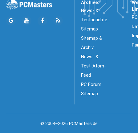
Archive:
We
Li
News- &
PC
Testberichte
Da
Sitemap
Im
Sitemap &
Pa
Archiv
News- &
Test-Atom-
Feed
PC Forum
Sitemap
© 2004–2026 PCMasters.de