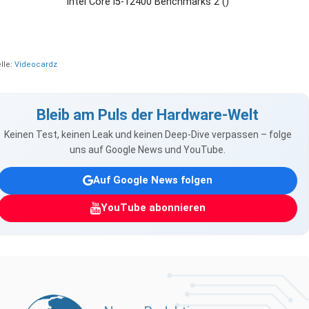
Intel Core i5-12400 Benchmarks 2 ()
lle:
Videocardz
Bleib am Puls der Hardware-Welt
Keinen Test, keinen Leak und keinen Deep-Dive verpassen – folge
uns auf Google News und YouTube.
Auf Google News folgen
YouTube abonnieren