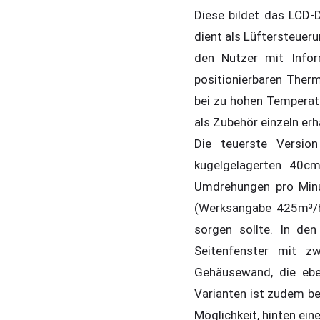
Diese bildet das LCD-
dient als Lüftersteueru
den Nutzer mit Infor
positionierbaren Ther
bei zu hohen Temperatu
als Zubehör einzeln erhä
Die teuerste Version
kugelgelagerten 40cm
Umdrehungen pro Minu
(Werksangabe 425m³/h)
sorgen sollte. In den
Seitenfenster mit z
Gehäusewand, die eben
Varianten ist zudem ber
Möglichkeit, hinten ein