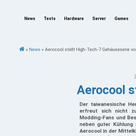
News
Tests
Hardware
Server
Games
»
News
»
Aerocool stellt High-Tech-7 Gehäuseserie vo
Aerocool s
Der taiwanesische Her
erfreut sich nicht z
Modding-Fans und Besi
neben guter Kühlung a
Aerocool in der Mittel