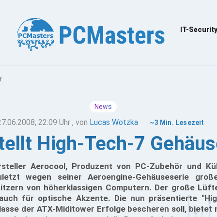
IT-Securit
r
News
27.06.2008, 22:09 Uhr
, von
Lucas Wotzka
~3 Min. Lesezeit
tellt High-Tech-7 Gehäus
steller Aerocool, Produzent von PC-Zubehör und Kühl
uletzt wegen seiner Aeroengine-Gehäuseserie große
tzern von höherklassigen Computern. Der große Lüfte
uch für optische Akzente. Die nun präsentierte "Hig
klasse der ATX-Miditower Erfolge bescheren soll, bietet