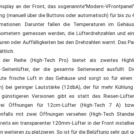
Display an der Front, das sogenannte"Modern-VFrontpanel"
ng (manuell über die Buttons oder automatisch) für bis zu 
mationen. Darunter fallen die Temperaturen im Gehäuse
mometern gemessen werden, die Lüfterdrehzahlen und eine
ren oder Auffälligkeiten bei den Drehzahlen warnt. Das Pan
ltlich.
 der Reihe (High-Tech Pro) bietet als zweites Highli
-Seitenlüfter, der die gesamte Seitenwand ausfüllt. D
te frische Luft in das Gehäuse und sorgt so für einen
 bei geringer Lautstärke (12dbA), der für mehr Kühlung 
 günstigeren Versionen gibt es statt des Riesen-Lüfter
wei Öffnungen für 12cm-Lüfter (High-Tech 7 A) bzw
falls mit zwei Öffnungen versehen (High-Tech Standard)
eits ein transparenter 120mm-Lüfter in der Front installie
en weiteren zu platzieren. So ist für die Belüftung sehr gut 