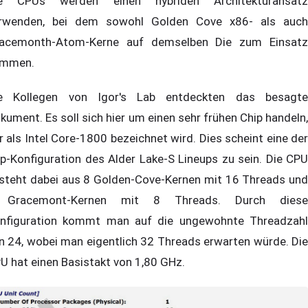
e CPUs werden einen hybriden Architekturansatz
rwenden, bei dem sowohl Golden Cove x86- als auch
acemonth-Atom-Kerne auf demselben Die zum Einsatz
mmen.
e Kollegen von Igor's Lab entdeckten das besagte
kument. Es soll sich hier um einen sehr frühen Chip handeln,
r als Intel Core-1800 bezeichnet wird. Dies scheint eine der
p-Konfiguration des Alder Lake-S Lineups zu sein. Die CPU
steht dabei aus 8 Golden-Cove-Kernen mit 16 Threads und
 Gracemont-Kernen mit 8 Threads. Durch diese
nfiguration kommt man auf die ungewohnte Threadzahl
n 24, wobei man eigentlich 32 Threads erwarten würde. Die
U hat einen Basistakt von 1,80 GHz.