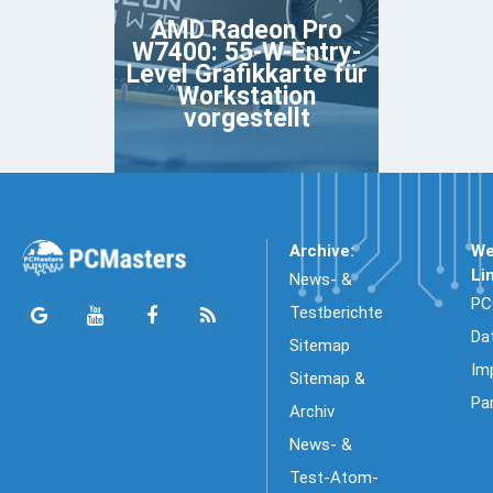
AMD Radeon Pro
W7400: 55-W-Entry-
Level Grafikkarte für
Workstation
vorgestellt
Archive:
We
Li
News- &
PC
Testberichte
Da
Sitemap
Im
Sitemap &
Pa
Archiv
News- &
Test-Atom-