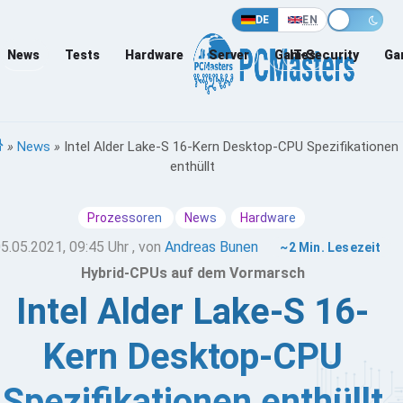
DE
EN
News
Tests
Hardware
Server
Games
IT-Security
Ga
»
News
»
Intel Alder Lake-S 16-Kern Desktop-CPU Spezifikationen
enthüllt
Prozessoren
News
Hardware
5.05.2021, 09:45 Uhr
, von
Andreas Bunen
~2 Min. Lesezeit
Hybrid-CPUs auf dem Vormarsch
Intel Alder Lake-S 16-
Kern Desktop-CPU
Spezifikationen enthüllt