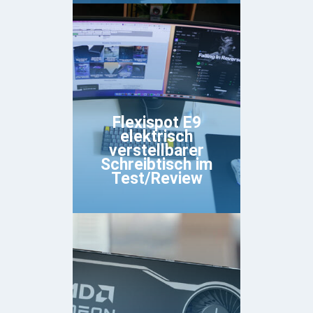
Flexispot E9
elektrisch
verstellbarer
Schreibtisch im
Test/Review