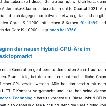
d die Lebenszeit dieser Generation ist wirklich kurz, denn
e Alder Lake-S kommen bereits im dritte Quartal 2021. Am
eis hat sich dagegen nur teilweise etwas getan und so gibt
 den Core i-9-11900 mit seinen 8-Kernen
für 449€
un
ch der Core i9-10900k liegt
noch bei 375€
.
eginn der neuen Hybrid-CPU-Ära im
esktopmarkt
e neue Generation geht bereits den ersten Schritt auf dem
uen Pfad Intels, bei dem mehrere unterschiedliche Chips
f einer CPU vereint werden. ARM hat das bereits mit dem
g-LITTLE-Konzept vorgemacht und Intel hat seine eigene
veros-Technologie
bereits vorgestellt. Diese Hybrid-CPUs
hen also genau in diese Richtung, denn die Vereinigung von