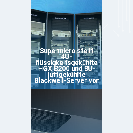
Supermicro stellt
4U-
flüssigkeitsgekühlte
HGX B200 und 8U-
luftgekühlte
Blackwell-Server vor