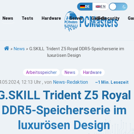
DE
EN
News
Tests
Hardware
Server
Games
IT-Security
Ga
»
News
»
G.SKILL Trident Z5 Royal DDR5-Speicherserie im
luxurösen Design
Arbeitsspeicher
News
Hardware
4.05.2024, 12:13 Uhr
, von
News-Redaktion
~1 Min. Lesezeit
G.SKILL Trident Z5 Royal
DDR5-Speicherserie im
luxurösen Design