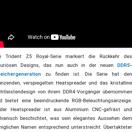
e Trident Z5 Royal-Serie markiert die Rückkehr des
xuriösen Designs, das nun auch in der neuen
DDR5-
eichergeneration
zu finden ist. Die Serie hat den
änzenden, verspiegelten Heatspreader und das kristalline
chtleistendesign von ihrem DDR4-Vorgänger übernommen
d bietet eine beeindruckende RGB-Beleuchtungsanzeige.
der Heatspreader ist aus Aluminium CNC-gefräst und
lvanisch beschichtet, was sein elegantes Aussehen dem
niglichen Namen entsprechend unterstreicht. Übertakteter