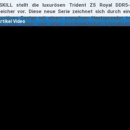
SKILL stellt die luxurösen Trident Z5 Royal DDR5-
eicher vor. Diese neue Serie zeichnet sich durch ein
xuriöses Design mit einem pompösen Heatspreader in
rtikel Video
ld oder Silber und einer durchgehenden kristallinen
chtleiste aus und verkörpert die erstklassige Eleganz der
ident Z5-Familie. Ein Video mit dem ersten Trailer zur
uen DDR5-RAM-Serie kannst du dir hier ansehen.