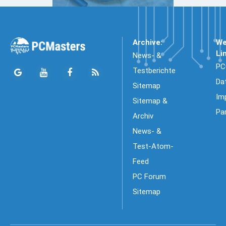
Archive:
We
Li
News- &
PC
Testberichte
Da
Sitemap
Im
Sitemap &
Pa
Archiv
News- &
Test-Atom-
Feed
PC Forum
Sitemap