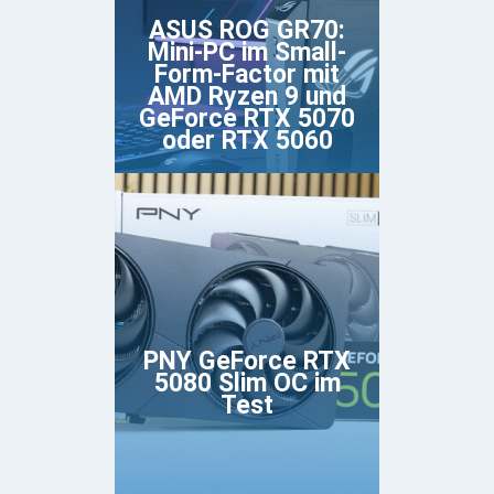
ASUS ROG GR70:
Mini-PC im Small-
Form-Factor mit
AMD Ryzen 9 und
GeForce RTX 5070
oder RTX 5060
PNY GeForce RTX
5080 Slim OC im
Test