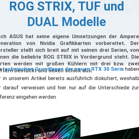
ROG STRIX, TUF und
DUAL Modelle
ch ASUS hat seine eigene Umsetzungen der Ampere
neration von Nvidia Grafikkarten vorbereitet. Der
rsteller stellt sich breit auf mit seinen drei Serien, von
nen die beliebte ROG STRIX in Vordergrund steht. Die
rten werden mit großen Kühlern mit drei bzw. zwei
e
technischen Grundlagen der neuen RTX 30 Serie
haben
ftern bestückt und sehen schick aus.
r in unserem Artikel bereits ausführlich diskutiert, weshalb
r darauf verweisen und hier nur auf die Unterschiede zur
ferenz eingehen werden.