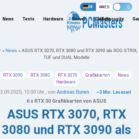
DE
EN
News
Tests
Hardware
Server
Games
IT-Security
Ga
»
News
»
ASUS RTX 3070, RTX 3080 und RTX 3090 als ROG STRIX,
TUF und DUAL Modelle
RTX 3090
RTX 3080
RTX 3070
Grafikkarten
News
Hardware
2.09.2020, 10:00 Uhr
, von
Andreas Bunen
~3 Min. Lesezeit
6 x RTX 30 Grafikkarten von ASUS
ASUS RTX 3070, RTX
3080 und RTX 3090 als