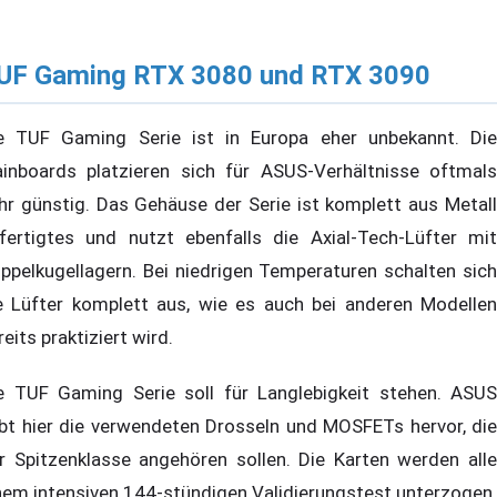
UF Gaming RTX 3080 und RTX 3090
e TUF Gaming Serie ist in Europa eher unbekannt. Die
inboards platzieren sich für ASUS-Verhältnisse oftmals
hr günstig. Das Gehäuse der Serie ist komplett aus Metall
fertigtes und nutzt ebenfalls die Axial-Tech-Lüfter mit
ppelkugellagern. Bei niedrigen Temperaturen schalten sich
e Lüfter komplett aus, wie es auch bei anderen Modellen
reits praktiziert wird.
e TUF Gaming Serie soll für Langlebigkeit stehen. ASUS
bt hier die verwendeten Drosseln und MOSFETs hervor, die
r Spitzenklasse angehören sollen. Die Karten werden alle
nem intensiven 144-stündigen Validierungstest unterzogen.