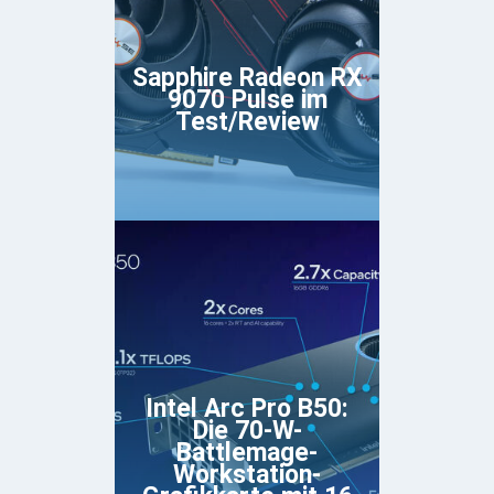
Sapphire Radeon RX
9070 Pulse im
Test/Review
Intel Arc Pro B50:
Die 70-W-
Battlemage-
Workstation-