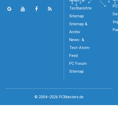
News- &
PC
Testberichte
Da
Sitemap
Im
Sitemap &
Pa
Archiv
News- &
Test-Atom-
Feed
PC Forum
Sitemap
© 2004–2026 PCMasters.de