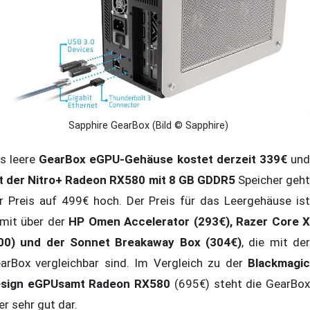
Sapphire GearBox (Bild © Sapphire)
s leere
GearBox eGPU-Gehäuse kostet derzeit 339€
un
t der Nitro+ Radeon RX580 mit 8 GB GDDR5
Speicher geh
r Preis auf 499€ hoch. Der Preis für das Leergehäuse ist
mit über der
HP Omen Accelerator (293€), Razer Core 
00) und der Sonnet Breakaway Box (304€)
, die mit der
arBox vergleichbar sind. Im Vergleich zu der
Blackmagic
sign eGPUsamt Radeon RX580
(695€) steht die GearBo
er sehr gut dar.