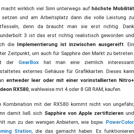
 macht wirklich viel Sinn unterwegs auf
höchste Mobilität
 setzen und am Arbeitsplatz dann die volle Leistung zu
tfesseln, denn da braucht man sie erst richtig. Dank
underbolt 3 ist das erst richtig realistisch geworden und
ch die
Implementierung ist inzwischen ausgereift
. Ei
ter Zeitpunkt, um auch für Sapphire den Markt zu betreten.
it der
GearBox
hat man eine ziemlich interessan
staltetes externes Gehäuse für Grafikkarten. Dieses kann
an
entweder leer
oder mit einer vorinstallierten Nitro
deon RX580
, wahlweise mit 4 oder 8 GB RAM, kaufen.
e Kombination mit der RX580 kommt nicht von ungefähr,
nn damit ließ sich
Sapphire von Apple zertifizieren
und
hlt nun zu den wenigen Anbietern, wie bspw.
PowerColor
ming Station
, die das gemacht haben. Es funktioniere