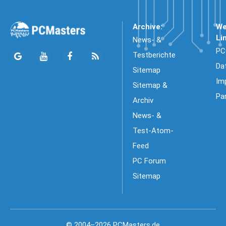
Archive:
We
Li
News- &
PC
Testberichte
Da
Sitemap
Im
Sitemap &
Pa
Archiv
News- &
Test-Atom-
Feed
PC Forum
Sitemap
© 2004–2026 PCMasters.de