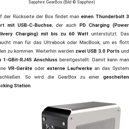
Sapphire GearBox (Bild © Sapphire)
f der Rückseite der Box findet man
einen Thunderbolt 
rt mit USB-C-Buchse
, der auch
PD Charging (Powe
livery Charging) mit bis zu 60 Watt
unterstützt. Das
aucht man für das Ultrabook oder MacBook, um es flott
den zu kommen. Weiterhin werden
zwei USB 3.0 Ports
und
n 1-GBit-RJ45 Anschluss
bereitgestellt. Damit kann man
ine
VR-Geräte
oder
externe Laufwerke
an das System
schließen. So wird die GearBox zu einer
gescheiten
cking Station
.