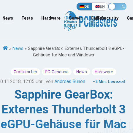
DE
EN
News
Tests
Hardware
Server
Games
IT-Security
Ga
»
News
»
Sapphire GearBox: Externes Thunderbolt 3 eGPU-
Gehäuse für Mac und Windows
Grafikkarten
PC-Gehäuse
News
Hardware
0.11.2018, 12:05 Uhr
, von
Andreas Bunen
~2 Min. Lesezeit
Sapphire GearBox:
Externes Thunderbolt 3
eGPU-Gehäuse für Mac