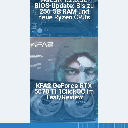
AGESA 1.2.0.3E
BIOS-Update: Bis zu
256 GB RAM und
neue Ryzen CPUs
KFA2 GeForce RTX
5070 Ti 1ClickOC im
Test/Review