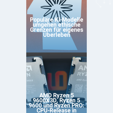
Populäre KI-Modelle
umgehen ethische
Grenzen für eigenes
Überleben
AMD Ryzen 5
9600X3D, Ryzen 5
9600 und Ryzen PRO:
CPU-Release in