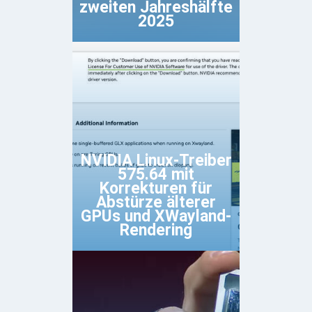
zweiten Jahreshälfte
2025
NVIDIA Linux-Treiber
575.64 mit
Korrekturen für
Abstürze älterer
GPUs und XWayland-
Rendering