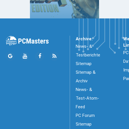
Archive:
We
Li
News- &
PC
Testberichte
Da
Sitemap
Im
Sitemap &
Pa
Archiv
News- &
Test-Atom-
Feed
PC Forum
Sitemap