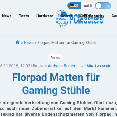
DE
EN
News
Tests
Hardware
Server
Games
IT-Security
Ga
»
News
»
Florpad Matten für Gaming Stühle
News
6.11.2018, 12:02 Uhr
, von
Andreas Bunen
~1 Min. Lesezeit
Florpad Matten für
Gaming Stühle
e steigende Verbreitung von Gaming Stühlen führt dazu,
ss auch neue Zubehörartikel auf den Markt kommen.
seking hat diverse Bodenschutzmatten von Florpad in