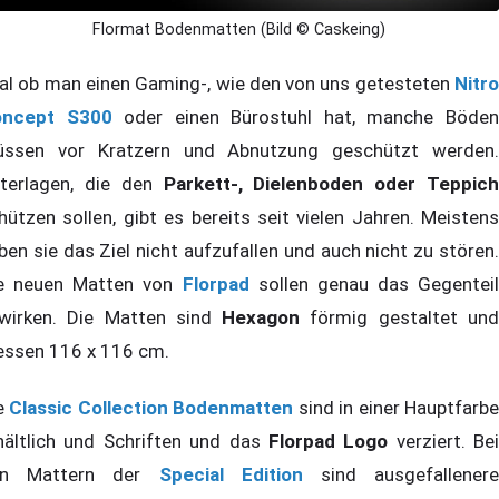
Flormat Bodenmatten (Bild © Caskeing)
al ob man einen Gaming-, wie den von uns getesteten
Nitro
oncept S300
oder einen Bürostuhl hat, manche Böde
ssen vor Kratzern und Abnutzung geschützt werden.
terlagen, die den
Parkett-, Dielenboden oder Teppich
hützen sollen, gibt es bereits seit vielen Jahren. Meistens
ben sie das Ziel nicht aufzufallen und auch nicht zu stören.
e neuen Matten von
Florpad
sollen genau das Gegenteil
wirken. Die Matten sind
Hexagon
förmig gestaltet un
ssen 116 x 116 cm.
e
Classic Collection Bodenmatten
sind in einer Hauptfarb
hältlich und Schriften und das
Florpad
Logo
verziert. Bei
en Mattern der
Special Edition
sind ausgefallener