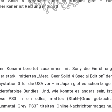
ar Solid 4 erscheint und es Konami gibt – für
erikaner ist Rettung in Sicht!
nn Konami bereitet zusammen mit Sony die Einführung
ner stark limitierten „Metal Gear Solid 4 Special Edition“ der
aystation 3 für die USA vor – in Japan gibt es schon länger
dersfarbige Bundles. Und, wie könnte es anders sein, ist
ese PS3 in ein edles, mattes (Stahl-)Grau getaucht.
unmetal Grey PS3“ titelten Online-Nachrichtenmagazine.