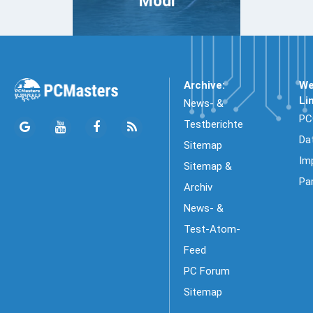
Modi
Archive:
We
Li
News- &
PC
Testberichte
Da
Sitemap
Im
Sitemap &
Pa
Archiv
News- &
Test-Atom-
Feed
PC Forum
Sitemap