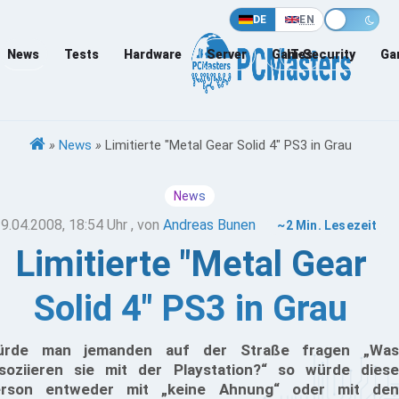
DE
EN
News
Tests
Hardware
Server
Games
IT-Security
Ga
»
News
»
Limitierte "Metal Gear Solid 4" PS3 in Grau
News
9.04.2008, 18:54 Uhr
, von
Andreas Bunen
~2 Min. Lesezeit
Limitierte "Metal Gear
Solid 4" PS3 in Grau
ürde man jemanden auf der Straße fragen „Was
soziieren sie mit der Playstation?“ so würde diese
rson entweder mit „keine Ahnung“ oder mit den