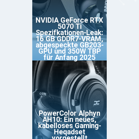
NVIDIA GeForce RTX
5070 Ti
Spezifkationen-Leak:
16 GB GDDR7-VRAM,
abgespeckte GB203-
GPU und 350W TBP
für Anfang 2025
PowerColor Alphyn
AH10: Ein neues,
kabelloses Gaming-
Heqadset
vorgestellt