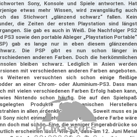
ichworten Sony, Konsole und Spiele antworten. Hat
rjenige etwas mehr Wissen, wird zwangsläufig auch
ch das Stichwort „glänzend schwarz“ fallen. Kein
nder, die Zeiten der ersten Playstation sind längst
rgangen. Sie gab es auch in Weiß. Die Nachfolger PS2
d PS3 sowie den portable Ableger „Playstation Portable“
SP) gab es lange nur in eben diesem glänzenden
chwarz. Die PSP gibt es nun schon länger in
rschiedenen anderen Farben. Doch die herkömmlichen
nsolen bleiben schwarz. Lediglich in Asien werden
rsionen mit verschiedenen anderen Farben angeboten.
s Weiteren versuchten sich schon einige fleißige
dder an einer Chrom- oder Aluminium-PS3. Dass man
ch mit vielen verschiedenen Farben Erfolg haben kann,
wies Nintendo schon häufig. Die auf den Spielspaß
sgelegten Produkte des japanischen Herstellers
strahlen in allen erdenklichen Farben. Soweit muss es ja
i Sony nicht einmal gehen. Aber eine andere Farbe wäre
nn doch mal schön. Eine, die weniger Fingerabdrücke so
utlich erscheinen lässt. Wie gut, dass am 12. Juni Metal