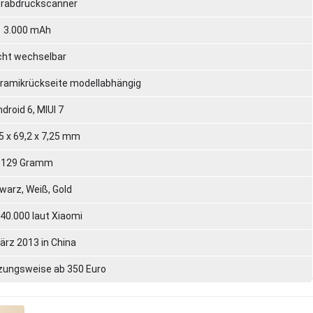
erabdruckscanner
3.000 mAh
cht wechselbar
Keramikrückseite modellabhängig
droid 6, MIUI 7
5 x 69,2 x 7,25 mm
129 Gramm
warz, Weiß, Gold
40.000 laut Xiaomi
ärz 2013 in China
tzungsweise ab 350 Euro