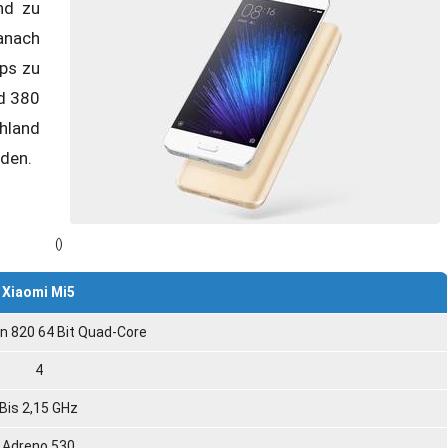
nd zu
anach
ops zu
nd 380
hland
nden.
()
Xiaomi Mi5
 820 64 Bit Quad-Core
4
Bis 2,15 GHz
Adreno 530