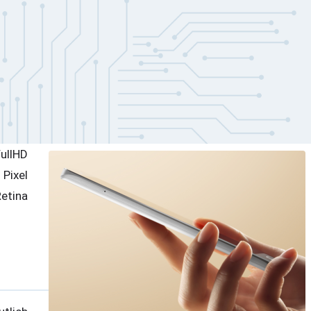
FullHD
 Pixel
etina