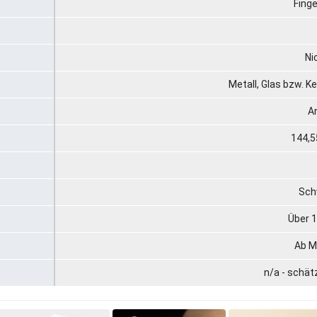
Fing
Ni
Metall, Glas bzw. 
An
144,5
Sch
Über 1
Ab M
n/a - schä