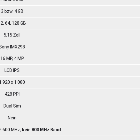
3 bzw. 4 GB
32, 64, 128 GB
5,15 Zoll
Sony IMX298
16 MP, 4 MP
LCD IPS
1.920 x 1.080
428 PPI
Dual Sim
Nein
 2.600 MHz,
kein 800 MHz Band