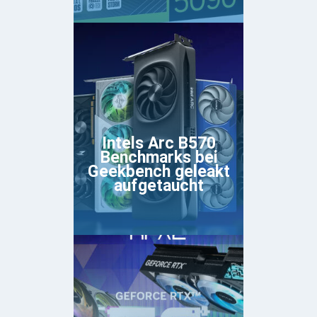
Intels Arc B570
Benchmarks bei
Geekbench geleakt
aufgetaucht