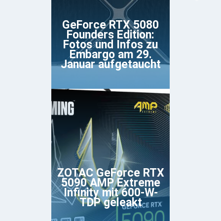
GeForce RTX 5080
Founders Edition:
Fotos und Infos zu
Embargo am 29.
Januar aufgetaucht
ZOTAC GeForce RTX
5090 AMP Extreme
Infinity mit 600-W-
TDP geleakt