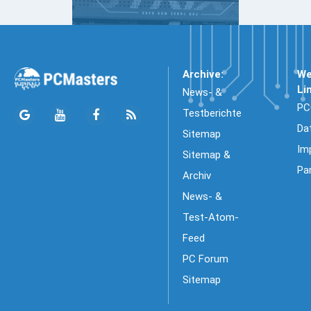
Archive:
We
Li
News- &
PC
Testberichte
Da
Sitemap
Im
Sitemap &
Pa
Archiv
News- &
Test-Atom-
Feed
PC Forum
Sitemap