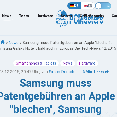
DE
EN
News
Tests
Hardware
Server
Games
IT-Security
Ga
»
News
»
Samsung muss Patentgebühren an Apple "blechen",
msung Galaxy Note 5 bald auch in Europa? Die Tech-News 12/2015
Smartphones & Tablets
News
Hardware
08.12.2015, 20:47 Uhr
, von
Simon Dorsch
~3 Min. Lesezeit
Samsung muss
Patentgebühren an Apple
"blechen", Samsung