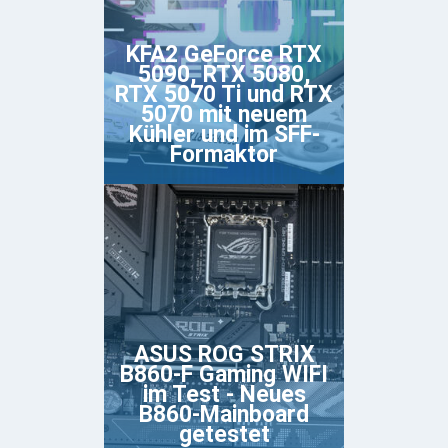
KFA2 GeForce RTX
5090, RTX 5080,
RTX 5070 Ti und RTX
5070 mit neuem
Kühler und im SFF-
Formaktor
ASUS ROG STRIX
B860-F Gaming WIFI
im Test - Neues
B860-Mainboard
getestet