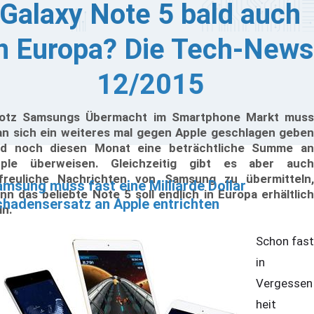
Galaxy Note 5 bald auch
n Europa? Die Tech-News
12/2015
otz Samsungs Übermacht im Smartphone Markt muss
n sich ein weiteres mal gegen Apple geschlagen geben
d noch diesen Monat eine beträchtliche Summe an
ple überweisen. Gleichzeitig gibt es aber auch
freuliche Nachrichten von Samsung zu übermitteln,
msung muss fast eine Milliarde Dollar
nn das beliebte Note 5 soll endlich in Europa erhältlich
hadensersatz an Apple entrichten
in.
Schon fast
in
Vergessen
heit