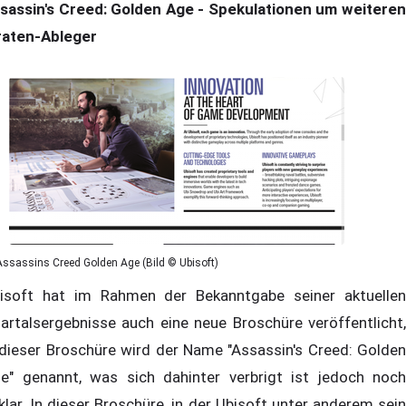
sassin's Creed: Golden Age - Spekulationen um weiteren
raten-Ableger
Assassins Creed Golden Age (Bild © Ubisoft)
isoft hat im Rahmen der Bekanntgabe seiner aktuellen
artalsergebnisse auch eine neue Broschüre veröffentlicht,
 dieser Broschüre wird der Name "Assassin's Creed: Golden
e" genannt, was sich dahinter verbrigt ist jedoch noch
klar. In dieser Broschüre, in der Ubisoft unter anderem sein