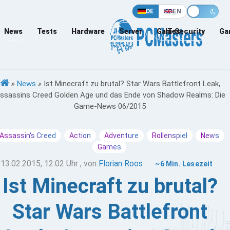
DE
EN
News
Tests
Hardware
Server
Games
IT-Security
Ga
»
News
»
Ist Minecraft zu brutal? Star Wars Battlefront Leak,
ssassins Creed Golden Age und das Ende von Shadow Realms: Die
Game-News 06/2015
Assassin's Creed
Action
Adventure
Rollenspiel
News
Games
13.02.2015, 12:02 Uhr
, von
Florian Roos
~6 Min. Lesezeit
Ist Minecraft zu brutal?
Star Wars Battlefront