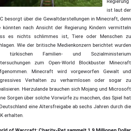
Regierung
ist laut der
C besorgt über die Gewaltdarstellungen in Minecraft, denn
e könnten nach Ansicht der Regierung Kindern vermitteln
ss es nichts schlimmes ist, Tiere oder Menschen zu
hlagen. Wie der britische Medienkonzern berichtet wurden
m türkischen Familien- und Sozialministerium
tersuchungen zum Open-World Blockbuster Minecraft
fgenommen. Minecraft wird vorgeworfen Gewalt und
gressives Verhalten zu verharmlosen oder sogar zu
ealisieren. Hierzulande brauchen sich Mojang und Microsoft
ine Sorgen über solche Vorwürfe zu macchen, das Spiel hat
 Deutschland eine Altersfreigabe ab sechs Jahren durch die
K erhalten.
rld of Warcraft: Charity-Pet sammelt 1,9 Millionen Dollar