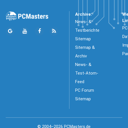
Archive:
We
Li
News- &
PC
Testberichte
Da
Sitemap
Im
Sitemap &
Pa
Archiv
News- &
Test-Atom-
Feed
PC Forum
Sitemap
© 2004–2026 PCMasters.de