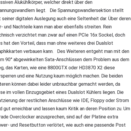
ssiven Alukühlkörper, welcher direkt über den
annungswandlern liegt. Die Spannungswandlersektion stellt
t seiner digitalen Auslegung auch eine Seltenheit dar. Über deren
r- und Nachteile kann man aber ebenfalls streiten. Rein
chnisch verzichtet man zwar auf einen PCIe 16x Sockel, doch
es hat den Vorteil, dass man ohne weiteres drei Dualslot
aphikkarten verbauen kann. Des Weiteren entgeht man mit den
um 90° abgewinkelten Sata-Anschlüssen dem Problem aus dem
g, das Karten, wie eine 8800GTX oder HD3870 X2 diese
rsperren und eine Nutzung kaum möglich machen. Die beiden
teren können dabei leider unbrauchbar gemacht werden, da
ese im vollen Einzugsgebiet eines Dualslot Kühlers liegen. Die
atzierung der restlichen Anschlüsse wie IDE, Floppy oder Strom
nd gut erreichbar und lassen kaum Kritik an deren Position zu. Um
rade Overclocker anzusprechen, sind auf der Platine extra
wer- und Resetbutton verlötet, wie auch eine passende Post