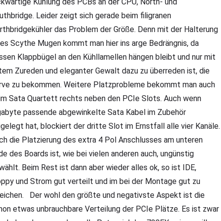
ckwärtige Kühlung des PCBs an der CPU, North- und
uthbridge. Leider zeigt sich gerade beim filigranen
rthbridgekühler das Problem der Größe. Denn mit der Halterung
nes Scythe Mugen kommt man hier ins arge Bedrängnis, da
ssen Klappbügel an den Kühllamellen hängen bleibt und nur mit
tem Zureden und eleganter Gewalt dazu zu überreden ist, die
rve zu bekommen. Weitere Platzprobleme bekommt man auch
im Sata Quartett rechts neben den PCIe Slots. Auch wenn
gabyte passende abgewinkelte Sata Kabel im Zubehör
gelegt hat, blockiert der dritte Slot im Ernstfall alle vier Kanäle.
ch die Platzierung des extra 4 Pol Anschlusses am unteren
de des Boards ist, wie bei vielen anderen auch, ungünstig
wählt. Beim Rest ist dann aber wieder alles ok, so ist IDE,
oppy und Strom gut verteilt und im bei der Montage gut zu
reichen. Der wohl den größte und negativste Aspekt ist die
hon etwas unbrauchbare Verteilung der PCIe Plätze. Es ist zwar