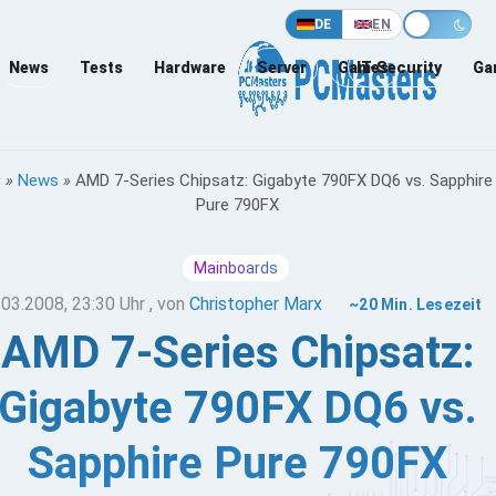
DE
EN
News
Tests
Hardware
Server
Games
IT-Security
Ga
»
News
»
AMD 7-Series Chipsatz: Gigabyte 790FX DQ6 vs. Sapphire
Pure 790FX
Mainboards
.03.2008, 23:30 Uhr
, von
Christopher Marx
~20 Min. Lesezeit
AMD 7-Series Chipsatz:
Gigabyte 790FX DQ6 vs.
Sapphire Pure 790FX