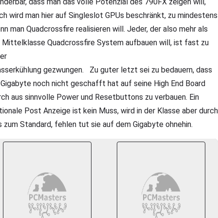
nderbar, dass man das volle Potenzial des 790FX zeigen will,
ch wird man hier auf Singleslot GPUs beschränkt, zu mindestens
nn man Quadcrossfire realisieren will. Jeder, der also mehr als
n Mittelklasse Quadcrossfire System aufbauen will, ist fast zu
ner
sserkühlung gezwungen. Zu guter letzt sei zu bedauern, dass
 Gigabyte noch nicht geschafft hat auf seine High End Board
rch aus sinnvolle Power und Resetbuttons zu verbauen. Ein
tionale Post Anzeige ist kein Muss, wird in der Klasse aber durch
s zum Standard, fehlen tut sie auf dem Gigabyte ohnehin.