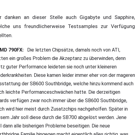
r danken an dieser Stelle auch Gigabyte und Sapphire,
lche uns freundlicherweise Testsamples zur Verfügung
ellten.
MD 790FX:
Die letzten Chipsätze, damals noch von ATI,
tten ein großes Problem die Akzeptanz zu überwinden, denn
otz guter Performance leideten sie noch unter kleineren
nderkrankheiten. Diese kamen leider immer eher von der mageren
sstattung der SB600 Southbridge, welche hinzu kommend auch
ch leichte Performanceschwächen hatte. Die derzeitigen
ards verfügen zwar noch immer über die SB600 Southbridge,
ch wird hier meist durch Zusatzchips nachgeholfen. Später in
esem Jahr soll diese durch die SB700 abgelöst werden. Jene
ll dann alle bisherigen Probleme beseitigen. Die neue
rthbridge Familie hingegen macht eigentlich alles richtig, was