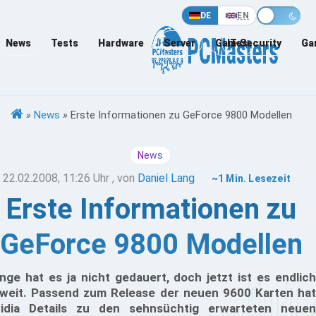
DE
EN
News
Tests
Hardware
Server
Games
IT-Security
Ga
»
News
»
Erste Informationen zu GeForce 9800 Modellen
News
22.02.2008, 11:26 Uhr
, von
Daniel Lang
~1 Min. Lesezeit
Erste Informationen zu
GeForce 9800 Modellen
nge hat es ja nicht gedauert, doch jetzt ist es endlich
weit. Passend zum Release der neuen 9600 Karten hat
idia Details zu den sehnsüchtig erwarteten neuen