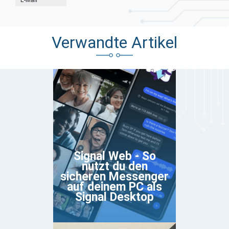
Verwandte Artikel
Signal Web - So
nutzt du den
sicheren Messenger
auf deinem PC als
Signal Desktop