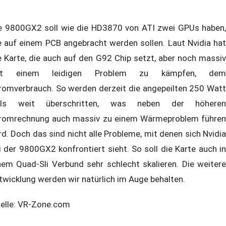
e 9800GX2 soll wie die HD3870 von ATI zwei GPUs haben,
e auf einem PCB angebracht werden sollen. Laut Nvidia hat
e Karte, die auch auf den G92 Chip setzt, aber noch massiv
it einem leidigen Problem zu kämpfen, dem
romverbrauch. So werden derzeit die angepeilten 250 Watt
ils weit überschritten, was neben der höheren
romrechnung auch massiv zu einem Wärmeproblem führen
rd. Doch das sind nicht alle Probleme, mit denen sich Nvidia
i der 9800GX2 konfrontiert sieht. So soll die Karte auch in
nem Quad-Sli Verbund sehr schlecht skalieren. Die weitere
twicklung werden wir natürlich im Auge behalten.
elle: VR-Zone.com