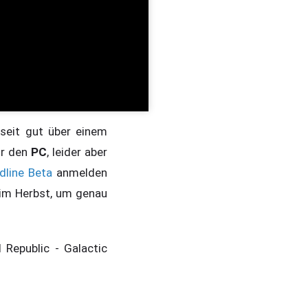
seit gut über einem
ür den
PC
, leider aber
rdline Beta
anmelden
s im Herbst, um genau
Republic - Galactic