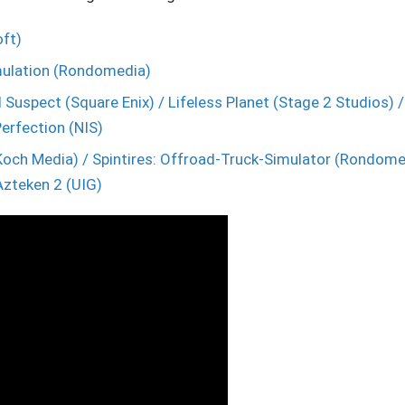
oft)
mulation (Rondomedia)
 Suspect (Square Enix) / Lifeless Planet (Stage 2 Studios)
erfection (NIS)
Koch Media) / Spintires: Offroad-Truck-Simulator (Rondomed
Azteken 2 (UIG)