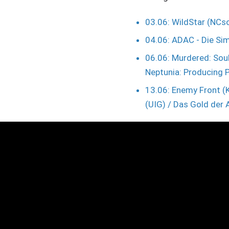
03.06: WildStar (NCs
04.06: ADAC - Die Si
06.06: Murdered: Soul
Neptunia: Producing P
13.06: Enemy Front (
(UIG) / Das Gold der 