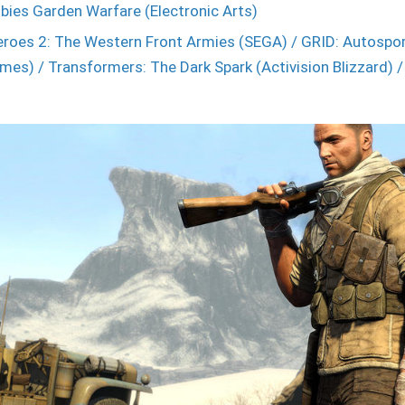
bies Garden Warfare (Electronic Arts)
roes 2: The Western Front Armies (SEGA) / GRID: Autospo
ames) / Transformers: The Dark Spark (Activision Blizzard) 