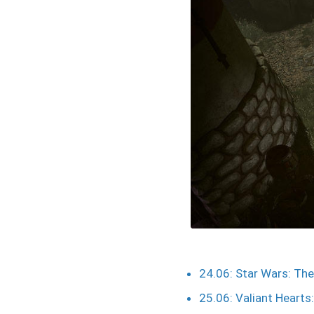
24.06: Star Wars: The
25.06: Valiant Hearts