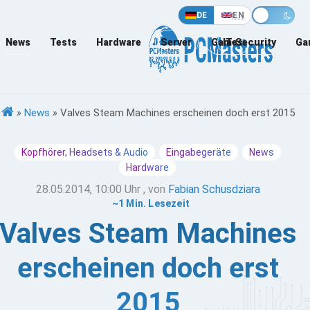
DE
EN
News
Tests
Hardware
Server
Games
IT-Security
Ga
»
News
»
Valves Steam Machines erscheinen doch erst 2015
Kopfhörer, Headsets & Audio
Eingabegeräte
News
Hardware
28.05.2014, 10:00 Uhr
, von
Fabian Schusdziara
~1 Min. Lesezeit
Valves Steam Machines
erscheinen doch erst
2015