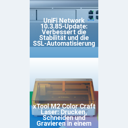
UniFi Network
10.3.85-Update:
Verbessert die
Stabilität und die
SSL-Automatisierung
xTool M2 Color Craft
Laser: Drucken,
Schneiden und
Gravieren in einem