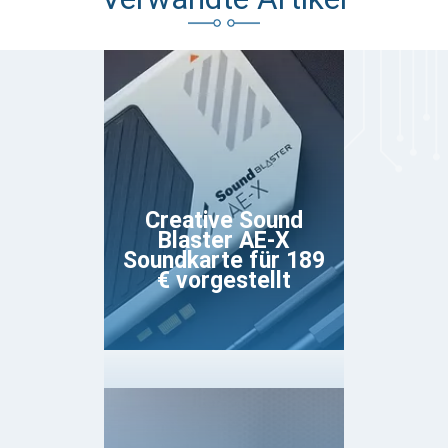
Creative Sound
Blaster AE-X
Soundkarte für 189
€ vorgestellt