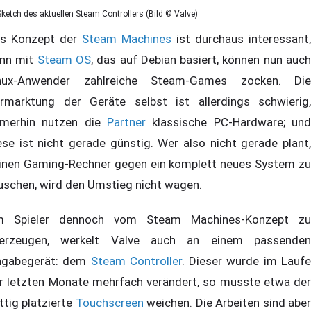
Sketch des aktuellen Steam Controllers (Bild © Valve)
s Konzept der
Steam Machines
ist durchaus interessant,
nn mit
Steam OS
, das auf Debian basiert, können nun auc
nux-Anwender zahlreiche Steam-Games zocken. Die
rmarktung der Geräte selbst ist allerdings schwierig,
merhin nutzen die
Partner
klassische PC-Hardware; und
ese ist nicht gerade günstig. Wer also nicht gerade plant,
inen Gaming-Rechner gegen ein komplett neues System zu
uschen, wird den Umstieg nicht wagen.
 Spieler dennoch vom Steam Machines-Konzept zu
erzeugen, werkelt Valve auch an einem passenden
ngabegerät: dem
Steam Controller
. Dieser wurde im Lauf
r letzten Monate mehrfach verändert, so musste etwa der
ttig platzierte
Touchscreen
weichen. Die Arbeiten sind abe