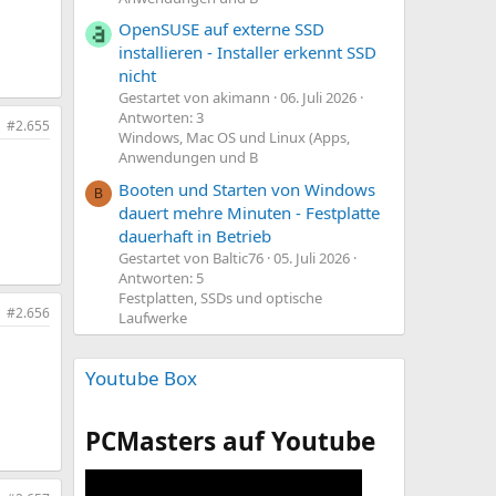
OpenSUSE auf externe SSD
installieren - Installer erkennt SSD
nicht
Gestartet von akimann
06. Juli 2026
Antworten: 3
#2.655
Windows, Mac OS und Linux (Apps,
Anwendungen und B
Booten und Starten von Windows
B
dauert mehre Minuten - Festplatte
dauerhaft in Betrieb
Gestartet von Baltic76
05. Juli 2026
Antworten: 5
Festplatten, SSDs und optische
#2.656
Laufwerke
Youtube Box
PCMasters auf Youtube