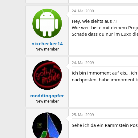
24. Mai 2009
Hey, wie siehts aus ??
Wie weit biste mit deinem Proj
Schade dass du nur im Luxx die
nixchecker14
New member
24. Mai 2009
ich bin immoment auf eis... i
nachposten. habe immoment kei
moddingopfer
New member
25. Mai 2009
Sehe ich da ein Rammstein Pos