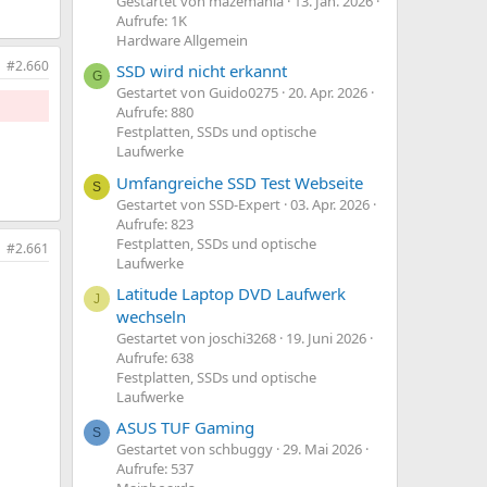
Gestartet von mazemania
13. Jan. 2026
Aufrufe: 1K
Hardware Allgemein
#2.660
SSD wird nicht erkannt
G
Gestartet von Guido0275
20. Apr. 2026
Aufrufe: 880
Festplatten, SSDs und optische
Laufwerke
Umfangreiche SSD Test Webseite
S
Gestartet von SSD-Expert
03. Apr. 2026
Aufrufe: 823
Festplatten, SSDs und optische
#2.661
Laufwerke
Latitude Laptop DVD Laufwerk
J
wechseln
Gestartet von joschi3268
19. Juni 2026
Aufrufe: 638
Festplatten, SSDs und optische
Laufwerke
ASUS TUF Gaming
S
Gestartet von schbuggy
29. Mai 2026
Aufrufe: 537