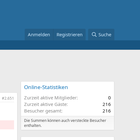
Anmelden
Registrieren
Suche
Online-Statistiken
Zurzeit aktive Mitglieder
0
#2.651
Zurzeit aktive Gäste
216
Besucher gesamt
216
Die Summen können auch versteckte Besucher
enthalten.