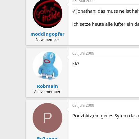
26. Mai 2009
@jonathan: das muss ne ist halt
ich setze heute alle lüfter ein d
moddingopfer
New member
03. Juni 2009
kk?
Robmain
Active member
03. Juni 2009
P
Podzblitz,ein geiles Sytem das
PcGamer