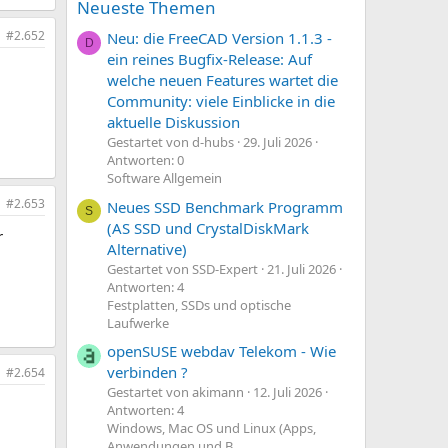
Neueste Themen
#2.652
Neu: die FreeCAD Version 1.1.3 -
D
ein reines Bugfix-Release: Auf
welche neuen Features wartet die
Community: viele Einblicke in die
aktuelle Diskussion
Gestartet von d-hubs
29. Juli 2026
Antworten: 0
Software Allgemein
#2.653
Neues SSD Benchmark Programm
S
(AS SSD und CrystalDiskMark
r
Alternative)
Gestartet von SSD-Expert
21. Juli 2026
Antworten: 4
Festplatten, SSDs und optische
Laufwerke
openSUSE webdav Telekom - Wie
verbinden ?
#2.654
Gestartet von akimann
12. Juli 2026
Antworten: 4
Windows, Mac OS und Linux (Apps,
Anwendungen und B