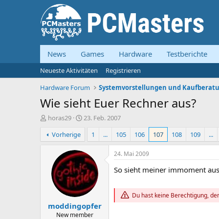
News
Games
Hardware
Testberichte
Neueste Aktivitäten
Registrieren
Hardware Forum
Wie sieht Euer Rechner aus?
E
E
horas29
23. Feb. 2007
r
r
Vorherige
1
...
105
106
107
108
109
...
s
s
t
t
e
e
24. Mai 2009
l
l
So sieht meiner immoment aus
l
l
e
t
r
a
Du hast keine Berechtigung, den
m
moddingopfer
New member