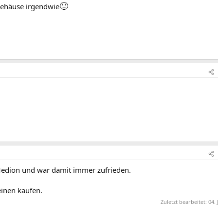
🙂
Gehäuse irgendwie
 Medion und war damit immer zufrieden.
inen kaufen.
Zuletzt bearbeitet:
04. 