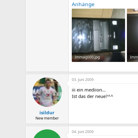
Anhänge
Immag000.jpg
Imm
423,3 KB · Aufrufe: 530
411 
03. Juni 2009
iii ein mediion...
Ist das der neue?^^
isildur
New member
04. Juni 2009