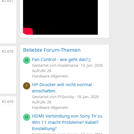
#2.657
Beliebte Forum-Themen
#2.658
Fan Control - wie geht das?;)
M
Gestartet von mazemania
13. Jan. 2026
Aufrufe: 2K
Hardware Allgemein
HP-Drucker will nicht normal
F
einschalten
Gestartet von FFGorcky
18. Jan. 2026
#2.659
Aufrufe: 2K
Hardware Allgemein
HDMI Verbindung von Sony TV zu
M
Win 11 macht Probleme? Kabel?
Einstellung?