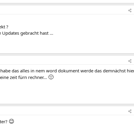
ekt ?
 Updates gebracht hast ...
ch habe das alles in nem word dokument werde das demnächst hie
🙁
ne zeit fürn rechner...
😉
ter?