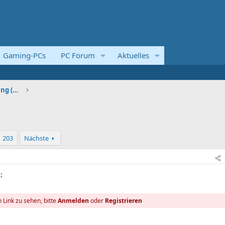
Gaming-PCs
PC Forum
Aktuelles
Systemvorstellungen und Kaufberatung (Komplettsyst
203
Nächste
:
 Link zu sehen, bitte
Anmelden
oder
Registrieren