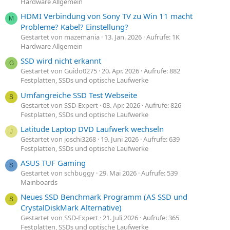
Hardware Allgemein
HDMI Verbindung von Sony TV zu Win 11 macht
M
Probleme? Kabel? Einstellung?
Gestartet von mazemania
13. Jan. 2026
Aufrufe: 1K
Hardware Allgemein
SSD wird nicht erkannt
G
Gestartet von Guido0275
20. Apr. 2026
Aufrufe: 882
Festplatten, SSDs und optische Laufwerke
Umfangreiche SSD Test Webseite
S
Gestartet von SSD-Expert
03. Apr. 2026
Aufrufe: 826
Festplatten, SSDs und optische Laufwerke
Latitude Laptop DVD Laufwerk wechseln
J
Gestartet von joschi3268
19. Juni 2026
Aufrufe: 639
Festplatten, SSDs und optische Laufwerke
ASUS TUF Gaming
S
Gestartet von schbuggy
29. Mai 2026
Aufrufe: 539
Mainboards
Neues SSD Benchmark Programm (AS SSD und
S
CrystalDiskMark Alternative)
Gestartet von SSD-Expert
21. Juli 2026
Aufrufe: 365
Festplatten, SSDs und optische Laufwerke