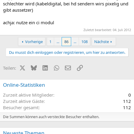
schlechter wird (kabeldigital, bei hd sendern wirs pixelig und
gibt aussetzer)
achja: nutze ein ci modul
Zuletzt bearbeitet:
04. Juli 2012
Vorherige
1
...
86
...
108
Nächste
Du musst dich einloggen oder registrieren, um hier zu antworten.
X (Twitter)
Bluesky
LinkedIn
WhatsApp
E-Mail
Link
Teilen:
Online-Statistiken
Zurzeit aktive Mitglieder
0
Zurzeit aktive Gäste
112
Besucher gesamt
112
Die Summen können auch versteckte Besucher enthalten.
Neueste Themen