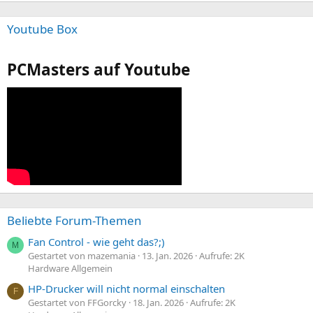
Youtube Box
PCMasters auf Youtube
Beliebte Forum-Themen
Fan Control - wie geht das?;)
M
Gestartet von mazemania
13. Jan. 2026
Aufrufe: 2K
Hardware Allgemein
HP-Drucker will nicht normal einschalten
F
Gestartet von FFGorcky
18. Jan. 2026
Aufrufe: 2K