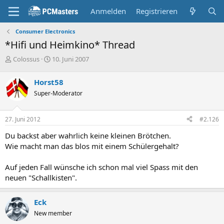
Anmelden
Registrieren
Consumer Electronics
*Hifi und Heimkino* Thread
E
E
Colossus
10. Juni 2007
r
r
s
s
Horst58
t
t
Super-Moderator
e
e
l
l
l
l
27. Juni 2012
#2.126
e
t
r
a
Du backst aber wahrlich keine kleinen Brötchen.
m
Wie macht man das blos mit einem Schülergehalt?
Auf jeden Fall wünsche ich schon mal viel Spass mit den
neuen "Schallkisten".
Eck
New member