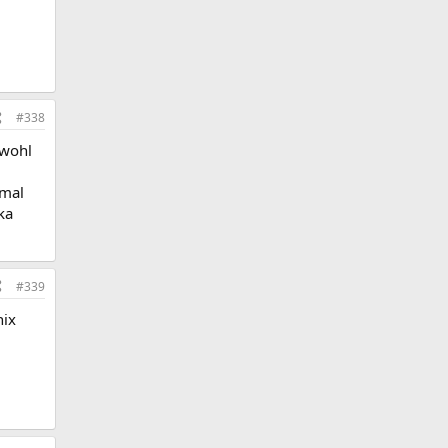
#338
 wohl
 mal
ka
#339
nix
.