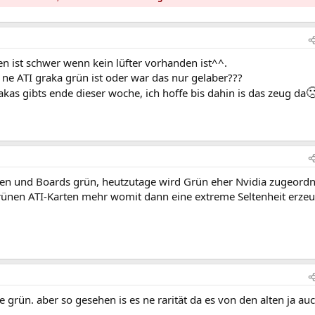
n ist schwer wenn kein lüfter vorhanden ist^^.
o ne ATI graka grün ist oder war das nur gelaber???

kas gibts ende dieser woche, ich hoffe bis dahin is das zeug da
rten und Boards grün, heutzutage wird Grün eher Nvidia zugeord
grünen ATI-Karten mehr womit dann eine extreme Seltenheit erzeu
e grün. aber so gesehen is es ne rarität da es von den alten ja au