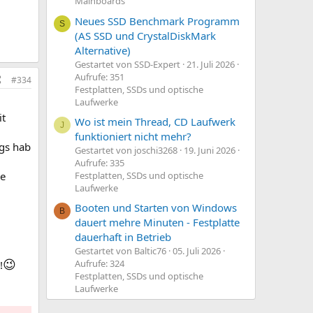
Mainboards
Neues SSD Benchmark Programm
S
(AS SSD und CrystalDiskMark
Alternative)
Gestartet von SSD-Expert
21. Juli 2026
Aufrufe: 351
#334
Festplatten, SSDs und optische
Laufwerke
it
Wo ist mein Thread, CD Laufwerk
J
funktioniert nicht mehr?
ngs hab
Gestartet von joschi3268
19. Juni 2026
Aufrufe: 335
be
Festplatten, SSDs und optische
Laufwerke
Booten und Starten von Windows
B
dauert mehre Minuten - Festplatte
dauerhaft in Betrieb
Gestartet von Baltic76
05. Juli 2026
😉
Aufrufe: 324
!
Festplatten, SSDs und optische
Laufwerke