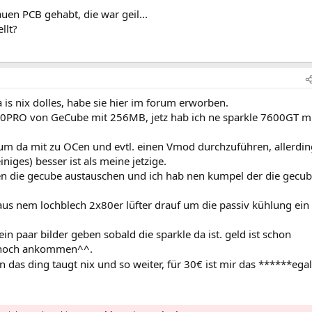
en PCB gehabt, die war geil...
llt?
 is nix dolles, habe sie hier im forum erworben.
1650PRO von GeCube mit 256MB, jetz hab ich ne sparkle 7600GT m
n um da mit zu OCen und evtl. einen Vmod durchzuführen, allerdi
niges) besser ist als meine jetzige.
gen die gecube austauschen und ich hab nen kumpel der die gecu
aus nem lochblech 2x80er lüfter drauf um die passiv kühlung ein
ein paar bilder geben sobald die sparkle da ist. geld ist schon
 noch ankommen^^.
n das ding taugt nix und so weiter, für 30€ ist mir das ******egal