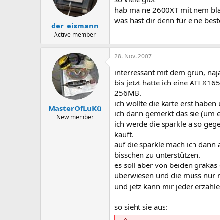
hab ma ne 2600XT mit nem blau
was hast dir denn für eine beste
der_eismann
Active member
28. Nov. 2007
interressant mit dem grün, naja
bis jetzt hatte ich eine ATI X
256MB.
ich wollte die karte erst habe
MasterOfLuKü
ich dann gemerkt das sie (um ei
New member
ich werde die sparkle also ge
kauft.
auf die sparkle mach ich dann 
bisschen zu unterstützen.
es soll aber von beiden grakas 
überwiesen und die muss nur
und jetz kann mir jeder erzähle
so sieht sie aus: