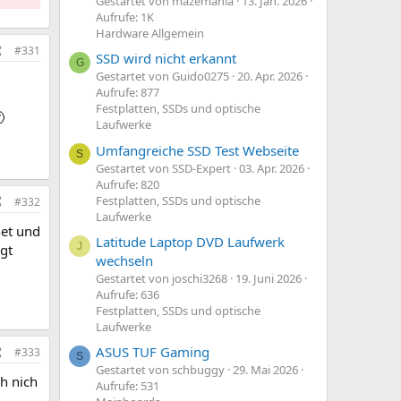
Gestartet von mazemania
13. Jan. 2026
Aufrufe: 1K
Hardware Allgemein
#331
SSD wird nicht erkannt
G
Gestartet von Guido0275
20. Apr. 2026
Aufrufe: 877
Festplatten, SSDs und optische

Laufwerke
Umfangreiche SSD Test Webseite
S
Gestartet von SSD-Expert
03. Apr. 2026
Aufrufe: 820
Festplatten, SSDs und optische
#332
Laufwerke
net und
Latitude Laptop DVD Laufwerk
J
gt
wechseln
Gestartet von joschi3268
19. Juni 2026
Aufrufe: 636
Festplatten, SSDs und optische
Laufwerke
ASUS TUF Gaming
#333
S
Gestartet von schbuggy
29. Mai 2026
ch nich
Aufrufe: 531