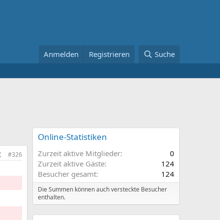
Anmelden
Registrieren
Suche
Online-Statistiken
Zurzeit aktive Mitglieder
0
#326
Zurzeit aktive Gäste
124
Besucher gesamt
124
Die Summen können auch versteckte Besucher
enthalten.