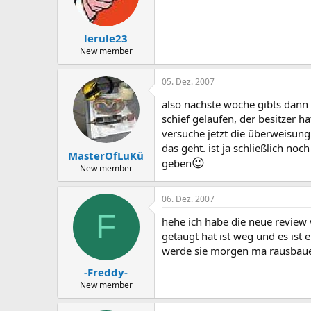
lerule23
New member
05. Dez. 2007
also nächste woche gibts dann 
schief gelaufen, der besitzer h
versuche jetzt die überweisun
das geht. ist ja schließlich noc
MasterOfLuKü
😉
geben
New member
06. Dez. 2007
F
hehe ich habe die neue review 
getaugt hat ist weg und es ist ei
werde sie morgen ma rausbauen
-Freddy-
New member