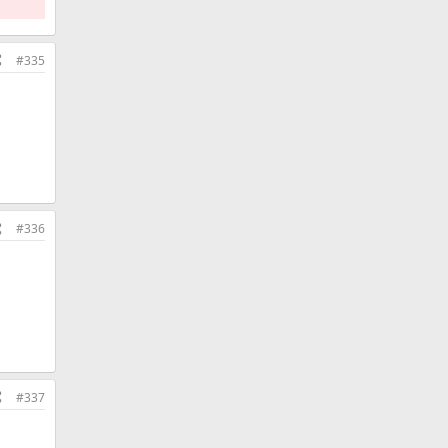
#335
#336
#337