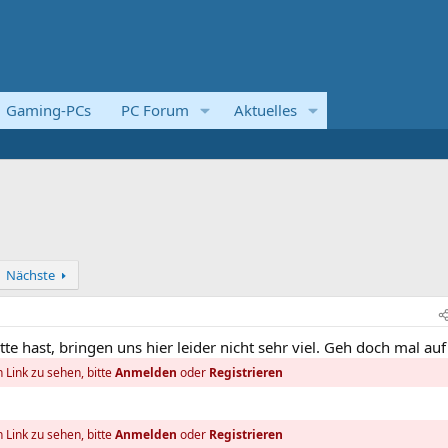
Gaming-PCs
PC Forum
Aktuelles
Nächste
tte hast, bringen uns hier leider nicht sehr viel. Geh doch mal auf
 Link zu sehen, bitte
Anmelden
oder
Registrieren
 Link zu sehen, bitte
Anmelden
oder
Registrieren