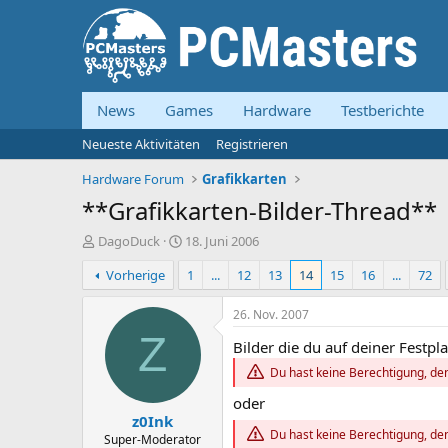
News
Games
Hardware
Testberichte
Neueste Aktivitäten
Registrieren
Hardware Forum
Grafikkarten
**Grafikkarten-Bilder-Thread**
E
E
DagoDuck
18. Juni 2006
r
r
Vorherige
1
...
12
13
14
15
16
...
72
s
s
t
t
e
e
26. Nov. 2007
l
l
Z
Bilder die du auf deiner Festpla
l
l
e
t
Du hast keine Berechtigung, den
r
a
m
oder
z0Ink
Du hast keine Berechtigung, den
Super-Moderator