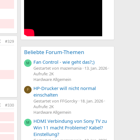
#329
Beliebte Forum-Themen
Fan Control - wie geht das?;)
M
Gestartet von mazemania
13. Jan. 2026
Aufrufe: 2K
Hardware Allgemein
HP-Drucker will nicht normal
F
einschalten
Gestartet von FFGorcky
18. Jan. 2026
#330
Aufrufe: 2K
Hardware Allgemein
HDMI Verbindung von Sony TV zu
M
Win 11 macht Probleme? Kabel?
Einstellung?