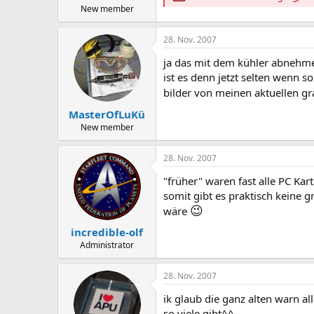
New member
28. Nov. 2007
ja das mit dem kühler abnehme
ist es denn jetzt selten wenn s
bilder von meinen aktuellen gra
MasterOfLuKü
New member
28. Nov. 2007
"früher" waren fast alle PC Ka
somit gibt es praktisch keine 
😉
wäre
incredible-olf
Administrator
28. Nov. 2007
ik glaub die ganz alten warn all
so viele gibt^^