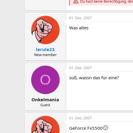
Du hast keine Berechtigung, den
01. Dez. 2007
Was altes
lerule23
New member
01. Dez. 2007
O
süß, wassn das für eine?
Onkelmania
Guest
01. Dez. 2007
🙂
GeForce Fx5500