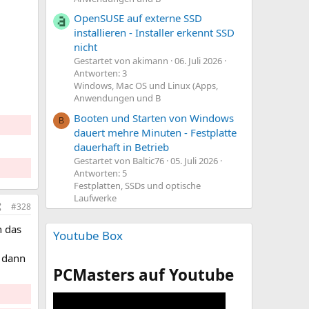
OpenSUSE auf externe SSD
installieren - Installer erkennt SSD
nicht
Gestartet von akimann
06. Juli 2026
Antworten: 3
Windows, Mac OS und Linux (Apps,
Anwendungen und B
Booten und Starten von Windows
B
dauert mehre Minuten - Festplatte
dauerhaft in Betrieb
Gestartet von Baltic76
05. Juli 2026
Antworten: 5
Festplatten, SSDs und optische
Laufwerke
#328
n das
Youtube Box
 dann
PCMasters auf Youtube