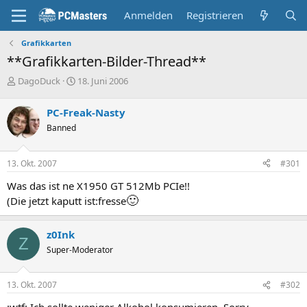
Anmelden
Registrieren
Grafikkarten
**Grafikkarten-Bilder-Thread**
E
E
DagoDuck
18. Juni 2006
r
r
s
s
PC-Freak-Nasty
t
t
Banned
e
e
l
l
l
l
13. Okt. 2007
#301
e
t
r
a
Was das ist ne X1950 GT 512Mb PCIe!!
m
🙂
(Die jetzt kaputt ist:fresse
z0Ink
Z
Super-Moderator
13. Okt. 2007
#302