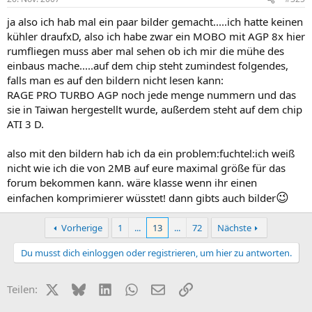
ja also ich hab mal ein paar bilder gemacht.....ich hatte keinen
kühler draufxD, also ich habe zwar ein MOBO mit AGP 8x hier
rumfliegen muss aber mal sehen ob ich mir die mühe des
einbaus mache.....auf dem chip steht zumindest folgendes,
falls man es auf den bildern nicht lesen kann:
RAGE PRO TURBO AGP noch jede menge nummern und das
sie in Taiwan hergestellt wurde, außerdem steht auf dem chip
ATI 3 D.
also mit den bildern hab ich da ein problem:fuchtel:ich weiß
nicht wie ich die von 2MB auf eure maximal größe für das
forum bekommen kann. wäre klasse wenn ihr einen
😉
einfachen komprimierer wüsstet! dann gibts auch bilder
Vorherige
1
...
13
...
72
Nächste
Du musst dich einloggen oder registrieren, um hier zu antworten.
X (Twitter)
Bluesky
LinkedIn
WhatsApp
E-Mail
Link
Teilen: