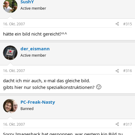
SushY
Active member
16. Okt. 2007
#315
hätte ein bild nicht gereicht?^^
der_eismann
Active member
16. Okt. 2007
#316
dacht ich mir auch, x-mal das gleiche bild.
🙂
gibts hier nur solche spezialkonstruktionen?
PC-Freak-Nasty
Banned
16. Okt. 2007
#317
Sorry Imageshack hat gesponnen, war gestern kin Bild zu