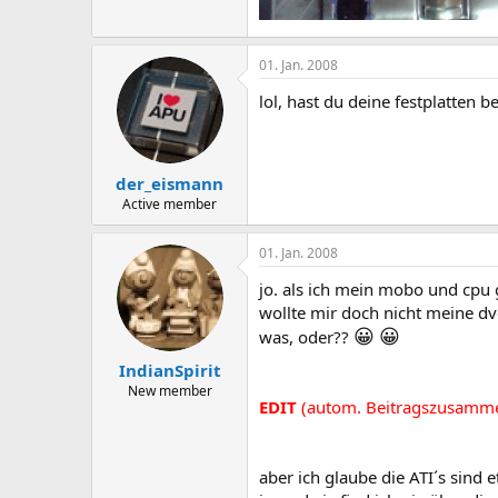
01. Jan. 2008
lol, hast du deine festplatten be
der_eismann
Active member
01. Jan. 2008
jo. als ich mein mobo und cpu g
wollte mir doch nicht meine dv
😀
😀
was, oder??
IndianSpirit
New member
EDIT
(autom. Beitragszusamm
aber ich glaube die ATI´s sind 