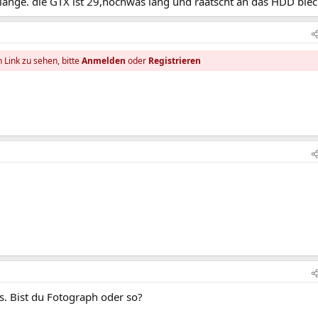
e länge. die GTX ist 29,nochwas lang und raatscht an das HDD ble
 Link zu sehen, bitte
Anmelden
oder
Registrieren
us. Bist du Fotograph oder so?