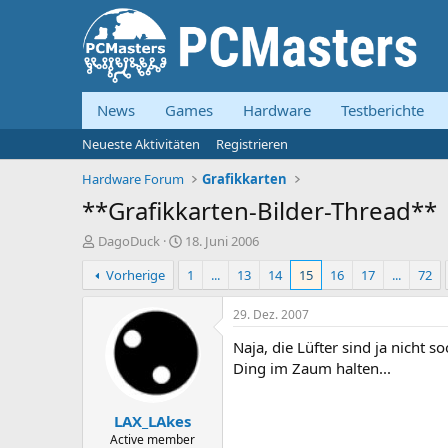
News
Games
Hardware
Testberichte
Neueste Aktivitäten
Registrieren
Hardware Forum
Grafikkarten
**Grafikkarten-Bilder-Thread**
E
E
DagoDuck
18. Juni 2006
r
r
Vorherige
1
...
13
14
15
16
17
...
72
s
s
t
t
e
e
29. Dez. 2007
l
l
Naja, die Lüfter sind ja nicht
l
l
e
t
Ding im Zaum halten...
r
a
m
LAX_LAkes
Active member