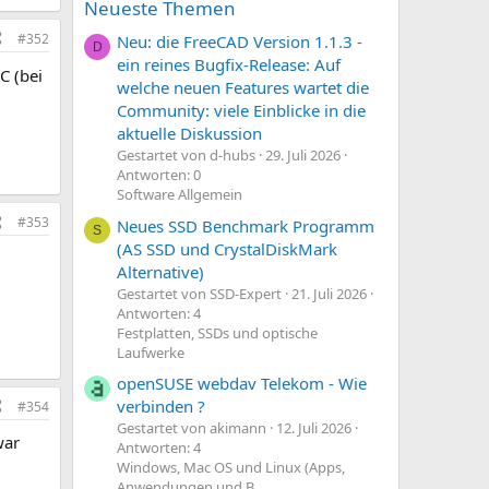
Neueste Themen
#352
Neu: die FreeCAD Version 1.1.3 -
D
ein reines Bugfix-Release: Auf
C (bei
welche neuen Features wartet die
Community: viele Einblicke in die
aktuelle Diskussion
Gestartet von d-hubs
29. Juli 2026
Antworten: 0
Software Allgemein
#353
Neues SSD Benchmark Programm
S
(AS SSD und CrystalDiskMark
Alternative)
Gestartet von SSD-Expert
21. Juli 2026
Antworten: 4
Festplatten, SSDs und optische
Laufwerke
openSUSE webdav Telekom - Wie
verbinden ?
#354
Gestartet von akimann
12. Juli 2026
war
Antworten: 4
Windows, Mac OS und Linux (Apps,
Anwendungen und B