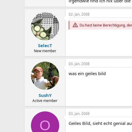
irgendwie find ich nix über di
02. Jan. 2008
Du hast keine Berechtigung, den
SelecT
New member
03. Jan. 2008
was ein geiles bild
SushY
Active member
03. Jan. 2008
O
Geiles Bild, sieht echt genial a