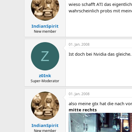
wieso schafft ATI das eigentli
wahrscheinlich probs mit mei
IndianSpirit
New member
01. Jan. 2008
Z
Ist doch bei Nvidia das gleiche
z0Ink
Super-Moderator
01. Jan. 2008
also meine gtx hat die nach vo
mitte rechts
IndianSpirit
New member