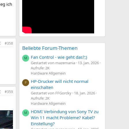
ieg ich
#358
Beliebte Forum-Themen
Fan Control - wie geht das?;)
M
Gestartet von mazemania
13. Jan. 2026
Aufrufe: 2K
Hardware Allgemein
HP-Drucker will nicht normal
F
einschalten
#359
Gestartet von FFGorcky
18. Jan. 2026
Aufrufe: 2K
Hardware Allgemein
HDMI Verbindung von Sony TV zu
M
Win 11 macht Probleme? Kabel?
Einstellung?