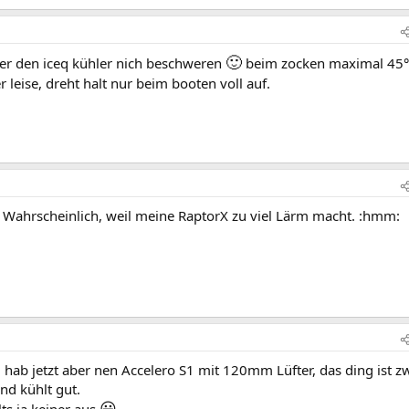
🙂
ber den iceq kühler nich beschweren
beim zocken maximal 45°
 leise, dreht halt nur beim booten voll auf.
. Wahrscheinlich, weil meine RaptorX zu viel Lärm macht. :hmm:
, hab jetzt aber nen Accelero S1 mit 120mm Lüfter, das ding ist z
und kühlt gut.
😀
ts ja keiner aus