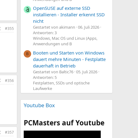
OpenSUSE auf externe SSD
installieren - Installer erkennt SSD
nicht
Gestartet von akimann
06. Juli 2026
#355
Antworten: 3
Windows, Mac OS und Linux (Apps,
Anwendungen und B
Booten und Starten von Windows
B
dauert mehre Minuten - Festplatte
dauerhaft in Betrieb
Gestartet von Baltic76
05. Juli 2026
Antworten: 5
#356
Festplatten, SSDs und optische
Laufwerke
Youtube Box
PCMasters auf Youtube
#357