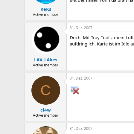
KeKs
Active member
31. Dez. 2007
Doch. Mit Tray Tools, mein Lüft
aufdringlich. Karte ist im Idle a
LAX_LAkes
Active member
31. Dez. 2007
C
cl4w
Active member
31. Dez. 2007