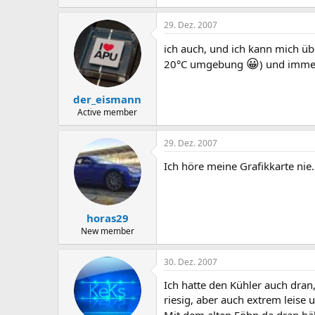
29. Dez. 2007
ich auch, und ich kann mich ü
😀
20°C umgebung
) und immer
der_eismann
Active member
29. Dez. 2007
Ich höre meine Grafikkarte nie
horas29
New member
30. Dez. 2007
Ich hatte den Kühler auch dran
riesig, aber auch extrem leise 
Mit dem alten Föhn da dran häl