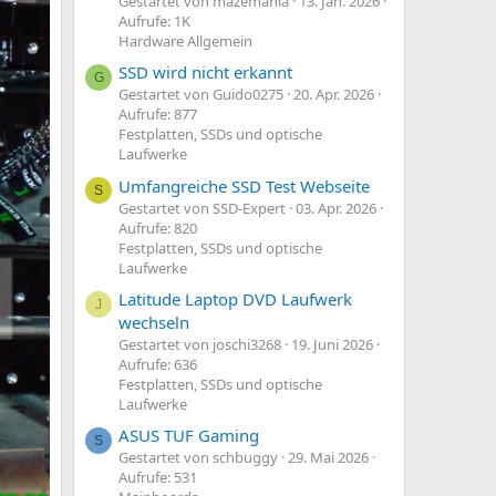
Gestartet von mazemania
13. Jan. 2026
Aufrufe: 1K
Hardware Allgemein
SSD wird nicht erkannt
G
Gestartet von Guido0275
20. Apr. 2026
Aufrufe: 877
Festplatten, SSDs und optische
Laufwerke
Umfangreiche SSD Test Webseite
S
Gestartet von SSD-Expert
03. Apr. 2026
Aufrufe: 820
Festplatten, SSDs und optische
Laufwerke
Latitude Laptop DVD Laufwerk
J
wechseln
Gestartet von joschi3268
19. Juni 2026
Aufrufe: 636
Festplatten, SSDs und optische
Laufwerke
ASUS TUF Gaming
S
Gestartet von schbuggy
29. Mai 2026
Aufrufe: 531