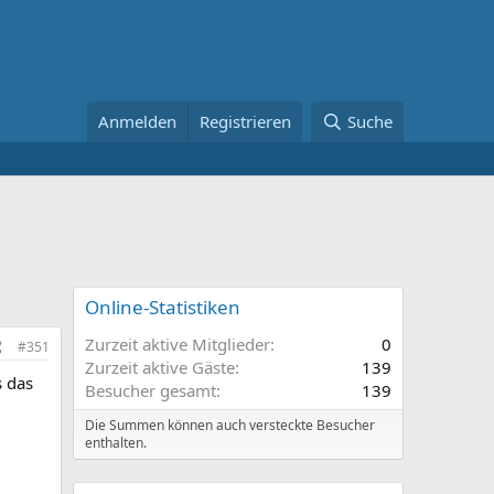
Anmelden
Registrieren
Suche
Online-Statistiken
Zurzeit aktive Mitglieder
0
#351
Zurzeit aktive Gäste
139
s das
Besucher gesamt
139
Die Summen können auch versteckte Besucher
enthalten.