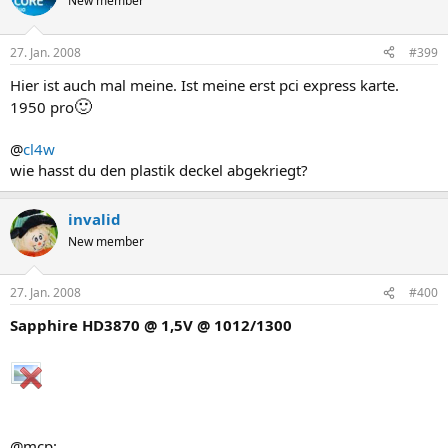
New member
27. Jan. 2008
#399
Hier ist auch mal meine. Ist meine erst pci express karte.
🙂
1950 pro
@
cl4w
wie hasst du den plastik deckel abgekriegt?
invalid
New member
27. Jan. 2008
#400
Sapphire HD3870 @ 1,5V @ 1012/1300
@mcp: