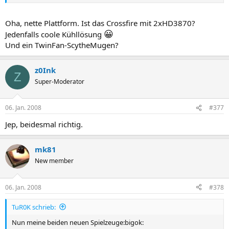
Oha, nette Plattform. Ist das Crossfire mit 2xHD3870?
😀
Jedenfalls coole Kühllösung
Und ein TwinFan-ScytheMugen?
z0Ink
Z
Super-Moderator
06. Jan. 2008
#377
Jep, beidesmal richtig.
mk81
New member
06. Jan. 2008
#378
TuR0K schrieb:
Nun meine beiden neuen Spielzeuge:bigok: