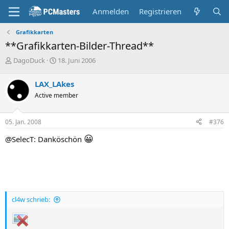
Anmelden
Registrieren
Grafikkarten
**Grafikkarten-Bilder-Thread**
E
E
DagoDuck
18. Juni 2006
r
r
s
s
LAX_LAkes
t
t
Active member
e
e
l
l
l
l
05. Jan. 2008
#376
e
t
r
a
😀
@SelecT: Danköschön
m
cl4w schrieb: