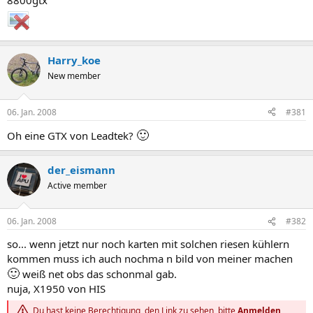
8800gtx
Harry_koe
New member
06. Jan. 2008
#381
🙂
Oh eine GTX von Leadtek?
der_eismann
Active member
06. Jan. 2008
#382
so... wenn jetzt nur noch karten mit solchen riesen kühlern
kommen muss ich auch nochma n bild von meiner machen
🙂
weiß net obs das schonmal gab.
nuja, X1950 von HIS
Du hast keine Berechtigung, den Link zu sehen, bitte
Anmelden