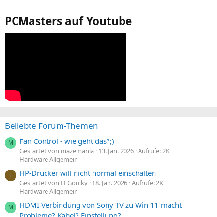
PCMasters auf Youtube
Beliebte Forum-Themen
Fan Control - wie geht das?;)
M
Gestartet von mazemania
13. Jan. 2026
Aufrufe: 2K
Hardware Allgemein
HP-Drucker will nicht normal einschalten
F
Gestartet von FFGorcky
18. Jan. 2026
Aufrufe: 2K
Hardware Allgemein
HDMI Verbindung von Sony TV zu Win 11 macht
M
Probleme? Kabel? Einstellung?