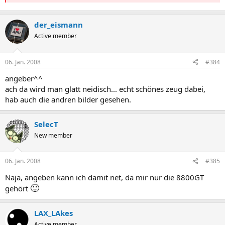
der_eismann
Active member
06. Jan. 2008
#384
angeber^^
ach da wird man glatt neidisch... echt schönes zeug dabei,
hab auch die andren bilder gesehen.
SelecT
New member
06. Jan. 2008
#385
Naja, angeben kann ich damit net, da mir nur die 8800GT
🙂
gehört
LAX_LAkes
Active member