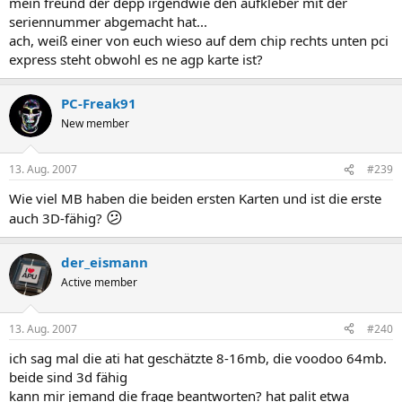
mein freund der depp irgendwie den aufkleber mit der
seriennummer abgemacht hat...
ach, weiß einer von euch wieso auf dem chip rechts unten pci
express steht obwohl es ne agp karte ist?
PC-Freak91
New member
13. Aug. 2007
#239
Wie viel MB haben die beiden ersten Karten und ist die erste
😕
auch 3D-fähig?
der_eismann
Active member
13. Aug. 2007
#240
ich sag mal die ati hat geschätzte 8-16mb, die voodoo 64mb.
beide sind 3d fähig
kann mir jemand die frage beantworten? hat palit etwa