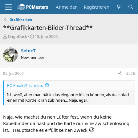
Anmelden
Registrieren
Grafikkarten
**Grafikkarten-Bilder-Thread**
E
E
DagoDuck
18. Juni 2006
r
r
s
s
SelecT
t
t
New member
e
e
l
l
l
l
05. Juli 2007
#226
e
t
r
a
PC-Freak91 schrieb:
m
Ich weiß, aber man hätte das eleganter lösen können, als da einfach
einen mit Kordel dran zubinden... Naja, egal...
Naja, wie machst du nen Lüfter fest, wenn du keine
Kabelbinder da hast und die Karte nur eine Zwischenlösung
😉
ist... Hauptsache es erfüllt seinen Zweck