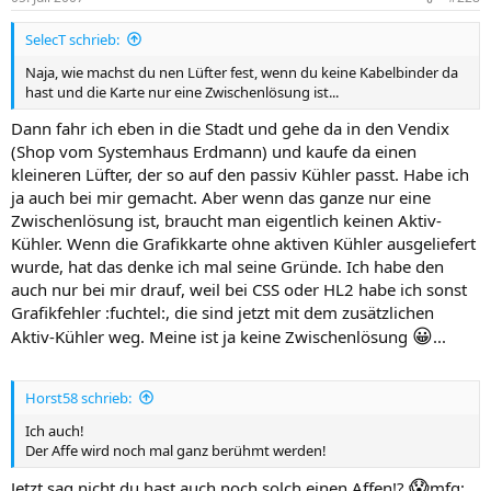
SelecT schrieb:
Naja, wie machst du nen Lüfter fest, wenn du keine Kabelbinder da
hast und die Karte nur eine Zwischenlösung ist...
Dann fahr ich eben in die Stadt und gehe da in den Vendix
(Shop vom Systemhaus Erdmann) und kaufe da einen
kleineren Lüfter, der so auf den passiv Kühler passt. Habe ich
ja auch bei mir gemacht. Aber wenn das ganze nur eine
Zwischenlösung ist, braucht man eigentlich keinen Aktiv-
Kühler. Wenn die Grafikkarte ohne aktiven Kühler ausgeliefert
wurde, hat das denke ich mal seine Gründe. Ich habe den
auch nur bei mir drauf, weil bei CSS oder HL2 habe ich sonst
Grafikfehler :fuchtel:, die sind jetzt mit dem zusätzlichen
😀
Aktiv-Kühler weg. Meine ist ja keine Zwischenlösung
...
Horst58 schrieb:
Ich auch!
Der Affe wird noch mal ganz berühmt werden!
😱
Jetzt sag nicht du hast auch noch solch einen Affen!?
mfg: