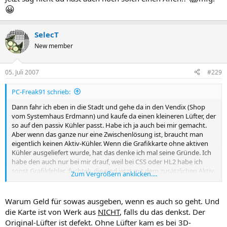
😀
SelecT
New member
05. Juli 2007
#229
PC-Freak91 schrieb:
Dann fahr ich eben in die Stadt und gehe da in den Vendix (Shop
vom Systemhaus Erdmann) und kaufe da einen kleineren Lüfter, der
so auf den passiv Kühler passt. Habe ich ja auch bei mir gemacht.
Aber wenn das ganze nur eine Zwischenlösung ist, braucht man
eigentlich keinen Aktiv-Kühler. Wenn die Grafikkarte ohne aktiven
Kühler ausgeliefert wurde, hat das denke ich mal seine Gründe. Ich
habe den auch nur bei mir drauf, weil bei CSS oder HL2 habe ich
sonst Grafikfehler :fuchtel:, die sind jetzt mit dem zusätzlichen Aktiv-
Zum Vergrößern anklicken....
😀
Kühler weg. Meine ist ja keine Zwischenlösung
...
Warum Geld für sowas ausgeben, wenn es auch so geht. Und
die Karte ist von Werk aus
NICHT
, falls du das denkst. Der
Original-Lüfter ist defekt. Ohne Lüfter kam es bei 3D-