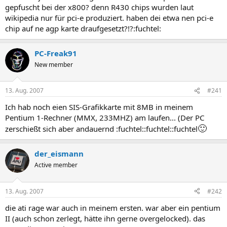
gepfuscht bei der x800? denn R430 chips wurden laut
wikipedia nur für pci-e produziert. haben dei etwa nen pci-e
chip auf ne agp karte draufgesetzt?!?:fuchtel:
PC-Freak91
New member
13. Aug. 2007
#241
Ich hab noch eien SIS-Grafikkarte mit 8MB in meinem
Pentium 1-Rechner (MMX, 233MHZ) am laufen... (Der PC
🙂
zerschießt sich aber andauernd :fuchtel::fuchtel::fuchtel
der_eismann
Active member
13. Aug. 2007
#242
die ati rage war auch in meinem ersten. war aber ein pentium
II (auch schon zerlegt, hätte ihn gerne overgelocked). das