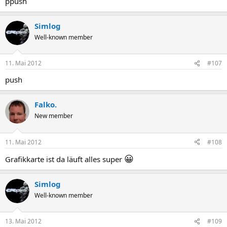
ppush
Simlog
Well-known member
11. Mai 2012
#107
push
Falko.
New member
11. Mai 2012
#108
😀
Grafikkarte ist da läuft alles super
Simlog
Well-known member
13. Mai 2012
#109