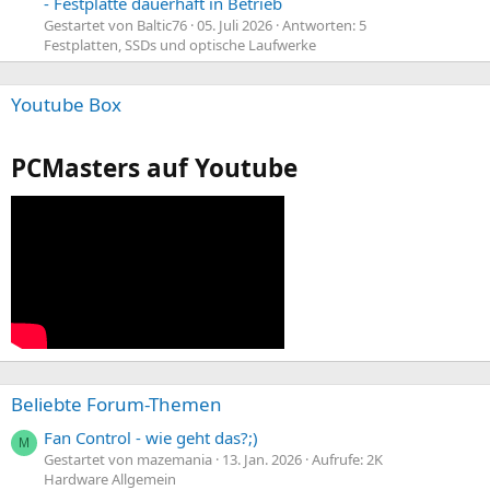
- Festplatte dauerhaft in Betrieb
Gestartet von Baltic76
05. Juli 2026
Antworten: 5
Festplatten, SSDs und optische Laufwerke
Youtube Box
PCMasters auf Youtube
Beliebte Forum-Themen
Fan Control - wie geht das?;)
M
Gestartet von mazemania
13. Jan. 2026
Aufrufe: 2K
Hardware Allgemein