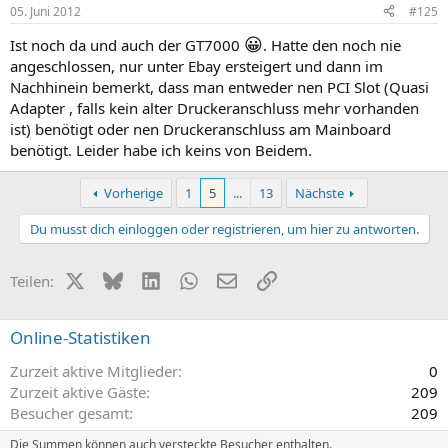
05. Juni 2012
#125
😀
Ist noch da und auch der GT7000
. Hatte den noch nie
angeschlossen, nur unter Ebay ersteigert und dann im
Nachhinein bemerkt, dass man entweder nen PCI Slot (Quasi
Adapter , falls kein alter Druckeranschluss mehr vorhanden
ist) benötigt oder nen Druckeranschluss am Mainboard
benötigt. Leider habe ich keins von Beidem.
Vorherige
1
5
...
13
Nächste
Du musst dich einloggen oder registrieren, um hier zu antworten.
X (Twitter)
Bluesky
LinkedIn
WhatsApp
E-Mail
Link
Teilen:
Online-Statistiken
Zurzeit aktive Mitglieder
0
Zurzeit aktive Gäste
209
Besucher gesamt
209
Die Summen können auch versteckte Besucher enthalten.