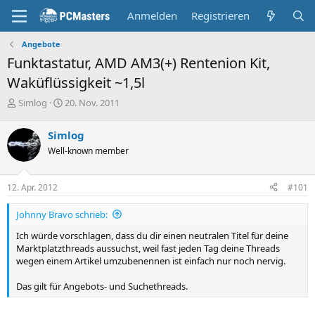
Anmelden
Registrieren
Angebote
Funktastatur, AMD AM3(+) Rentenion Kit,
Waküflüssigkeit ~1,5l
E
E
Simlog
20. Nov. 2011
r
r
s
s
Simlog
t
t
Well-known member
e
e
l
l
l
l
12. Apr. 2012
#101
e
t
r
a
Johnny Bravo schrieb:
m
Ich würde vorschlagen, dass du dir einen neutralen Titel für deine
Marktplatzthreads aussuchst, weil fast jeden Tag deine Threads
wegen einem Artikel umzubenennen ist einfach nur noch nervig.
Das gilt für Angebots- und Suchethreads.