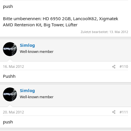
push
Bitte umbenennen: HD 6950 2GB, LancoolK62, Xigmatek
AMD Rentenion Kit, Big Tower, Lüfter
Zuletzt bearbeitet:
13. Mai 2012
Simlog
Well-known member
16. Mai 2012
#110
Pushh
Simlog
Well-known member
20. Mai 2012
#111
push