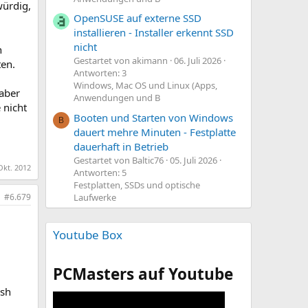
würdig,
OpenSUSE auf externe SSD
installieren - Installer erkennt SSD
nicht
n
Gestartet von akimann
06. Juli 2026
ten.
Antworten: 3
Windows, Mac OS und Linux (Apps,
 aber
Anwendungen und B
 nicht
Booten und Starten von Windows
B
dauert mehre Minuten - Festplatte
dauerhaft in Betrieb
Gestartet von Baltic76
05. Juli 2026
Okt. 2012
Antworten: 5
Festplatten, SSDs und optische
Laufwerke
#6.679
Youtube Box
PCMasters auf Youtube
ish