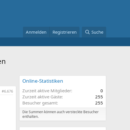
Anmelden
Registrieren
Suche
en
Online-Statistiken
Zurzeit aktive Mitglieder
0
#6.676
Zurzeit aktive Gäste
255
Besucher gesamt
255
Die Summen können auch versteckte Besucher
enthalten.