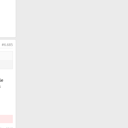
#6.685
ße
s