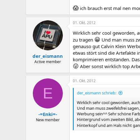
😱
ich brauch erst mal nen mo
01. Okt. 2012
Wirklich sehr cool geworden, 
😀
zu tragen
Und man muss zwei
genauso gut Calvin Klein Werb
etwas stört sind die Artefakte 
der_eismann
komprimieren entstanden. Das 
Active member
😛
Aber sonst wirklich top Arbe
01. Okt. 2012
E
der_eismann schrieb:
Wirklich sehr cool geworden, auc
Und man muss zweifelsfrei sagen,
-=Enki=-
Werbung sein^^ Sehr schöne Farbe
Hintergrund vom zweiten Bild, abe
New member
Hinterkopf und am Hals nicht gan