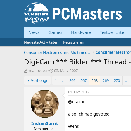
News
Games
Hardware
Testberichte
Neueste Aktivitäten
Registrieren
Consumer Electronics und Multimedia
Consumer Electron
Digi-Cam *** Bilder *** Threa
E
E
mantodea
05. März 2007
r
r
Vorherige
1
...
266
267
268
269
270
...
s
s
t
t
e
e
01. Okt. 2012
l
l
@erazor
l
l
e
t
r
a
also ich hab gevoted
m
IndianSpirit
@enki
New member