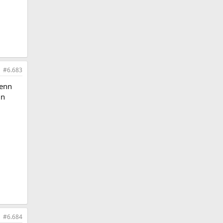
#6.683
wenn
in
#6.684