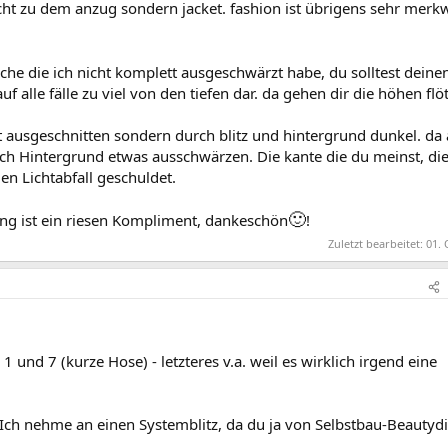
cht zu dem anzug sondern jacket. fashion ist übrigens sehr merk
iche die ich nicht komplett ausgeschwärzt habe, du solltest deine
uf alle fälle zu viel von den tiefen dar. da gehen dir die höhen flö
ht ausgeschnitten sondern durch blitz und hintergrund dunkel. da
ch Hintergrund etwas ausschwärzen. Die kante die du meinst, die
den Lichtabfall geschuldet.
🙂
ung ist ein riesen Kompliment, dankeschön
!
Zuletzt bearbeitet:
01. 
1 und 7 (kurze Hose) - letzteres v.a. weil es wirklich irgend eine
 Ich nehme an einen Systemblitz, da du ja von Selbstbau-Beautyd