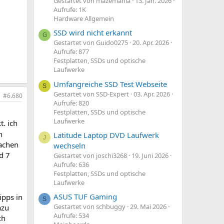
Gestartet von mazemania
13. Jan. 2026
Aufrufe: 1K
Hardware Allgemein
SSD wird nicht erkannt
G
Gestartet von Guido0275
20. Apr. 2026
Aufrufe: 877
Festplatten, SSDs und optische
Laufwerke
Umfangreiche SSD Test Webseite
S
Gestartet von SSD-Expert
03. Apr. 2026
#6.680
Aufrufe: 820
Festplatten, SSDs und optische
Laufwerke
t. ich
n
Latitude Laptop DVD Laufwerk
J
sachen
wechseln
d 7
Gestartet von joschi3268
19. Juni 2026
Aufrufe: 636
Festplatten, SSDs und optische
Laufwerke
ASUS TUF Gaming
ipps in
S
Gestartet von schbuggy
29. Mai 2026
azu
Aufrufe: 534
ch