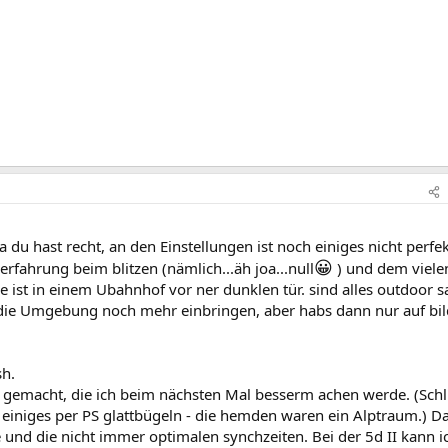
 du hast recht, an den Einstellungen ist noch einiges nicht perfek
😀
erfahrung beim blitzen (nämlich...äh joa...null
) und dem viele
e ist in einem Ubahnhof vor ner dunklen tür. sind alles outdoor 
h die Umgebung noch mehr einbringen, aber habs dann nur auf bil
sh.
r gemacht, die ich beim nächsten Mal besserm achen werde. (Schl
te einiges per PS glattbügeln - die hemden waren ein Alptraum.) D
 und die nicht immer optimalen synchzeiten. Bei der 5d II kann i