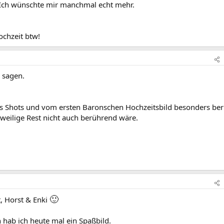
. Ich wünschte mir manchmal echt mehr.
ochzeit btw!
u sagen.
is Shots und vom ersten Baronschen Hochzeitsbild besonders ber
eweilige Rest nicht auch berührend wäre.
🙂
t, Horst & Enki
en hab ich heute mal ein Spaßbild.