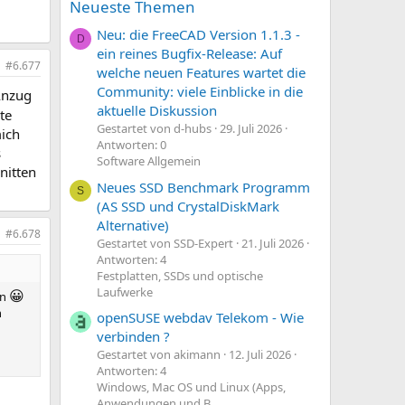
Neueste Themen
Neu: die FreeCAD Version 1.1.3 -
D
ein reines Bugfix-Release: Auf
#6.677
welche neuen Features wartet die
Community: viele Einblicke in die
Anzug
aktuelle Diskussion
te
Gestartet von d-hubs
29. Juli 2026
mich
Antworten: 0
s
Software Allgemein
nitten
Neues SSD Benchmark Programm
S
(AS SSD und CrystalDiskMark
Alternative)
#6.678
Gestartet von SSD-Expert
21. Juli 2026
Antworten: 4
Festplatten, SSDs und optische
Laufwerke
😀
en
n
openSUSE webdav Telekom - Wie
verbinden ?
Gestartet von akimann
12. Juli 2026
Antworten: 4
Windows, Mac OS und Linux (Apps,
Anwendungen und B