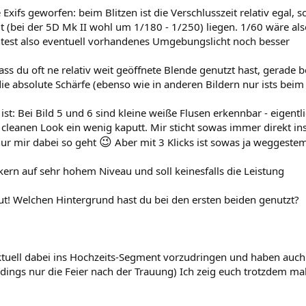
Exifs geworfen: beim Blitzen ist die Verschlusszeit relativ egal, so
t (bei der 5D Mk II wohl um 1/180 - 1/250) liegen. 1/60 wäre als
test also eventuell vorhandenes Umgebungslicht noch besser
ass du oft ne relativ weit geöffnete Blende genutzt hast, gerade b
ie absolute Schärfe (ebenso wie in anderen Bildern nur ists beim
st: Bei Bild 5 und 6 sind kleine weiße Flusen erkennbar - eigentl
cleanen Look ein wenig kaputt. Mir sticht sowas immer direkt in
😉
nur mir dabei so geht
Aber mit 3 Klicks ist sowas ja weggestem
kern auf sehr hohem Niveau und soll keinesfalls die Leistung
ut! Welchen Hintergrund hast du bei den ersten beiden genutzt?
ktuell dabei ins Hochzeits-Segment vorzudringen und haben auc
erdings nur die Feier nach der Trauung) Ich zeig euch trotzdem ma