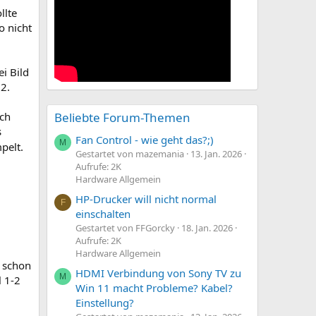
llte
o nicht
ei Bild
 2.
ich
Beliebte Forum-Themen
s
Fan Control - wie geht das?;)
M
pelt.
Gestartet von mazemania
13. Jan. 2026
Aufrufe: 2K
Hardware Allgemein
HP-Drucker will nicht normal
F
einschalten
Gestartet von FFGorcky
18. Jan. 2026
Aufrufe: 2K
Hardware Allgemein
h schon
HDMI Verbindung von Sony TV zu
M
l 1-2
Win 11 macht Probleme? Kabel?
Einstellung?