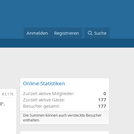
Anmelden
Registrieren
Suche
Online-Statistiken
Zurzeit aktive Mitglieder
0
#3.176
Zurzeit aktive Gäste
177
l".
Besucher gesamt
177
Die Summen können auch versteckte Besucher
enthalten.