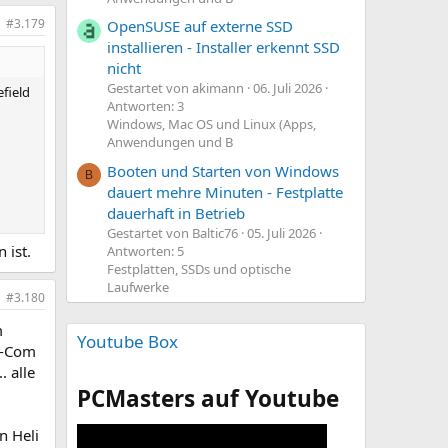
#3.179
OpenSUSE auf externe SSD
installieren - Installer erkennt SSD
nicht
Gestartet von akimann
06. Juli 2026
field
Antworten: 3
Windows, Mac OS und Linux (Apps,
Anwendungen und B
Booten und Starten von Windows
B
dauert mehre Minuten - Festplatte
dauerhaft in Betrieb
Gestartet von Baltic76
05. Juli 2026
 ist.
Antworten: 5
Festplatten, SSDs und optische
Laufwerke
#3.180
m
Youtube Box
 M-Com
 alle
PCMasters auf Youtube
n Heli