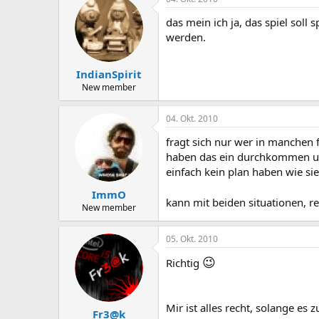
das mein ich ja, das spiel sol
werden.
IndianSpirit
New member
04. Okt. 2010
fragt sich nur wer in manchen fä
haben das ein durchkommen unm
einfach kein plan haben wie si
ImmO
kann mit beiden situationen, 
New member
05. Okt. 2010
😉
Richtig
Mir ist alles recht, solange es
Fr3@k