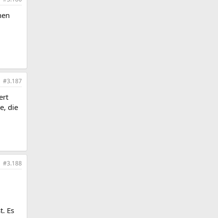
nen
#3.187
ert
e, die
#3.188
t. Es