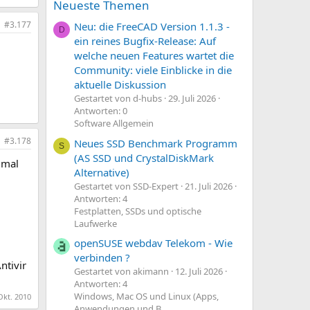
Neueste Themen
#3.177
Neu: die FreeCAD Version 1.1.3 -
D
ein reines Bugfix-Release: Auf
welche neuen Features wartet die
Community: viele Einblicke in die
aktuelle Diskussion
Gestartet von d-hubs
29. Juli 2026
Antworten: 0
Software Allgemein
#3.178
Neues SSD Benchmark Programm
S
(AS SSD und CrystalDiskMark
 mal
Alternative)
Gestartet von SSD-Expert
21. Juli 2026
Antworten: 4
Festplatten, SSDs und optische
Laufwerke
openSUSE webdav Telekom - Wie
verbinden ?
ntivir
Gestartet von akimann
12. Juli 2026
Antworten: 4
Windows, Mac OS und Linux (Apps,
Okt. 2010
Anwendungen und B