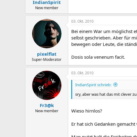
IndianSpirit
New member
03. Okt. 2010
Bei einem War um möglichst ef
selbst geschrieben. Aber für mi
bewegen oder Leute, die ständ
pixelflat
Dosis sola venenum facit.
Super-Moderator
03. Okt. 2010
IndianSpirit schrieb:
sry, aber was hat das mit clever zu
Fr3@k
Wieso hirnlos?
New member
Er hat sich Gedanken gemacht 
Man nutzt halt die Freiheiten de