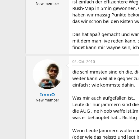
ist einfach der effizientere
New member
Rush-Map in 5min gewonnen, wei
haben wir massig Punkte bekom
das wir schon bei den Kisten w
Das hat Spaß gemacht und war r
mit dem man live reden kann,
findet kann mir wayne sein, ich
05. Okt. 2010
die schlimmsten sind eh die, 
weiter kann weil alle gegner zu
einfach : wie kommste dahin.
ImmO
Was mir auch aufgefallen ist..
New member
Leute dir nur jammern sind die
die AUG , ne Noob waffe ist.I
was er behauptet hat... Richtig
Wenn Leute Jammern wollen od
(oder wie das heisst) und legt lo