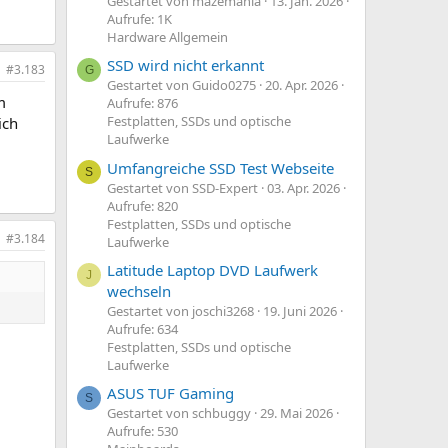
Gestartet von mazemania
13. Jan. 2026
Aufrufe: 1K
Hardware Allgemein
SSD wird nicht erkannt
#3.183
G
Gestartet von Guido0275
20. Apr. 2026
m
Aufrufe: 876
Festplatten, SSDs und optische
ich
Laufwerke
Umfangreiche SSD Test Webseite
S
Gestartet von SSD-Expert
03. Apr. 2026
Aufrufe: 820
Festplatten, SSDs und optische
#3.184
Laufwerke
Latitude Laptop DVD Laufwerk
J
wechseln
Gestartet von joschi3268
19. Juni 2026
Aufrufe: 634
Festplatten, SSDs und optische
Laufwerke
ASUS TUF Gaming
S
Gestartet von schbuggy
29. Mai 2026
Aufrufe: 530