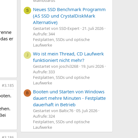
Mainboards
Neues SSD Benchmark Programm
S
(AS SSD und CrystalDiskMark
Alternative)
Gestartet von SSD-Expert
21. Juli 2026
 renne
Aufrufe: 344
 das er
Festplatten, SSDs und optische
Laufwerke
Wo ist mein Thread, CD Laufwerk
J
funktioniert nicht mehr?
Gestartet von joschi3268
19. Juni 2026
Aufrufe: 333
Festplatten, SSDs und optische
Laufwerke
#3.185
Booten und Starten von Windows
B
boten.
dauert mehre Minuten - Festplatte
dauerhaft in Betrieb
ehen.
Gestartet von Baltic76
05. Juli 2026
Bei
Aufrufe: 324
Festplatten, SSDs und optische
Laufwerke
#3.186