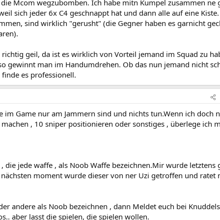
 Weg die Mcom wegzubomben. Ich habe mitn Kumpel zusammen ne 
l sich jeder 6x C4 geschnappt hat und dann alle auf eine Kiste.
men, sind wirklich "gerusht" (die Gegner haben es garnicht gec
aren).
ichtig geil, da ist es wirklich von Vorteil jemand im Squad zu h
 so gewinnt man im Handumdrehen. Ob das nun jemand nicht sc
 finde es professionell.
die im Game nur am Jammern sind und nichts tun.Wenn ich doch n
 machen , 10 sniper positionieren oder sonstiges , überlege ich m
 , die jede waffe , als Noob Waffe bezeichnen.Mir wurde letztens 
m nächsten moment wurde dieser von ner Uzi getroffen und ratet 
er andere als Noob bezeichnen , dann Meldet euch bei Knuddels
s.. aber lasst die spielen, die spielen wollen.