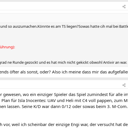
r und so auszumachen.Könnte es am TS liegen?Sowas hatte cih mal bei Battle
ührung):
 grad ne Runde gezockt und es hat mich nicht gekickt obwohl Antivir an war.
ends öfter als sonst, oder? Also ich meine dass mir das aufgefallen
 gewesen, wo ein einziger Spieler das Spiel zumindest für alle i
n Plan für Isla Inocentes: UAV und Heli mit C4 voll pappen, zum
hen lassen. Seine K/D war dann 0/12 oder sowas beim 3. M-Com...
vor, weil ich scheinbar der einzige Engi war, der versucht hat de