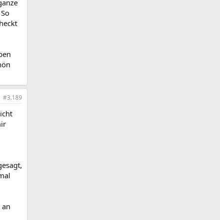
ganze
 So
heckt
aben
hön
#3.189
icht
ir
gesagt,
mal
 an