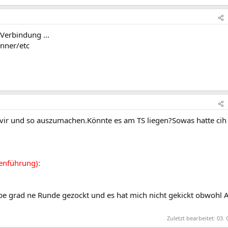
 Verbindung ...
anner/etc
ivir und so auszumachen.Könnte es am TS liegen?Sowas hatte cih
enführung):
abe grad ne Runde gezockt und es hat mich nicht gekickt obwohl A
Zuletzt bearbeitet:
03. 