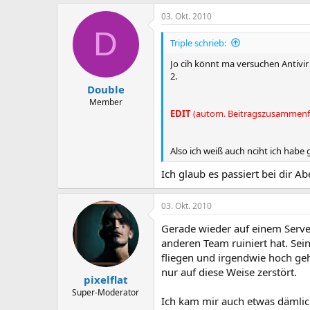
03. Okt. 2010
D
Triple schrieb:
Jo cih könnt ma versuchen Antivi
2.
Double
Member
EDIT
(autom. Beitragszusammenf
Also ich weiß auch nciht ich habe
Ich glaub es passiert bei dir Ab
03. Okt. 2010
Gerade wieder auf einem Server
anderen Team ruiniert hat. Sei
fliegen und irgendwie hoch ge
nur auf diese Weise zerstört.
pixelflat
Super-Moderator
Ich kam mir auch etwas dämlich 