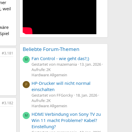
mer
, weil
wäre
Spiel
Beliebte Forum-Themen
#3.181
Fan Control - wie geht das?;)
M
Gestartet von mazemania
13. Jan. 2026
Aufrufe: 2K
Hardware Allgemein
HP-Drucker will nicht normal
F
einschalten
Gestartet von FFGorcky
18. Jan. 2026
Aufrufe: 2K
#3.182
Hardware Allgemein
HDMI Verbindung von Sony TV zu
M
Win 11 macht Probleme? Kabel?
Einstellung?