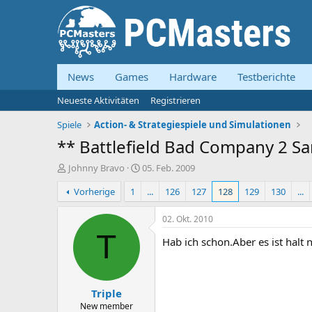
News
Games
Hardware
Testberichte
Neueste Aktivitäten
Registrieren
Spiele
Action- & Strategiespiele und Simulationen
** Battlefield Bad Company 2 S
E
E
Johnny Bravo
05. Feb. 2009
r
r
Vorherige
1
...
126
127
128
129
130
...
s
s
t
t
e
e
02. Okt. 2010
l
l
T
Hab ich schon.Aber es ist halt 
l
l
e
t
r
a
m
Triple
New member