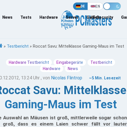
DE
EN
News
Tests
Hardware
Server
Games
IT-Security
Ga
»
Testbericht
»
Roccat Savu: Mittelklasse Gaming-Maus im Test
Hardware Testbericht
Eingabegeräte
Testbericht
Hardware
News
0.12.2012, 13:24 Uhr
, von
Nicolas Flintrop
~5 Min. Lesezeit
Roccat Savu: Mittelklasse
Gaming-Maus im Test
e Auswahl an Mäusen ist groß, mittlerweile sogar schon
 groß, dass es einem Laien schwer fällt vor lauter