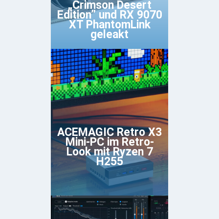
„Crimson Desert
Edition” und RX 9070
XT PhantomLink
geleakt
ACEMAGIC Retro X3
Mini-PC im Retro-
Look mit Ryzen 7
H255