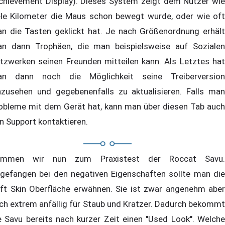
chievement Display). Dieses System zeigt dem Nutzer wie
ele Kilometer die Maus schon bewegt wurde, oder wie oft
n die Tasten geklickt hat. Je nach Größenordnung erhält
n dann Trophäen, die man beispielsweise auf Sozialen
tzwerken seinen Freunden mitteilen kann. Als Letztes hat
n dann noch die Möglichkeit seine Treiberversion
nzusehen und gegebenenfalls zu aktualisieren. Falls man
obleme mit dem Gerät hat, kann man über diesen Tab auch
n Support kontaktieren.
ommen wir nun zum Praxistest der Roccat Savu.
gefangen bei den negativen Eigenschaften sollte man die
ft Skin Oberfläche erwähnen. Sie ist zwar angenehm aber
ch extrem anfällig für Staub und Kratzer. Dadurch bekommt
e Savu bereits nach kurzer Zeit einen "Used Look". Welche