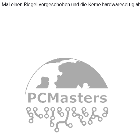
Mal einen Riegel vorgeschoben und die Kerne hardwareseitig a