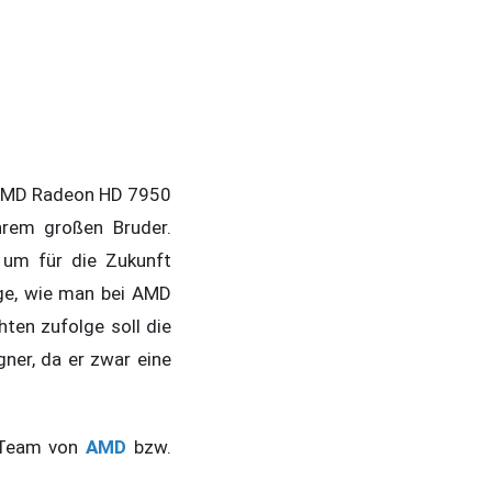
e AMD Radeon HD 7950
ihrem großen Bruder.
 um für die Zukunft
age, wie man bei AMD
ten zufolge soll die
er, da er zwar eine
s Team von
AMD
bzw.