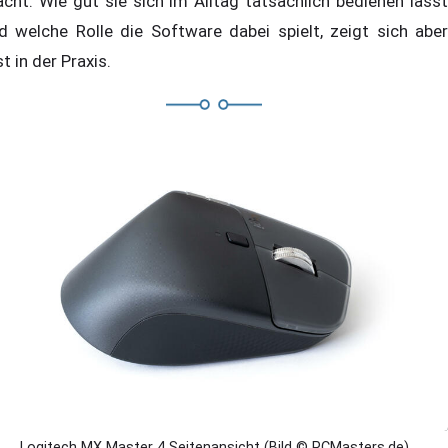
cht. Wie gut sie sich im Alltag tatsächlich bedienen lässt
d welche Rolle die Software dabei spielt, zeigt sich aber
st in der Praxis.
Logitech MX Master 4 Seitenansicht (Bild © PCMasters.de)