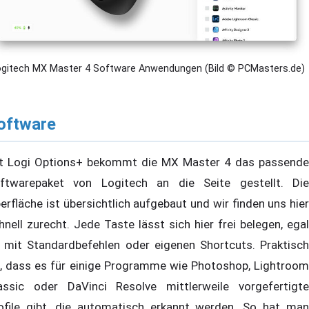
ogitech MX Master 4 Software Anwendungen (Bild © PCMasters.de)
oftware
t Logi Options+ bekommt die MX Master 4 das passende
ftwarepaket von Logitech an die Seite gestellt. Die
erfläche ist übersichtlich aufgebaut und wir finden uns hier
hnell zurecht. Jede Taste lässt sich hier frei belegen, egal
 mit Standardbefehlen oder eigenen Shortcuts. Praktisch
t, dass es für einige Programme wie Photoshop, Lightroom
assic oder DaVinci Resolve mittlerweile vorgefertigte
ofile gibt, die automatisch erkannt werden. So hat man