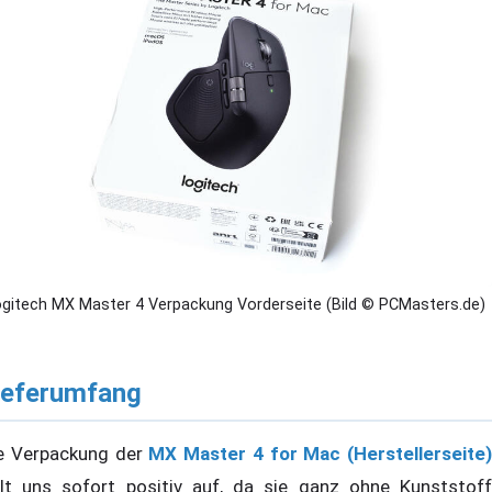
ogitech MX Master 4 Verpackung Vorderseite (Bild © PCMasters.de)
ieferumfang
e Verpackung der
MX Master 4 for Mac (Herstellerseite)
llt uns sofort positiv auf, da sie ganz ohne Kunststoff