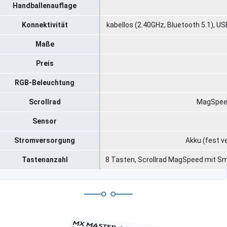
Handballenauflage
Konnektivität
kabellos (2.40GHz, Bluetooth 5.1), 
Maße
Preis
RGB-Beleuchtung
Scrollrad
MagSpeed
Sensor
Stromversorgung
Akku (fest v
Tastenanzahl
8 Tasten, Scrollrad MagSpeed mit S