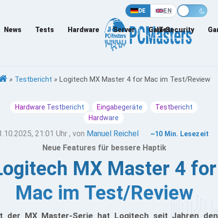
DE
EN
News
Tests
Hardware
Server
Games
IT-Security
Ga
»
Testbericht
»
Logitech MX Master 4 for Mac im Test/Review
Hardware Testbericht
Eingabegeräte
Testbericht
Hardware
1.10.2025, 21:01 Uhr
, von
Manuel Reichel
~10 Min. Lesezeit
Neue Features für bessere Haptik
Logitech MX Master 4 for
Mac im Test/Review
t der MX Master-Serie hat Logitech seit Jahren den