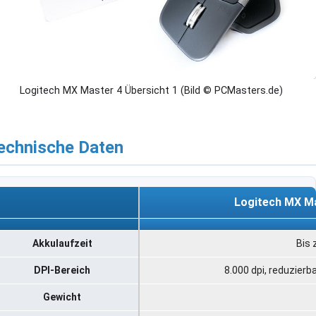
Logitech MX Master 4 Übersicht 1 (Bild © PCMasters.de)
echnische Daten
Logitech MX Ma
Logitech MX Ma
Akkulaufzeit
Bis 
DPI-Bereich
8.000 dpi, reduzierba
Gewicht