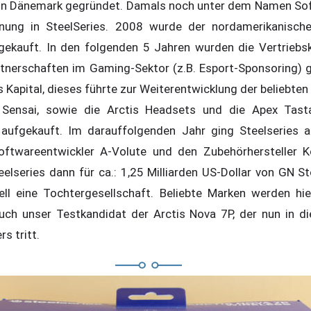
in Dänemark gegründet. Damals noch unter dem Namen Soft
nung in SteelSeries. 2008 wurde der nordamerikanische
gekauft. In den folgenden 5 Jahren wurden die Vertriebsk
rtnerschaften im Gaming-Sektor (z.B. Esport-Sponsoring) 
s Kapital, dieses führte zur Weiterentwicklung der beliebten 
 Sensai, sowie die Arctis Headsets und die Apex Tast
 aufgekauft. Im darauffolgenden Jahr ging Steelseries a
ftwareentwickler A-Volute und den Zubehörhersteller K
lseries dann für ca.: 1,25 Milliarden US-Dollar von GN S
iell eine Tochtergesellschaft. Beliebte Marken werden hi
auch unser Testkandidat der Arctis Nova 7P, der nun in d
s tritt.