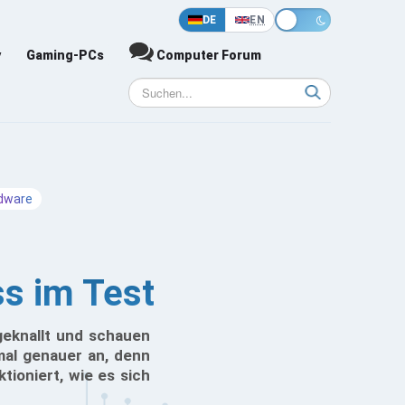
DE
EN
y
Gaming-PCs
Computer Forum
dware
ss im Test
geknallt und schauen
mal genauer an, denn
tioniert, wie es sich