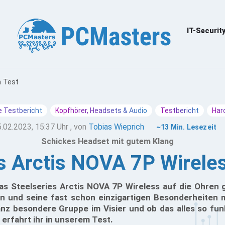
IT-Securit
m Test
 Testbericht
Kopfhörer, Headsets & Audio
Testbericht
Har
.02.2023, 15:37 Uhr
, von
Tobias Wieprich
~13 Min. Lesezeit
Schickes Headset mit gutem Klang
s Arctis NOVA 7P Wirele
as Steelseries Arctis NOVA 7P Wireless auf die Ohren 
n und seine fast schon einzigartigen Besonderheiten 
anz besondere Gruppe im Visier und ob das alles so funk
, erfahrt ihr in unserem Test.