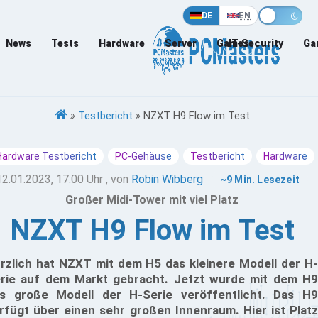
DE
EN
News
Tests
Hardware
Server
Games
IT-Security
Ga
»
Testbericht
»
NZXT H9 Flow im Test
Hardware Testbericht
PC-Gehäuse
Testbericht
Hardware
12.01.2023, 17:00 Uhr
, von
Robin Wibberg
~9 Min. Lesezeit
Großer Midi-Tower mit viel Platz
NZXT H9 Flow im Test
rzlich hat NZXT mit dem H5 das kleinere Modell der H-
rie auf dem Markt gebracht. Jetzt wurde mit dem H9
s große Modell der H-Serie veröffentlicht. Das H9
rfügt über einen sehr großen Innenraum. Hier ist Platz