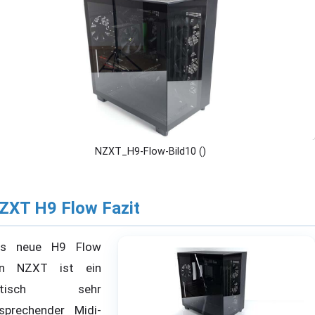
NZXT_H9-Flow-Bild10 ()
ZXT H9 Flow Fazit
as neue H9 Flow
on NZXT ist ein
ptisch sehr
sprechender Midi-