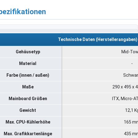
pezifikationen
Technische Daten (Herstellerangaben)
Gehäusetyp
Mid-Tow
Material
-
Farbe (innen / außen)
Schwa
Maße
290 x 495 x
Mainboard Größen
ITX, Micro-A
Gewicht
12,1 K
Max. CPU-Kühlerhöhe
165 m
Max. Grafikkartenlänge
435 m