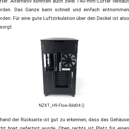
fter. Alternativ könnten auch zwei 140-mm-Lüfter verbaut
rden. Das Ganze kann schnell und einfach entnommen
rden. Für eine gute Luftzirkulation über den Deckel ist also
sorgt.
NZXT_H9-Flow-Bild04 ()
hand der Rückseite ist gut zu erkennen, dass das Gehäuse
cht breit gefertigt wurde. Oben rechts ist Platz für einen