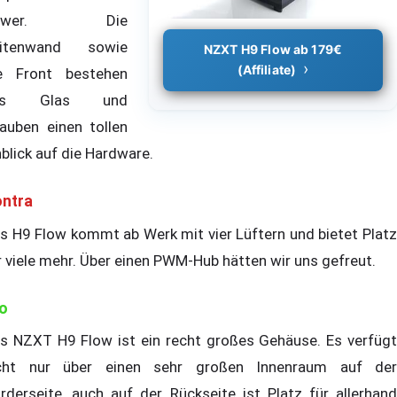
ower. Die
eitenwand sowie
NZXT H9 Flow ab 179€
(Affiliate)
e Front bestehen
us Glas und
lauben einen tollen
nblick auf die Hardware.
ntra
s H9 Flow kommt ab Werk mit vier Lüftern und bietet Platz
r viele mehr. Über einen PWM-Hub hätten wir uns gefreut.
o
s NZXT H9 Flow ist ein recht großes Gehäuse. Es verfügt
cht nur über einen sehr großen Innenraum auf der
rderseite, auch auf der Rückseite ist Platz für allerhand