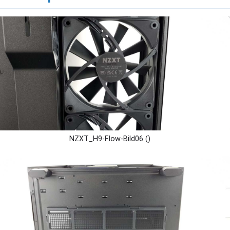
NZXT_H9-Flow-Bild06 ()