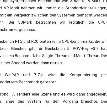
r die Synthetischen Benchmarks wie 3DMark, PCMark 10
d VR-Mark nehmen wir immer die Standardeinstellungen,
mit ein Vergleich zwischen den Systemen gemacht werden
nn. Bei 3DMark betrachten wir lediglich die CPU-
nchmarkergebnisse.
nebench R15 und R20 bieten reine CPU-benchmarks, die wir
tzen. Gleiches gilt für Geekebnch 5. POV-Ray v3.7 hat
weils ein Benchmark für Single-Thread und Multi-Thread. Die
xel per Socond werden dann notiert.
i WinRAR und 7-Zip wird die Komprimierung per
tegriertem Benchmark getestet.
rona 1.3 rendert eine Szene und es wird dann angegeben,
e lange das System für den Vorgang brauchte. Die