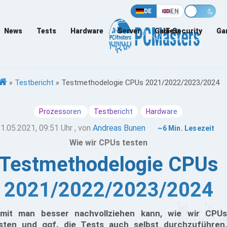
DE
EN
News
Tests
Hardware
Server
Games
IT-Security
Ga
»
Testbericht
»
Testmethodelogie CPUs 2021/2022/2023/2024
Prozessoren
Testbericht
Hardware
1.05.2021, 09:51 Uhr
, von
Andreas Bunen
~6 Min. Lesezeit
Wie wir CPUs testen
Testmethodelogie CPUs
2021/2022/2023/2024
mit man besser nachvollziehen kann, wie wir CPUs
sten und ggf. die Tests auch selbst durchzuführen,