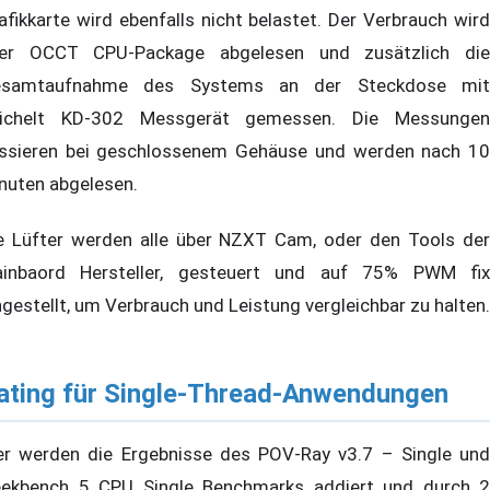
afikkarte wird ebenfalls nicht belastet. Der Verbrauch wird
er OCCT CPU-Package abgelesen und zusätzlich die
samtaufnahme des Systems an der Steckdose mit
ichelt KD-302 Messgerät gemessen. Die Messungen
ssieren bei geschlossenem Gehäuse und werden nach 10
nuten abgelesen.
e Lüfter werden alle über NZXT Cam, oder den Tools der
inbaord Hersteller, gesteuert und auf 75% PWM fix
ngestellt, um Verbrauch und Leistung vergleichbar zu halten.
ating für Single-Thread-Anwendungen
er werden die Ergebnisse des POV-Ray v3.7 – Single und
ekbench 5 CPU Single Benchmarks addiert und durch 2