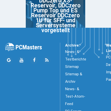
DDCzero XS-
Reservoir, DDCzero
Pump Top und ES
Reservoir DDCzero
1U für SFF- und
Serversysteme
vorgestellt
Archive:
We
Li
News- &
PC
Testberichte
Da
Sitemap
Im
Sitemap &
Pa
Archiv
News- &
Test-Atom-
Feed