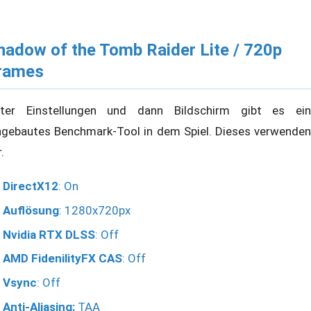
hadow of the Tomb Raider Lite / 720p
rames
ter Einstellungen und dann Bildschirm gibt es ein
ngebautes Benchmark-Tool in dem Spiel. Dieses verwenden
.
DirectX12
: On
Auflösung
: 1280x720px
Nvidia RTX DLSS
: Off
AMD FidenilityFX CAS
: Off
Vsync
: Off
Anti-Aliasing:
TAA