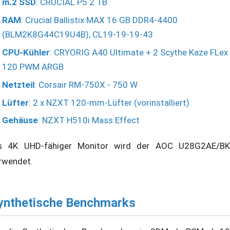
m.2 SSD
: CRUCIAL P5 2 TB
RAM
: Crucial Ballistix MAX 16 GB DDR4-4400
(BLM2K8G44C19U4B), CL19-19-19-43
CPU-Kühler
: CRYORIG A40 Ultimate + 2 Scythe Kaze FLex
120 PWM ARGB
Netzteil
: Corsair RM-750X - 750 W
Lüfter
: 2 x NZXT 120-mm-Lüfter (vorinstalliert)
Gehäuse
: NZXT H510i Mass Effect
s 4K UHD-fähiger Monitor wird der AOC U28G2AE/BK
rwendet.
ynthetische Benchmarks