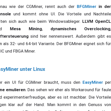
nau wie der CGMiner, rennt auch der
BFGMiner
in der
nsole
und kommt ohne UI. Die Vorteile und Nachteile
lten sich auch wie beim Windowsableger.
LLVM OpenC
und
Mesa Mining
,
dynamisches Overclocking
,
ftersteuerung
sind hier nennenswert. Außerdem gibt es
n als 32- und 64-bit Variante. Der BFGMiner eignet sich für
IC und FBGA Miner.
syMiner unter Linux
r ein UI für CGMiner braucht, muss den
EasyMiner
pe
ne emulieren
. Das sehen wir eher als Workaround für faul
d experimentierfreudige, aber es ist machbar. Die Vorteile
egen klar auf der Hand: Man kommt in den Genuss von