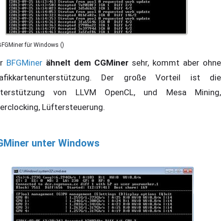
BFGMiner für Windows ()
er
BFGMiner
ähnelt dem CGMiner
sehr, kommt aber ohne
afikkartenunterstützung. Der große Vorteil ist die
terstützung von LLVM OpenCL, und Mesa Mining,
erclocking, Lüftersteuerung.
GMiner unter Windows