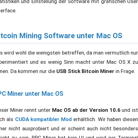
atistiken und Einstellung der Software mit grafischen User
terface.
itcoin Mining Software unter Mac OS
s wird wohl die wenigsten betreffen, da man vermutlich nur
perimentiert und es wenig Sinn macht unter Mac OS X zu
nen. Da kommen nur die
USB Stick Bitcoin Miner
in Frage.
PC Miner unter Mac OS
eser Miner rennt unter
Mac OS ab der Version 10.6
und is
ch als
CUDA kompatibler Mod
erhältlich. Wir haben diesen
ner nicht ausprobiert und er scheint auch nicht besonders
liebt zu sein. RPC Miner hat kein UI und wird per Terminal