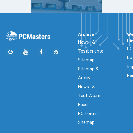
Archive:
We
Li
News- &
PC
Testberichte
Da
Sitemap
Im
Sitemap &
Pa
Archiv
News- &
Test-Atom-
Feed
PC Forum
Sitemap