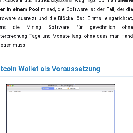
r Auswahl des Betriebssystems weg. Egal ob man
alleine
er in einem Pool
mined, die Software ist der Teil, der di
rdware ausreizt und die Blöcke löst. Einmal eingerichtet,
ennt die Mining Software für gewöhnlich ohne
terbrechung Tage und Monate lang, ohne dass man Hand
legen muss.
itcoin Wallet als Voraussetzung