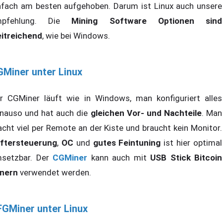
nfach am besten aufgehoben. Darum ist Linux auch unsere
mpfehlung. Die
Mining Software Optionen sin
itreichend
, wie bei Windows.
Miner unter Linux
r CGMiner läuft wie in Windows, man konfiguriert alles
nauso und hat auch die
gleichen Vor- und Nachteile
. Ma
cht viel per Remote an der Kiste und braucht kein Monitor.
ftersteuerung
,
OC
und
gutes Feintuning
ist hier optima
setzbar. Der
CGMiner
kann auch mit
USB Stick Bitcoin
nern
verwendet werden.
GMiner unter Linux