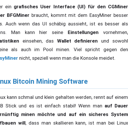
r ein
grafisches User Interface (UI) für den CGMiner
er BFGMiner
braucht, kommt mit dem EasyMiner besse
s. Auch wenn das UI schäbig aussieht, ist es besser als
ins. Man kann hier seine
Einstellungen
vornehmen
atistiken
einsehen, das
Wallet definieren
und sowohl
leine als auch im Pool minen. Viel spricht gegen den
syMiner
nicht, speziell wenn man die Konsole meidet.
inux Bitcoin Mining Software
nux kann schmal und klein gehalten werden, rennt auf einem
B Stick und es ist einfach stabil! Wenn man
auf Daue
rnünftig minen möchte und auf ein sicheres System
fbauen will
, dass man skallieren kann, ist man bei Linu