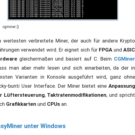
cgminer ()
 weitesten verbreitete Miner, der auch für andere Krypto
hrungen verwendet wird. Er eignet sich für
FPGA
und
ASI
rdware
gleichermaßen und basiert auf C. Beim
CGMiner
ss man aber mehr lesen und sich einarbeiten, da der in
isten Varianten in Konsole ausgeführt wird, ganz ohne
icky-bunti User Interface. Der Miner bietet eine
Anpassung
r Lüftersteuerung
,
Taktratenmodifikationen
, und spricht
ch
Grafikkarten
und
CPUs
an.
asyMiner unter Windows