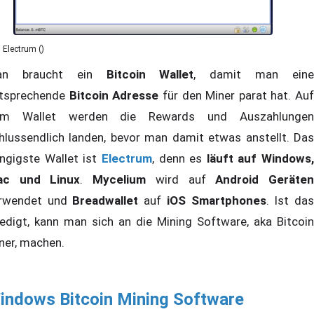
Electrum ()
an braucht ein
Bitcoin Wallet
, damit man ein
tsprechende
Bitcoin Adresse
für den Miner parat hat. Auf
em Wallet werden die Rewards und Auszahlungen
hlussendlich landen, bevor man damit etwas anstellt. Das
ngigste Wallet ist
Electrum
, denn es
läuft auf Windows,
ac und Linux
.
Mycelium
wird auf
Android Geräte
rwendet und
Breadwallet
auf
iOS Smartphones
. Ist da
ledigt, kann man sich an die Mining Software, aka Bitcoin
ner, machen.
indows Bitcoin Mining Software