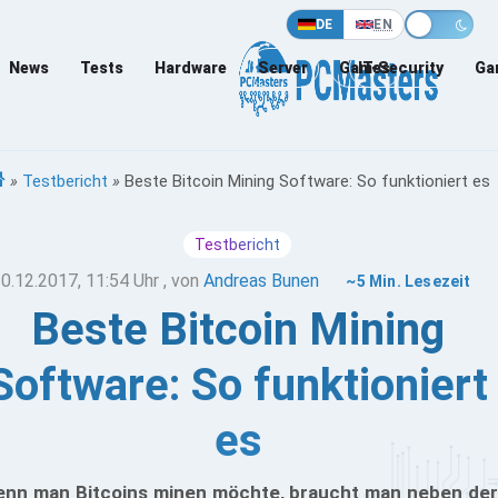
DE
EN
News
Tests
Hardware
Server
Games
IT-Security
Ga
»
Testbericht
»
Beste Bitcoin Mining Software: So funktioniert es
Testbericht
0.12.2017, 11:54 Uhr
, von
Andreas Bunen
~5 Min. Lesezeit
Beste Bitcoin Mining
Software: So funktioniert
es
nn man Bitcoins minen möchte, braucht man neben der