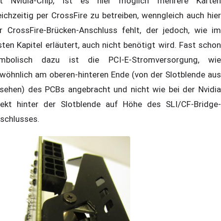
t Nvidia-Chip, ist es hier möglich mehrere Karten
eichzeitig per CrossFire zu betreiben, wenngleich auch hier
r CrossFire-Brücken-Anschluss fehlt, der jedoch, wie im
sten Kapitel erläutert, auch nicht benötigt wird. Fast schon
mbolisch dazu ist die PCI-E-Stromversorgung, wie
wöhnlich am oberen-hinteren Ende (von der Slotblende aus
sehen) des PCBs angebracht und nicht wie bei der Nvidia
rekt hinter der Slotblende auf Höhe des SLI/CF-Bridge-
schlusses.