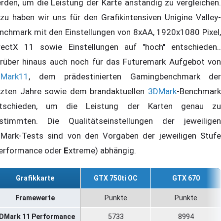
rden, um die Leistung der Karte anständig zu vergleichen.
zu haben wir uns für den Grafikintensiven Unigine Valley-
nchmark mit den Einstellungen von 8xAA, 1920x1080 Pixel,
rectX 11 sowie Einstellungen auf "hoch" entschieden..
rüber hinaus auch noch für das Futuremark Aufgebot von
Mark11
, dem prädestinierten Gamingbenchmark der
tzten Jahre sowie dem brandaktuellen
3DMark
-Benchmark
tschieden, um die Leistung der Karten genau zu
stimmten. Die Qualitätseinstellungen der jeweiligen
Mark-Tests sind von den Vorgaben der jeweiligen Stufe
erformance oder
E
xtreme) abhängig.
Grafikkarte
GTX 750ti OC
GTX 670
Framewerte
Punkte
Punkte
DMark 11 Performance
5733
8994