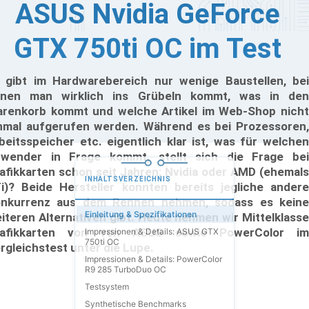
ASUS Nvidia GeForce
GTX 750ti OC im Test
 gibt im Hardwarebereich nur wenige Baustellen, bei
nen man wirklich ins Grübeln kommt, was in den
renkorb kommt und welche Artikel im Web-Shop nicht
nmal aufgerufen werden. Während es bei Prozessoren,
beitsspeicher etc. eigentlich klar ist, was für welchen
wender in Frage kommt, stellt sich die Frage bei
afikkarten schon seit Jahren: Nvidia oder AMD (ehemals
INHALTSVERZEICHNIS
i)? Beide Hersteller konnten bereits jegliche andere
nkurrenz aus dem Rennen nehmen, sodass es keine
Einleitung & Spezifikationen
iteren Alternativen gibt. Heute nehmen wir Mittelklasse
rafikkarten von von ASUS sowie PowerColor im
Impressionen & Details: ASUS GTX
750ti OC
rgleichstest unter die Lupe.
Impressionen & Details: PowerColor
R9 285 TurboDuo OC
Testsystem
Synthetische Benchmarks