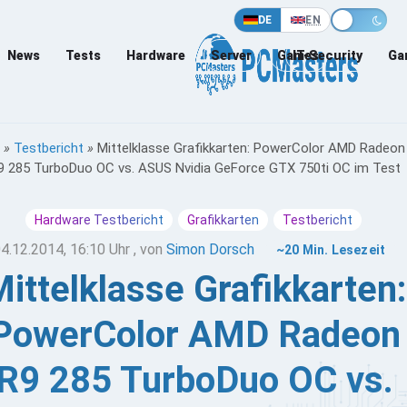
DE
EN
News
Tests
Hardware
Server
Games
IT-Security
Ga
»
Testbericht
»
Mittelklasse Grafikkarten: PowerColor AMD Radeon
9 285 TurboDuo OC vs. ASUS Nvidia GeForce GTX 750ti OC im Test
Hardware Testbericht
Grafikkarten
Testbericht
4.12.2014, 16:10 Uhr
, von
Simon Dorsch
~20 Min. Lesezeit
ittelklasse Grafikkarten:
PowerColor AMD Radeon
R9 285 TurboDuo OC vs.