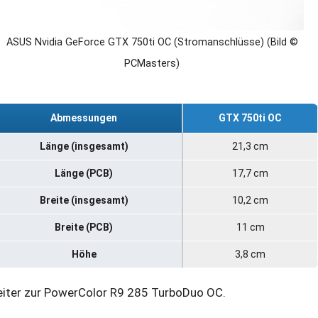
ASUS Nvidia GeForce GTX 750ti OC (Stromanschlüsse) (Bild ©
PCMasters)
Abmessungen
GTX 750ti OC
Länge (insgesamt)
21,3 cm
Länge (PCB)
17,7 cm
Breite (insgesamt)
10,2 cm
Breite (PCB)
11 cm
Höhe
3,8 cm
iter zur PowerColor R9 285 TurboDuo OC.