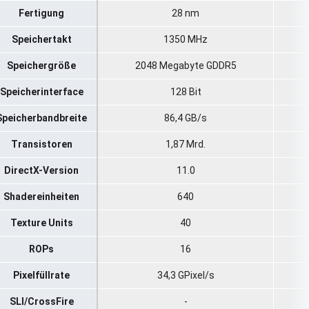
Fertigung
28 nm
Speichertakt
1350 MHz
Speichergröße
2048 Megabyte GDDR5
Speicherinterface
128 Bit
Speicherbandbreite
86,4 GB/s
Transistoren
1,87 Mrd.
DirectX-Version
11.0
Shadereinheiten
640
Texture Units
40
ROPs
16
Pixelfüllrate
34,3 GPixel/s
SLI/CrossFire
-