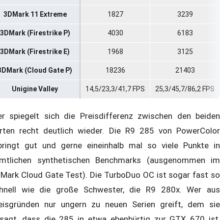
3DMark 11 Extreme
1827
3239
3DMark (Firestrike P)
4030
6183
3DMark (Firestrike E)
1968
3125
3DMark (Cloud Gate P)
18236
21403
Unigine Valley
14,5/23,3/41,7 FPS
25,3/45,7/86,2 FPS
er spiegelt sich die Preisdifferenz zwischen den beiden
rten recht deutlich wieder. Die R9 285 von PowerColor
bringt gut und gerne eineinhalb mal so viele Punkte in
mtlichen synthetischen Benchmarks (ausgenommen im
Mark Cloud Gate Test). Die TurboDuo OC ist sogar fast so
hnell wie die große Schwester, die R9 280x. Wer aus
eisgründen nur ungern zu neuen Serien greift, dem sie
sagt, dass die 285 in etwa ebenbürtig zur GTX 670 ist,