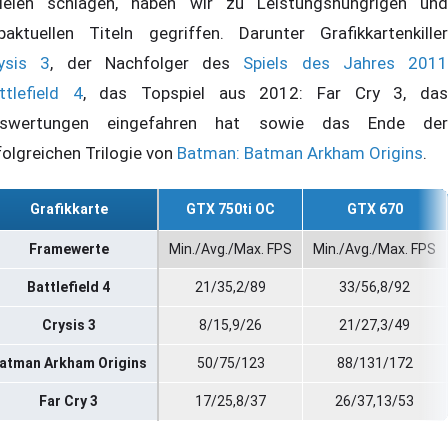
ielen schlagen, haben wir zu Leistungshungrigen und
paktuellen Titeln gegriffen. Darunter Grafikkartenkiller
ysis 3
, der Nachfolger des
Spiels des Jahres 2011
ttlefield 4
, das Topspiel aus 2012: Far Cry 3, da
swertungen eingefahren hat sowie das Ende der
folgreichen Trilogie von
Batman: Batman Arkham Origins
.
Grafikkarte
GTX 750ti OC
GTX 670
Framewerte
Min./Avg./Max. FPS
Min./Avg./Max. FPS
Battlefield 4
21/35,2/89
33/56,8/92
Crysis 3
8/15,9/26
21/27,3/49
atman Arkham Origins
50/75/123
88/131/172
Far Cry 3
17/25,8/37
26/37,13/53