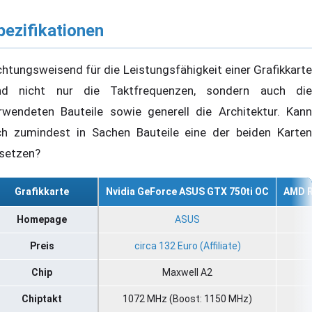
pezifikationen
chtungsweisend für die Leistungsfähigkeit einer Grafikkarte
nd nicht nur die Taktfrequenzen, sondern auch die
rwendeten Bauteile sowie generell die Architektur. Kann
ch zumindest in Sachen Bauteile eine der beiden Karten
setzen?
Grafikkarte
Nvidia GeForce ASUS GTX 750ti OC
AMD R
Homepage
ASUS
Preis
circa 132 Euro (Affiliate)
Chip
Maxwell A2
Chiptakt
1072 MHz (Boost: 1150 MHz)