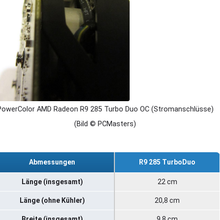
PowerColor AMD Radeon R9 285 Turbo Duo OC (Stromanschlüsse)
(Bild © PCMasters)
Abmessungen
R9 285 TurboDuo
Länge (insgesamt)
22 cm
Länge (ohne Kühler)
20,8 cm
Breite (insgesamt)
9,8 cm