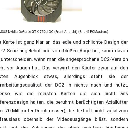
ASUS Nvidia GeForce GTX 750ti OC (Front Ansicht) (Bild © PCMasters)
e Karte ist ganz klar an das edle und schlichte Design der
-2 Serie angelehnt und vom bloßen Auge her, kaum davon
 unterscheiden, wenn man die angesprochene DC2-Version
cht vor Augen hat. Das verwirrt den Käufer zwar auf den
sten Augenblick etwas, allerdings steht sie der
rarbeitungsqualität der DC2 in nichts nach und nutzt,
enso wie die meisten Karten die sich nicht ans
ferenzdesign halten, die berühmt berüchtigten Axiallüfter
ier 70 Millimeter Durchmesser), die die Luft nicht radial zum
ftauslass oberhalb der Videoausgänge bläst, sondern
rekt auf die Kühlrippen, die ohne sichtbare Heatpipes