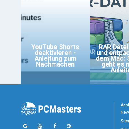
YouTube Shorts
RAR Datei
deaktivieren -
und entpa
Anleitung zum
dem Mac: S
Nachmachen
geht es m
Anleit
Arc
News
Sit