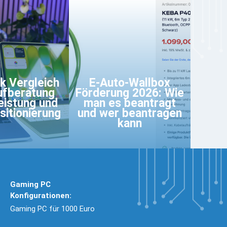
 Vergleich
E-Auto-Wallbox
ufberatung
Förderung 2026: Wie
eistung und
man es beantragt
itionierung
und wer beantragen
kann
Gaming PC
Konfigurationen:
Gaming PC für 1000 Euro