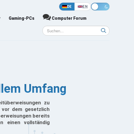
DE
EN
y
Gaming-PCs
Computer Forum
ollem Umfang
eitüberweisungen zu
s vor dem gesetzlich
berweisungen bereits
n einen vollständig