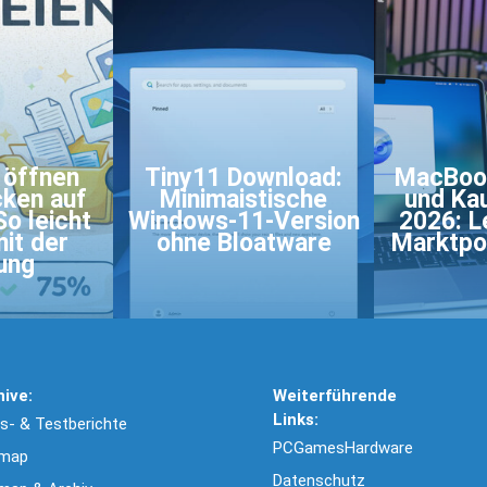
 öffnen
Tiny11 Download:
MacBook
cken auf
Minimaistische
und Ka
o leicht
Windows-11-Version
2026: L
it der
ohne Bloatware
Marktpos
ung
hive:
Weiterführende
Links:
- & Testberichte
PCGamesHardware
emap
Datenschutz