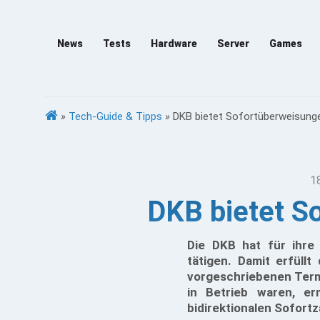
News
Tests
Hardware
Server
Games
»
Tech-Guide & Tipps
»
DKB bietet Sofortüberweisung
1
DKB bietet S
Die DKB hat für ihre
tätigen. Damit erfüll
vorgeschriebenen Term
in Betrieb waren, er
bidirektionalen Sofort