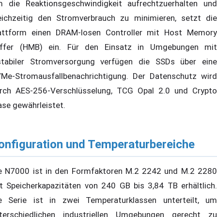
 die Reaktionsgeschwindigkeit aufrechtzuerhalten und
eichzeitig den Stromverbrauch zu minimieren, setzt die
attform einen DRAM-losen Controller mit Host Memory
ffer (HMB) ein. Für den Einsatz in Umgebungen mit
stabiler Stromversorgung verfügen die SSDs über eine
Me-Stromausfallbenachrichtigung. Der Datenschutz wird
rch AES-256-Verschlüsselung, TCG Opal 2.0 und Crypto
ase gewährleistet.
onfiguration und Temperaturbereiche
e N7000 ist in den Formfaktoren M.2 2242 und M.2 2280
t Speicherkapazitäten von 240 GB bis 3,84 TB erhältlich.
e Serie ist in zwei Temperaturklassen unterteilt, um
terschiedlichen industriellen Umgebungen gerecht zu