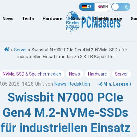
DE
EN
News
Tests
Hardware
Server
Games
IT-Security
Ga
»
Server
»
Swissbit N7000 PCIe Gen4 M.2-NVMe-SSDs für
industriellen Einsatz mit bis zu 3,8 TB Kapazität
NVMe, SSD & Speichermedien
News
Hardware
Server
9.05.2026, 14:28 Uhr
, von
News-Redaktion
~6 Min. Lesezeit
Swissbit N7000 PCIe
Gen4 M.2-NVMe-SSDs
für industriellen Einsatz