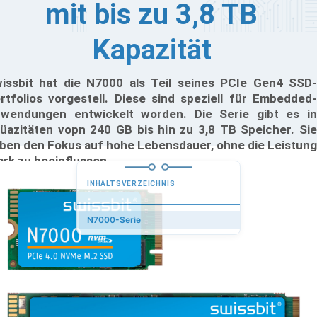
mit bis zu 3,8 TB
Kapazität
issbit hat die N7000 als Teil seines PCIe Gen4 SSD-
rtfolios vorgestell. Diese sind speziell für Embedded-
wendungen entwickelt worden. Die Serie gibt es in
üazitäten vopn 240 GB bis hin zu 3,8 TB Speicher. Sie
ben den Fokus auf hohe Lebensdauer, ohne die Leistung
ark zu beeinflussen.
INHALTSVERZEICHNIS
N7000-Serie