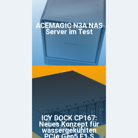
ACEMAGIC N3A NAS
Server im Test
ICY DOCK CP167:
Neues Konzept für
wassergekühlten
PCIe Gen5 E1.S