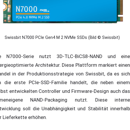
Swissbit N7000 PCIe Gen4 M 2 NVMe SSDs (Bild © Swissbit)
e N7000-Serie nutzt 3D-TLC-BiCS8-NAND und eine
ergieoptimierte Architektur. Diese Plattform markiert einen
ndel in der Produktionsstrategie von Swissbit, da es sich
 die erste PCIe-SSD-Familie handelt, die neben einem
lbst entwickelten Controller und Firmware-Design auch das
rmeneigene NAND-Packaging nutzt. Diese interne
twicklung soll die Unabhängigkeit und Stabilität innerhalb
r Lieferkette erhöhen.