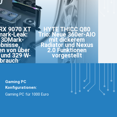
RX 9070 XT
HYTE THICC Q80
ark-Leak:
Trio: Neue 360er-AIO
 3DMark-
mit dickerem
bnisse,
Radiator und Nexus
en von über
2.0 Funktionen
 und 329 W-
vorgestellt
brauch
Gaming PC
Konfigurationen:
Gaming PC für 1000 Euro