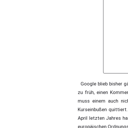
Google blieb bisher gä
zu früh, einen Kommen
muss einem auch nic
Kurseinbußen quittier
April letzten Jahres h
europäischen Ordnungs