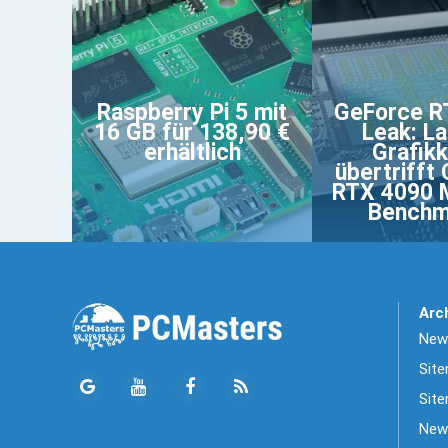
Raspberry Pi 5 mit
GeForce R
16 GB für 138,90 €
Leak: L
erhältlich
Grafik
übertrifft
RTX 4090 M
Benchm
Arc
News
Sit
Site
New