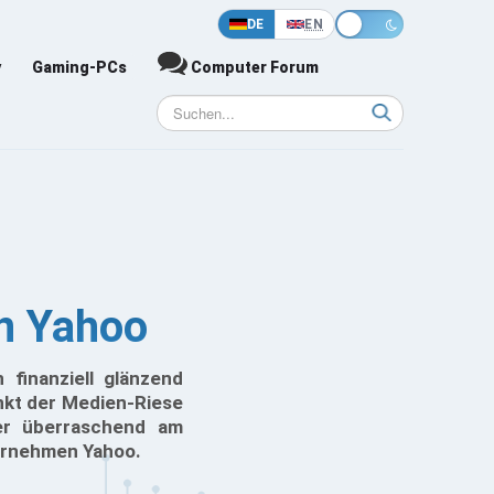
DE
EN
y
Gaming-PCs
Computer Forum
n Yahoo
 finanziell glänzend
nkt der Medien-Riese
er überraschend am
ernehmen Yahoo.