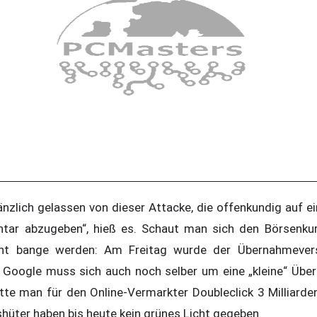
nzlich gelassen von dieser Attacke, die offenkundig auf ei
tar abzugeben“, hieß es. Schaut man sich den Börsenkur
ht bange werden: Am Freitag wurde der Übernahmever
t. Google muss sich auch noch selber um eine „kleine“ Ü
atte man für den Online-Vermarkter Doubleclick 3 Milliarde
hüter haben bis heute kein grünes Licht gegeben.