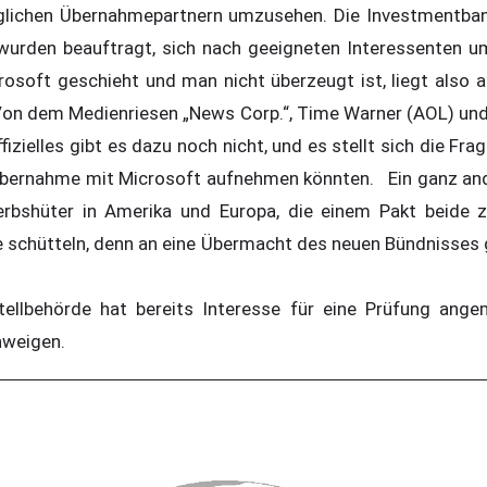
glichen Übernahmepartnern umzusehen. Die Investmentb
urden beauftragt, sich nach geeigneten Interessenten u
rosoft geschieht und man nicht überzeugt ist, liegt also a
 Von dem Medienriesen „News Corp.“, Time Warner (AOL) u
ffizielles gibt es dazu noch nicht, und es stellt sich die Fr
Übernahme mit Microsoft aufnehmen könnten. Ein ganz an
rbshüter in Amerika und Europa, die einem Pakt beide
 schütteln, denn an eine Übermacht des neuen Bündnisses gl
tellbehörde hat bereits Interesse für eine Prüfung ange
chweigen.