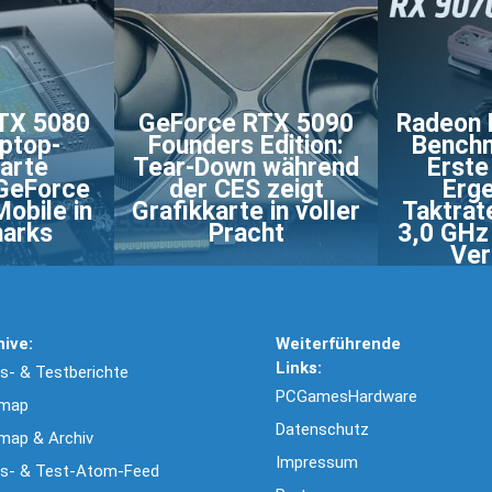
TX 5080
GeForce RTX 5090
Radeon 
aptop-
Founders Edition:
Benchm
karte
Tear-Down während
Erste
 GeForce
der CES zeigt
Erge
obile in
Grafikkarte in voller
Taktrat
arks
Pracht
3,0 GHz
Ver
hive:
Weiterführende
Links:
- & Testberichte
PCGamesHardware
emap
Datenschutz
map & Archiv
Impressum
s- & Test-Atom-Feed