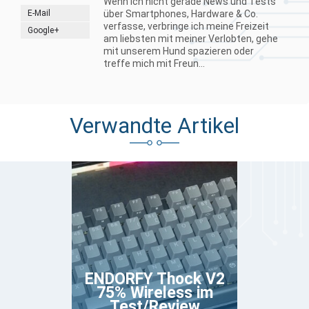
Wenn ich nicht gerade News und Tests
E-Mail
über Smartphones, Hardware & Co.
verfasse, verbringe ich meine Freizeit
Google+
am liebsten mit meiner Verlobten, gehe
mit unserem Hund spazieren oder
treffe mich mit Freun...
Verwandte Artikel
ENDORFY Thock V2
75% Wireless im
Test/Review