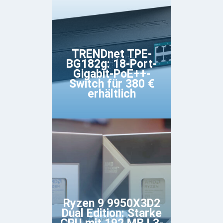
TRENDnet TPE-
BG182g: 18-Port-
Gigabit-PoE++-
Switch für 380 €
erhältlich
Ryzen 9 9950X3D2
Dual Edition: Starke