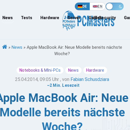
DE
EN
News
Tests
Hardware
Server
Games
IT-Security
Ga
»
News
»
Apple MacBook Air: Neue Modelle bereits nächste
Woche?
Notebooks & MIni-PCs
News
Hardware
25.04.2014, 09:05 Uhr
, von
Fabian Schusdziara
~2 Min. Lesezeit
Apple MacBook Air: Neue
Modelle bereits nächste
Woche?