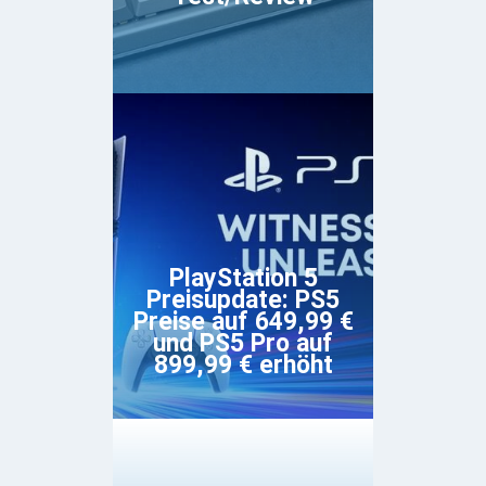
PlayStation 5
Preisupdate: PS5
Preise auf 649,99 €
und PS5 Pro auf
899,99 € erhöht