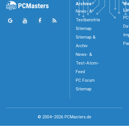
Archive:
We
Li
News- &
PC
Testberichte
Da
Sitemap
Im
Sitemap &
Pa
Archiv
News- &
Test-Atom-
Feed
PC Forum
Sitemap
© 2004–2026 PCMasters.de