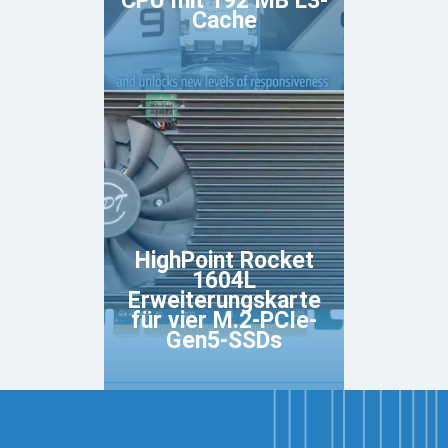
CPU mit 192 MB L3-
Cache
HighPoint Rocket
1604L
Erweiterungskarte
für vier M.2-PCIe-
Gen5-SSDs