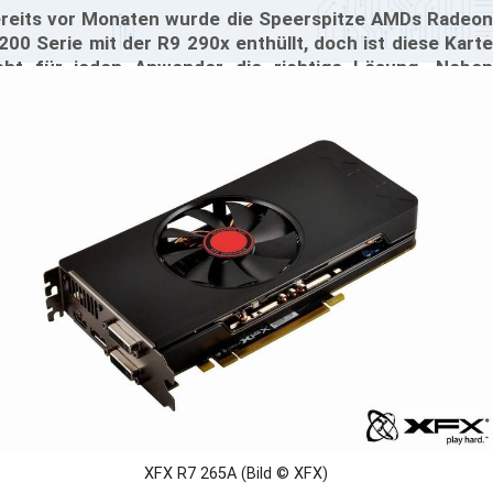
reits vor Monaten wurde die Speerspitze AMDs Radeon
200 Serie mit der R9 290x enthüllt, doch ist diese Karte
cht für jeden Anwender die richtige Lösung. Neben
nkaufspreis spielen hier auch Stromverbrauch und
utstärke eine entscheidende Rolle. XFX präsentiert die
 265A als preiswerte Karte, die auch noch zum Gaming
uglich sei, dabei aber sehr leise und kühl arbeite. Für 130
ro ein mehr als verlockender Gedanke, wie sich die Karte
 der Realität schlägt, bleibt abzuwarten.
XFX R7 265A (Bild © XFX)