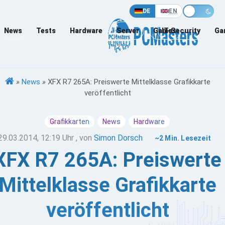
DE
EN
News
Tests
Hardware
Server
Games
IT-Security
Ga
»
News
»
XFX R7 265A: Preiswerte Mittelklasse Grafikkarte
veröffentlicht
Grafikkarten
News
Hardware
29.03.2014, 12:19 Uhr
, von
Simon Dorsch
~2 Min. Lesezeit
XFX R7 265A: Preiswerte
Mittelklasse Grafikkarte
veröffentlicht