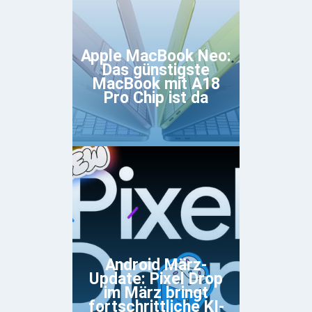
Apple MacBook Neo:
Das günstigste
MacBook mit A18
Pro Chip ist da
Android März-
Update: Pixel Drop
im März bringt
fortschrittliche KI-