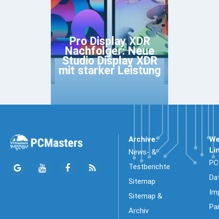
Pro Display XDR
Nachfolger: Neue
Studio Display XDR
mit starker Leistung
Archive:
We
Li
News- &
PC
Testberichte
Da
Sitemap
Im
Sitemap &
Pa
Archiv