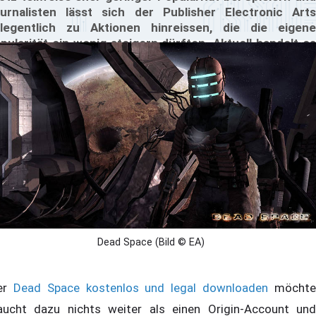
urnalisten lässt sich der Publisher Electronic Arts
legentlich zu Aktionen hinreissen, die die eigene
pularität ein wenig steigern dürften. Aktuell handelt es
ch bei einer solchen Aktion um das Angebot, den
chgelobten Horror-Shooter Dead Space kostenlos auf
n eigenen PC herunterzuladen. Noch bis zum 8. Mai
14 wird das Spiel für jeden Besitzer eines Origin-Kontos
stenlos angeboten.
Dead Space (Bild © EA)
er
Dead Space kostenlos und legal downloaden
möcht
aucht dazu nichts weiter als einen Origin-Account und