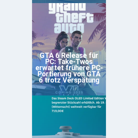
GTA 6 Release für
PC: Take-Twos
erwartet frühere PC-
Portierung von GTA
6 trotz Verspätung