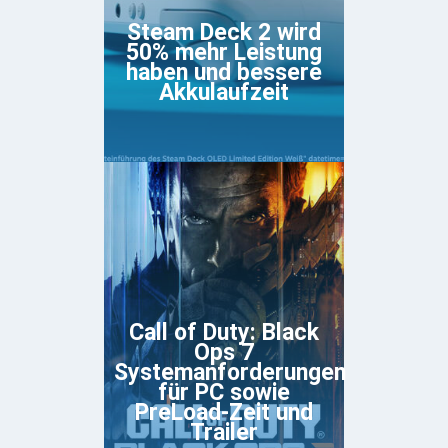
Steam Deck 2 wird
50% mehr Leistung
haben und bessere
Akkulaufzeit
Call of Duty: Black
Ops 7
Systemanforderungen
für PC sowie
PreLoad-Zeit und
Trailer