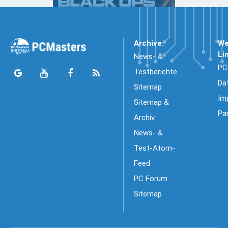
Archive:
We
Li
News- &
PC
Testberichte
Da
Sitemap
Im
Sitemap &
Pa
Archiv
News- &
Test-Atom-
Feed
PC Forum
Sitemap