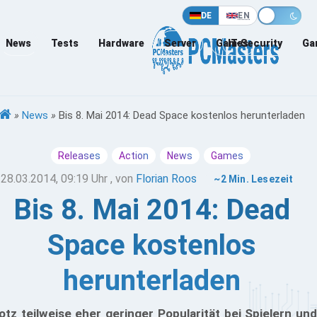
DE
EN
News
Tests
Hardware
Server
Games
IT-Security
Ga
»
News
»
Bis 8. Mai 2014: Dead Space kostenlos herunterladen
Releases
Action
News
Games
28.03.2014, 09:19 Uhr
, von
Florian Roos
~2 Min. Lesezeit
Bis 8. Mai 2014: Dead
Space kostenlos
herunterladen
otz teilweise eher geringer Popularität bei Spielern und