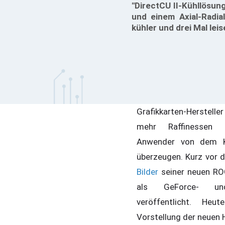
"DirectCU II-Kühllösun
und einem Axial-Radial
kühler und drei Mal lei
Grafikkarten-Herste
mehr Raffinessen 
Anwender von dem K
überzeugen. Kurz vor 
Bilder
seiner neuen ROG
als GeForce- un
veröffentlicht. Heut
Vorstellung der neuen 