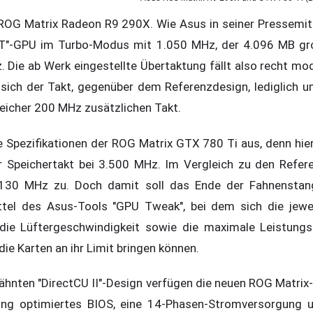
OG Matrix Radeon R9 290X. Wie Asus in seiner Pressemitte
 XT"-GPU im Turbo-Modus mit 1.050 MHz, der 4.096 MB g
. Die ab Werk eingestellte Übertaktung fällt also recht mo
t sich der Takt, gegenüber dem Referenzdesign, lediglich
eicher 200 MHz zusätzlichen Takt.
 Spezifikationen der ROG Matrix GTX 780 Ti aus, denn hier 
 Speichertakt bei 3.500 MHz. Im Vergleich zu den Refere
 130 MHz zu. Doch damit soll das Ende der Fahnenstan
ittel des Asus-Tools "GPU Tweak", bei dem sich die jewei
die Lüftergeschwindigkeit sowie die maximale Leistungs
die Karten an ihr Limit bringen können.
ähnten "DirectCU II"-Design verfügen die neuen ROG Matri
ung optimiertes BIOS, eine 14-Phasen-Stromversorgung u