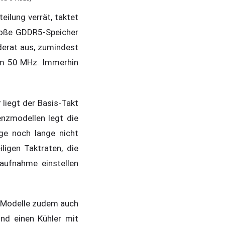
ilung verrät, taktet
roße GDDR5-Speicher
derat aus, zumindest
 um 50 MHz. Immerhin
liegt der Basis-Takt
nzmodellen legt die
ge noch lange nicht
ligen Taktraten, die
aufnahme einstellen
x-Modelle zudem auch
nd einen Kühler mit