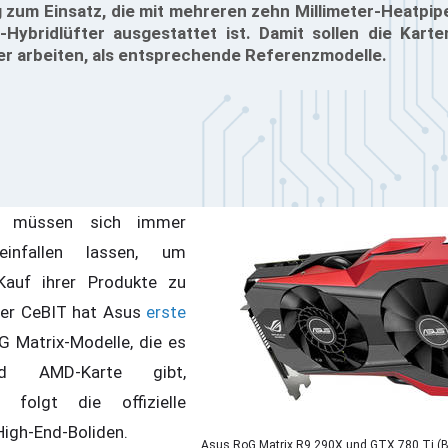
g zum Einsatz, die mit mehreren zehn Millimeter-Heatpip
-Hybridlüfter ausgestattet ist. Damit sollen die Kart
ser arbeiten, als entsprechende Referenzmodelle.
ller müssen sich immer
einfallen lassen, um
auf ihrer Produkte zu
der CeBIT hat Asus
erste
 Matrix-Modelle, die es
d AMD-Karte gibt,
e folgt die offizielle
High-End-Boliden.
Asus RoG Matrix R9 290X und GTX 780 Ti (B