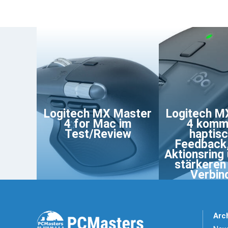
Logitech MX Master
Logitech M
4 for Mac im
4 komm
Test/Review
haptis
Feedback
Aktionsring 
stärkere
Verbin
Arc