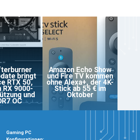
terburner
Amazon Echo Show
pdate bringt
und Fire TV kommen
e RTX 50,
ohne Alexa+, der 4K-
 RX 9000-
Stick ab 55 € im
ützung und
Oktober
DR7 OC
Gaming PC
Konfigurationen: