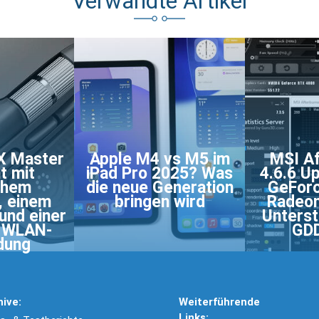
Verwandte Artikel
X Master
Apple M4 vs M5 im
MSI Af
t mit
iPad Pro 2025? Was
4.6.6 U
chem
die neue Generation
GeForc
, einem
bringen wird
Radeon
und einer
Unterst
n WLAN-
GD
dung
hive:
Weiterführende
Links: