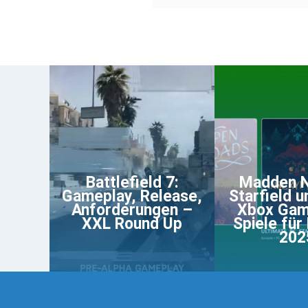
Battlefield 7:
Madden N
Gameplay, Release,
Starfield u
Anforderungen –
Xbox Gam
XXL Round Up
Spiele für
202