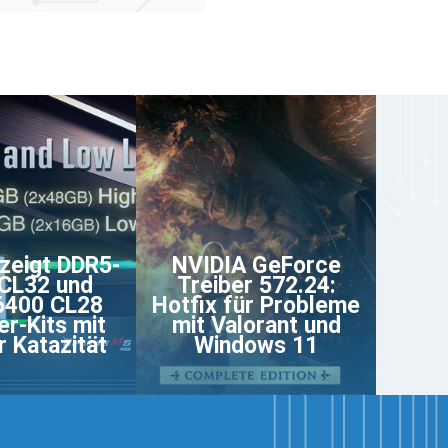
zeigt DDR5-
NVIDIA GeForce
CL32 und
Treiber 572.24:
6400 CL28
Hotfix für Probleme
er-Kits mit
mit Valorant und
r Katazität
Windows 11