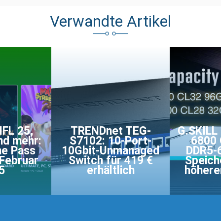
Verwandte Artikel
FL 25,
TRENDnet TEG-
G.SKILL 
nd mehr:
S7102: 10-Port-
6800 
e Pass
10Gbit-Unmanaged
DDR5-
 Februar
Switch für 419 €
Speich
5
erhältlich
höhere