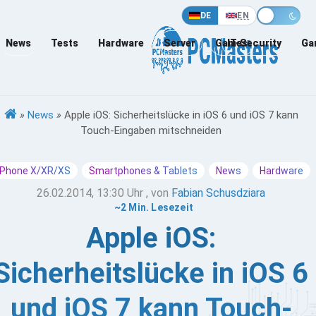
DE
EN
News
Tests
Hardware
Server
Games
IT-Security
Ga
»
News
»
Apple iOS: Sicherheitslücke in iOS 6 und iOS 7 kann
Touch-Eingaben mitschneiden
iPhone X/XR/XS
Smartphones & Tablets
News
Hardware
26.02.2014, 13:30 Uhr
, von
Fabian Schusdziara
~2 Min. Lesezeit
Apple iOS:
Sicherheitslücke in iOS 6
und iOS 7 kann Touch-