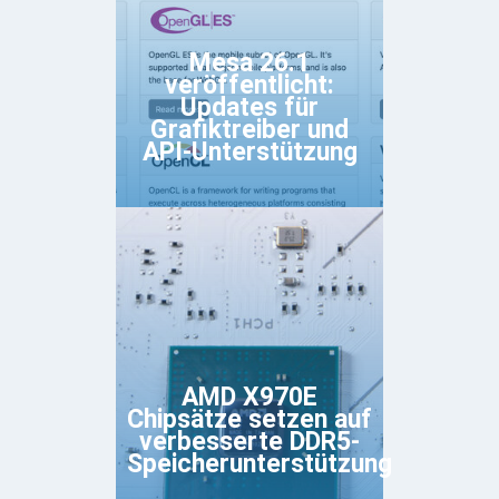
Mesa 26.1
veröffentlicht:
Updates für
Grafiktreiber und
API-Unterstützung
AMD X970E
Chipsätze setzen auf
verbesserte DDR5-
Speicherunterstützung