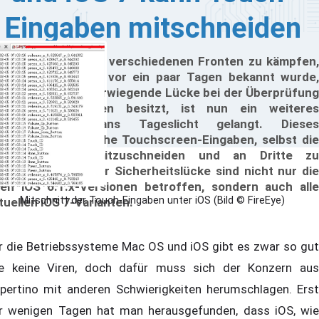
Eingaben mitschneiden
ple hat derzeit an verschiedenen Fronten zu kämpfen,
nn nachdem erst vor ein paar Tagen bekannt wurde,
ss iOS eine schwerwiegende Lücke bei der Überprüfung
n SSL-Zertifikaten besitzt, ist nun ein weiteres
cherheitsrisiko ans Tageslicht gelangt. Dieses
möglicht es, jegliche Touchscreen-Eingaben, selbst die
urch TouchID, mitzuschneiden und an Dritte zu
rschicken. Von der Sicherheitslücke sind nicht nur die
ten iOS 6.1.x-Versionen betroffen, sondern auch alle
Mitschnitt der Touch-Eingaben unter iOS (Bild © FireEye)
tuellen iOS 7-Varianten.
r die Betriebssysteme Mac OS und iOS gibt es zwar so gut
e keine Viren, doch dafür muss sich der Konzern aus
pertino mit anderen Schwierigkeiten herumschlagen. Erst
r wenigen Tagen hat man herausgefunden, dass iOS, wie