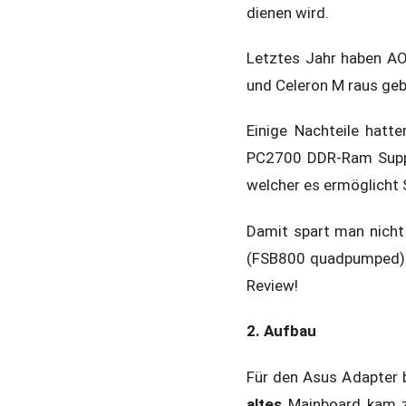
dienen wird.
Letztes Jahr haben A
und Celeron M raus geb
Einige Nachteile hatte
PC2700 DDR-Ram Suppo
welcher es ermöglicht 
Damit spart man nich
(FSB800 quadpumped) un
Review!
2. Aufbau
Für den Asus Adapter 
altes
Mainboard kam z