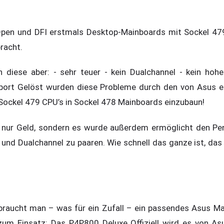
Open und DFI erstmals Desktop-Mainboards mit Sockel 47
racht.
n diese aber: - sehr teuer - kein Dualchannel - kein hoh
rt Gelöst wurden diese Probleme durch den von Asus en
Sockel 479 CPU’s in Sockel 478 Mainboards einzubaun!
t nur Geld, sondern es wurde außerdem ermöglicht den P
d Dualchannel zu paaren. Wie schnell das ganze ist, das e
braucht man – was für ein Zufall – ein passendes Asus Ma
um Einsatz: Das P4P800 Deluxe Offiziell wird es von Asu