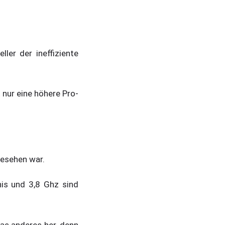
ler der ineffiziente
 nur eine höhere Pro-
gesehen war.
is und 3,8 Ghz sind
as anderes her, denn