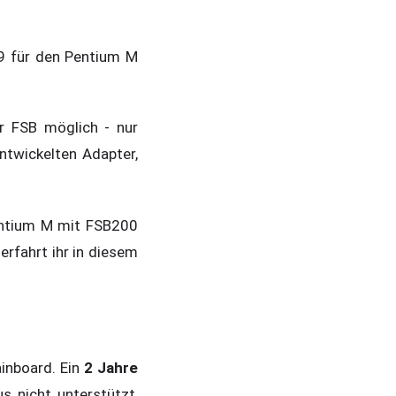
9 für den Pentium M
er FSB möglich - nur
twickelten Adapter,
entium M mit FSB200
rfahrt ihr in diesem
inboard. Ein
2 Jahre
s nicht unterstützt,