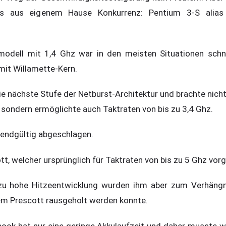
 aus eigenem Hause Konkurrenz: Pentium 3-S alias
odell mit 1,4 Ghz war in den meisten Situationen schnel
mit Willamette-Kern.
e nächste Stufe der Netburst-Architektur und brachte nicht
 sondern ermöglichte auch Taktraten von bis zu 3,4 Ghz.
 endgültig abgeschlagen.
t, welcher ursprünglich für Taktraten von bis zu 5 Ghz vor
zu hohe Hitzeentwicklung wurden ihm aber zum Verhängn
dem Prescott rausgeholt werden konnte.
ook hat nur eine geringe Akkulaufzeit und daher musste w