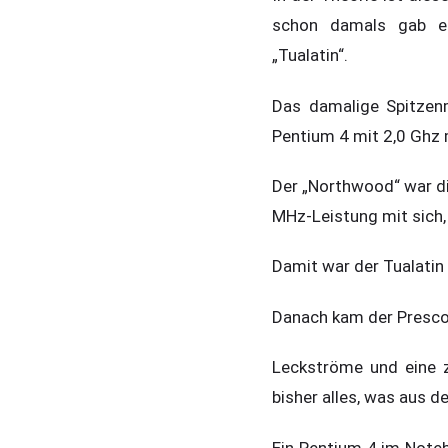
schon damals gab es
„Tualatin“.
Das damalige Spitzenm
Pentium 4 mit 2,0 Ghz 
Der „Northwood“ war di
MHz-Leistung mit sich,
Damit war der Tualatin
Danach kam der Prescot
Leckströme und eine 
bisher alles, was aus 
Ein Pentium 4 im Noteb