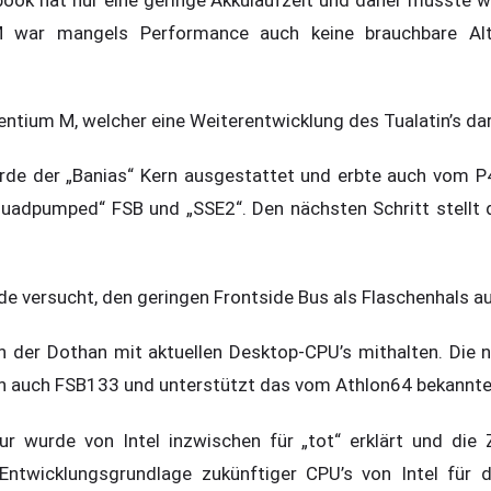
M war mangels Performance auch keine brauchbare Al
ntium M, welcher eine Weiterentwicklung des Tualatin’s dar
de der „Banias“ Kern ausgestattet und erbte auch vom P4
quadpumped“ FSB und „SSE2“. Den nächsten Schritt stellt d
e versucht, den geringen Frontside Bus als Flaschenhals a
 der Dothan mit aktuellen Desktop-CPU’s mithalten. Die 
n auch FSB133 und unterstützt das vom Athlon64 bekannte 
tur wurde von Intel inzwischen für „tot“ erklärt und di
 Entwicklungsgrundlage zukünftiger CPU’s von Intel für 