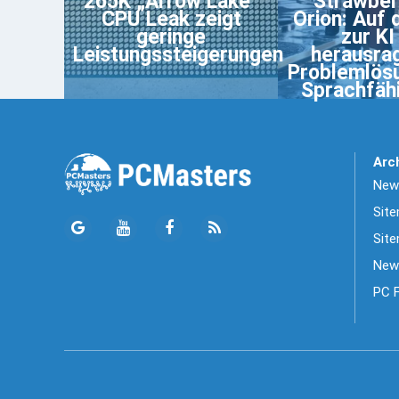
265K „Arrow Lake“
Strawber
CPU Leak zeigt
Orion: Auf
geringe
zur KI
Leistungssteigerungen
herausra
Problemlös
Sprachfäh
Arc
News
Sit
Site
New
PC 