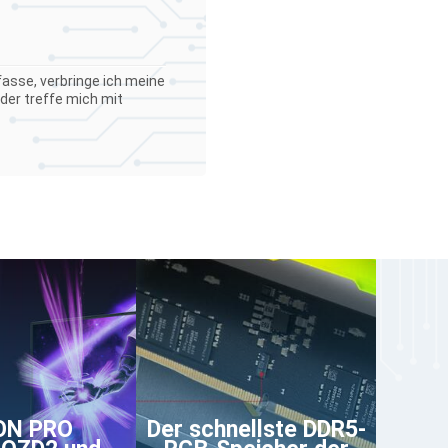
asse, verbringe ich meine
der treffe mich mit
ON PRO
Der schnellste DDR5-