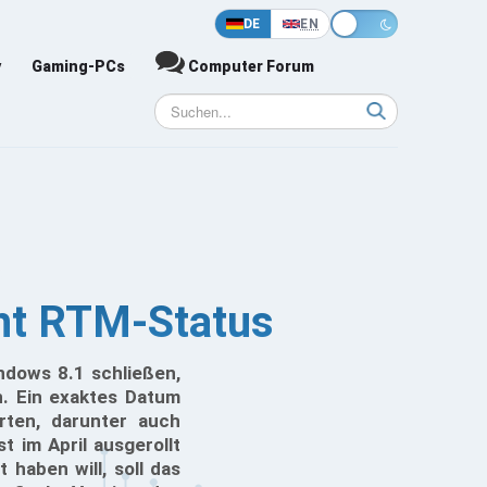
DE
EN
y
Gaming-PCs
Computer Forum
cht RTM-Status
ndows 8.1 schließen,
. Ein exaktes Datum
erten, darunter auch
t im April ausgerollt
haben will, soll das