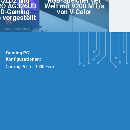
QZD2 und
RGB-Speicher der
RO AG326UD
Welt mit 9200 MT/s
D-Gaming-
von V-Color
 vorgestellt
Gaming PC
Konfigurationen:
Gaming PC für 1000 Euro