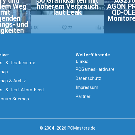
ry und
50 Grafikkarten mit
AG276
 dem Weg
höherem Verbrauch
AGON P
 mit
laut Leak
QD-OLE
genden
Monitore
ungs- und
igkeiten
hive:
Weiterführende
Links:
- & Testberichte
PCGamesHardware
emap
Datenschutz
map & Archiv
Impressum
s- & Test-Atom-Feed
Partner
Forum Sitemap
© 2004–2026 PCMasters.de