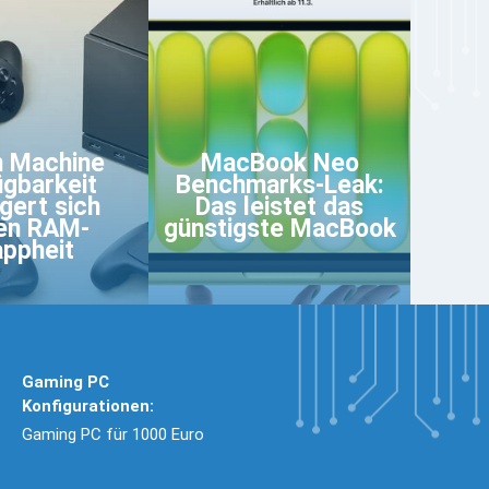
 Machine
MacBook Neo
gbarkeit
Benchmarks-Leak:
gert sich
Das leistet das
en RAM-
günstigste MacBook
ppheit
Gaming PC
Konfigurationen:
Gaming PC für 1000 Euro