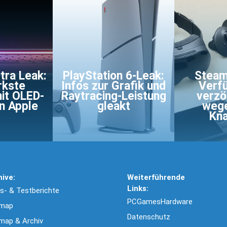
tra Leak:
PlayStation 6-Leak:
Steam
rkste
Infos zur Grafik und
Verfü
it OLED-
Raytracing-Leistung
verzö
on Apple
gleakt
weg
Kna
hive:
Weiterführende
Links:
- & Testberichte
PCGamesHardware
emap
Datenschutz
map & Archiv