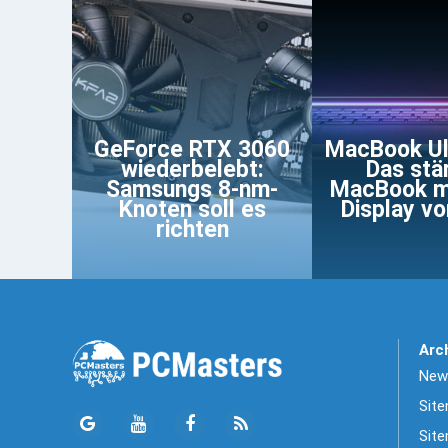
GeForce RTX 3060
MacBook Ul
wiederbelebt:
Das stä
Samsungs 8-nm-
MacBook m
Knoten soll es
Display v
richten
Arc
News
Sit
Site