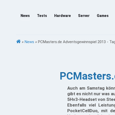
News
Tests
Hardware
Server
Games
»
News
»
PCMasters.de Adventsgewinnspiel 2013 - Ta
PCMasters.d
Auch am Samstag könnt
gibt es nicht nur was 
5Hv3-Headset von Steel
Ebenfalls viel Leistu
PocketCellDuo, mit de