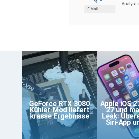
Analyst 
E-Mail
GeForce RTX 3080
Apple iOS 2
Kühler-Mod liefert
27 und m
krasse Ergebnisse
Leak: Über
Siri-App 