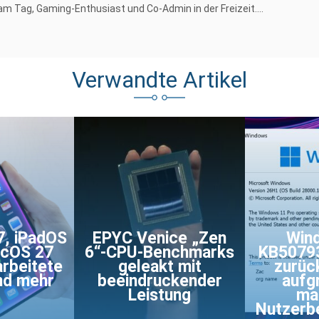
am Tag, Gaming-Enthusiast und Co-Admin in der Freizeit....
Verwandte Artikel
7, iPadOS
EPYC Venice „Zen
Win
acOS 27
6“-CPU-Benchmarks
KB5079
arbeitete
geleakt mit
zurüc
und mehr
beeindruckender
aufg
Leistung
ma
Nutzerb