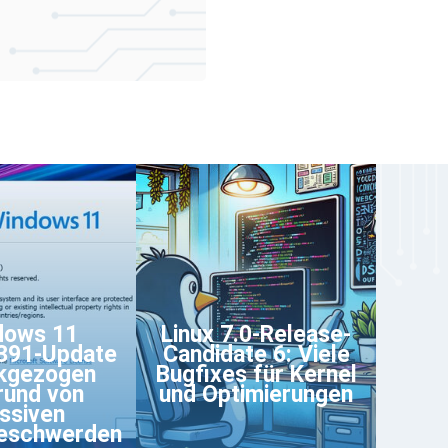
dows 11
Linux 7.0-Release-
391-Update
Candidate 6: Viele
kgezogen
Bugfixes für Kernel
rund von
und Optimierungen
ssiven
eschwerden