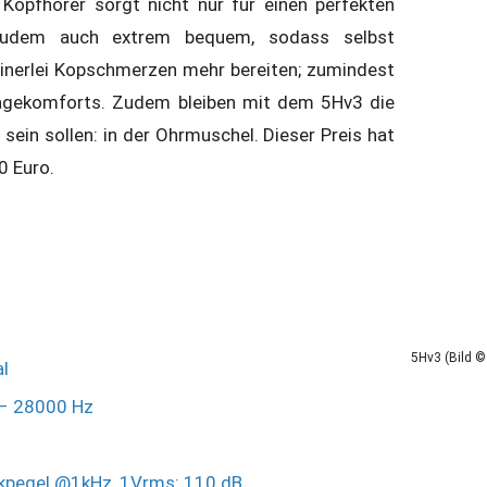
Kopfhörer sorgt nicht nur für einen perfekten
 zudem auch extrem bequem, sodass selbst
inerlei Kopschmerzen mehr bereiten; zumindest
ragekomforts. Zudem bleiben mit dem 5Hv3 die
sein sollen: in der Ohrmuschel. Dieser Preis hat
0 Euro.
5Hv3 (Bild ©
al
– 28000 Hz
ckpegel @1kHz, 1Vrms: 110 dB