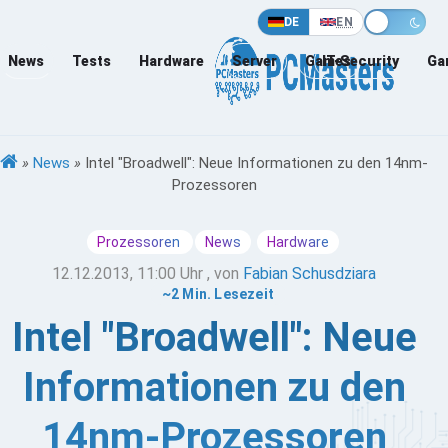
DE
EN
News
Tests
Hardware
Server
Games
IT-Security
Ga
»
News
»
Intel "Broadwell": Neue Informationen zu den 14nm-
Prozessoren
Prozessoren
News
Hardware
12.12.2013, 11:00 Uhr
, von
Fabian Schusdziara
~2 Min. Lesezeit
Intel "Broadwell": Neue
Informationen zu den
14nm-Prozessoren