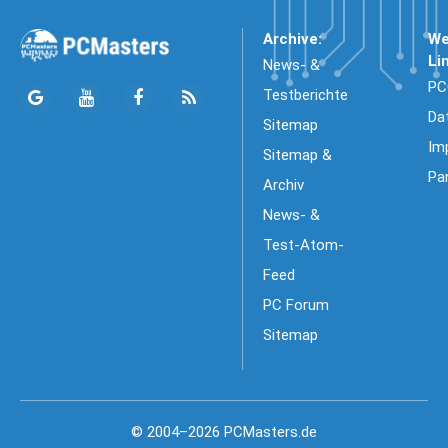
Archive:
We
Li
News- &
PC
Testberichte
Da
Sitemap
Im
Sitemap &
Pa
Archiv
News- &
Test-Atom-
Feed
PC Forum
Sitemap
© 2004–2026 PCMasters.de