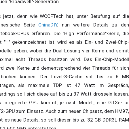
uen "Broadwell"-Generation.
s jetzt, denn wie WCCFTech hat, unter Berufung auf die
inesische Seite
ChinaDIY
, nun weitere Details zu de
tebook-CPUs erfahren. Die "High Performance"-Serie, die
t "H" gekennzeichnet ist, wird es als Ein- und Zwei-Chip-
delle geben, wobei die Dual-Lösung vier Kerne und somit
ximal acht Threads besitzen wird. Das Ein-Chip-Modell
rd zwei Kerne und dementsprechend vier Threads für sich
rbuchen können. Der Level-3-Cache soll bis zu 6 MB
tragen, als maximale TDP ist 47 Watt im Gespräch,
lerdings soll sich diese auf bis zu 37 Watt drosseln lassen.
s integrierte GPU kommt, je nach Modell, eine GT3e- or
2-GPU zum Einsatz. Auch zum neuen Chipsatz, dem HM97,
bt es neue Details; so soll dieser bis zu 32 GB DDR3L-RAM
t 1.600 MHz unterstützen.