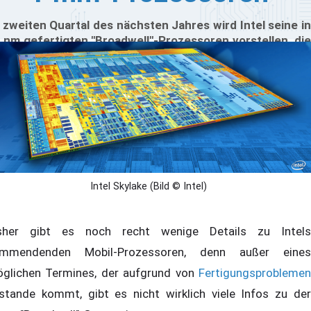
 zweiten Quartal des nächsten Jahres wird Intel seine in
 nm gefertigten "Broadwell"-Prozessoren vorstellen, die
e aktuellen "Haswell"-Modelle ablösen werden. Wie
reits bekannt, werden die CPUs in drei unterschiedliche
tegorien eingeordnet: "H" für den High-End-Bereich, "M"
r Mainstream und die Bezeichnung "U/Y" für die ULV-
delle, die eine noch längere Akkulaufzeit ermöglichen
llen. Die chinesische Seite ChinaDIY ist nun an weitere
formationen der Prozessoren gelangt, etwa was die TDP
er die integrierte GPU angeht.
Intel Skylake (Bild © Intel)
sher gibt es noch recht wenige Details zu Intels
mmendenden Mobil-Prozessoren, denn außer eines
glichen Termines, der aufgrund von
Fertigungsproblemen
stande kommt, gibt es nicht wirklich viele Infos zu der