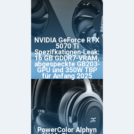
NVIDIA GeForce RTX
5070 Ti
Spezifkationen-Leak:
16 GB GDDR7-VRAM,
abgespeckte GB203-
GPU und 350W TBP
für Anfang 2025
PowerColor Alphyn